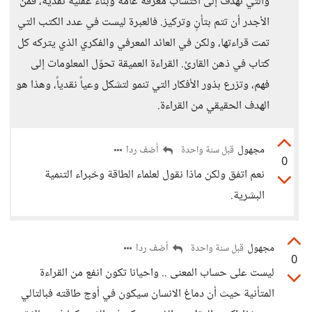
والتي تهدف إلى اكتساب معرفة عامة وبناء عقلية نقدية، فمن
الأجدر أن تتم بتأنٍ وتركيز. فالعبرة ليست في عدد الكتب التي
تمت قراءتها، ولكن في العائد المعرفي والفكري الذي يتركه كل
كتاب في ذهن القارئ. القراءة العميقة تحوّل المعلومات إلى
فهم، وتزرع بذور الأفكار التي تنمو لتشكل وعياً نقدياً، وهذا هو
الهدف الحقيقي من القراءة.
مجهول
أضف ردا
قبل سنة واحدة
0
نعم اتفق ولكن ماذا نقول لعلماء الطاقة وخبراء التنمية
البشرية.
مجهول
أضف ردا
قبل سنة واحدة
0
ليست على حساب المعنى .. واحيانا تكون انفع من القراءة
المتأنية حيث أن دماغ الانسان سيكون في أوج طاقته فبالتالي