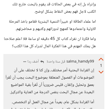
وإثراه بل إنه في بعض الحالات قد يقوم بالبحث خارج تلك
الكتب لاجل فهم بعض النقاط بشكل اوضح.
اما علماء الطاقة او خبيرأ التنمية البشرية فقامو باخذ المرحلة
الاولية واعتمادوها كمنهج لدوراتهم وكتبهم و محاضرتهم.
واما فكرة ان نقراء كتاب كل 45 دقيقه او ساعة فلا اعلم صلاحتا
هل يملك المهتم في هذا الفكرة المال لشراء كل هذا الكتب؟
salma_hamdy99
أضف ردا
قبل سنة واحدة
1
إن القراءة البحثية أمر مختلف، وإن كنا لا نختلف على أن
الموضوعات أو الفصول المتعلقة بموضوع البحث يجب أن تُقرأ
بعمق وتحليل وإتقان، فليس ضرورياً أن تُقرأ بقية المواضيع
البعيدة عن مجال البحث بنفس الدرجة من العناية والتركيز.
​أما القراءة بشكل عام، بعيداً عن مجال العمل أو التخصص،