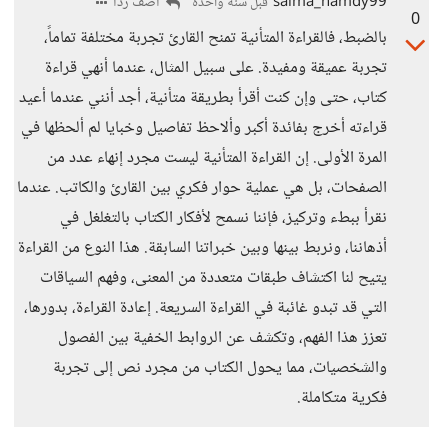
salma_hamdy99
أضف ردا
قبل سنة واحدة
0
بالضبط، فالقراءة المتأنية تمنح القارئ تجربة مختلفة تماماً،
تجربة عميقة ومفيدة. على سبيل المثال، عندما أنهي قراءة
كتاب، حتى وإن كنت أقرأ بطريقة متأنية، أجد أنني عندما أعيد
قراءته أخرج بفائدة أكبر وألاحظ تفاصيل وخبايا لم ألحظها في
المرة الأولى. إن القراءة المتأنية ليست مجرد إنهاء عدد من
الصفحات، بل هي عملية حوار فكري بين القارئ والكاتب. عندما
نقرأ ببطء وتركيز، فإننا نسمح لأفكار الكتاب بالتغلغل في
أذهاننا، ونربط بينها وبين خبراتنا السابقة. هذا النوع من القراءة
يتيح لنا اكتشاف طبقات متعددة من المعنى، وفهم السياقات
التي قد تبدو غائبة في القراءة السريعة. إعادة القراءة، بدورها،
تعزز هذا الفهم، وتكشف عن الروابط الخفية بين الفصول
والشخصيات، مما يحول الكتاب من مجرد نص إلى تجربة
فكرية متكاملة.