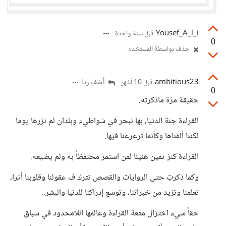
Yousef_A_l_i
قبل سنة واحدة
0
حذف بواسطة المستخدم
ambitious23
أضف ردا
قبل 10 أشهر
0
حقيقة مرّة ماذكرته.
القراءة جنة الدنيا، بها نبحر في شواطيء وبلدان لم نزرها يوما
لكننا ألفناها وكأنما ترعرعنا فيها.
القراءة كنز ثمين هنيئا لمن استمر محتفظاً به ولم يضيعه.
وكما ذكرتِ حتى الروايات والقصص تترك ف عقولنا وقلوبنا أثرا،
تعلمنا وتزيد من خبراتنا، وتوسع إدراكنا للدنيا والبشر..
حقاً سيء اختزال متعة القراءة وعالمها اللامحدود في سباق