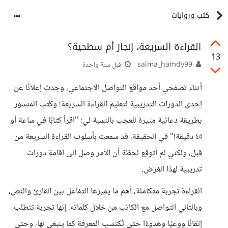
كتب وروايات
القراءة السريعة، إنجاز أم سطحية؟
13
salma_hamdy99
قبل سنة واحدة
أثناء تصفحي أحد مواقع التواصل الاجتماعي، وجدت إعلانًا عن
إحدى الدورات التدريبية لتعليم القراءة السريعة! وكُتب المنشور
بطريقة دعائية مثيرة للعجب بالنسبة لي: "اقرأ كتابًا في ساعة أو
٤٥ دقيقة!" في الحقيقة، قد سمعت بأسلوب القراءة السريعة من
قبل، ولكني لم أتوقع لحظة أن الأمر وصل إلى إقامة دورات
تدريبية لهذا الغرض.
​القراءة تجربة متكاملة، أهم ما يميزها التفاعل بين القارئ والنص،
وبالتالي التواصل مع الكاتب من خلال كلماته. إنها تجربة تتطلب
إتقانًا ووعيًا وهدوءًا حتى تُكتسب المعرفة كما ينبغي لها، وحتى