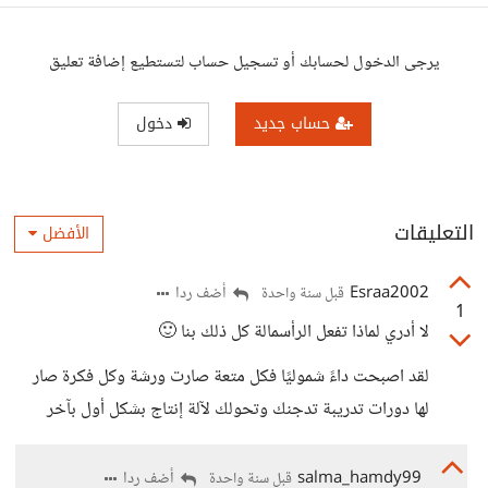
يرجى الدخول لحسابك أو تسجيل حساب لتستطيع إضافة تعليق
حساب جديد
دخول
التعليقات
الأفضل
Esraa2002
أضف ردا
قبل سنة واحدة
1
لا أدري لماذا تفعل الرأسمالة كل ذلك بنا 🙂
لقد اصبحت داءً شموليًا فكل متعة صارت ورشة وكل فكرة صار
لها دورات تدريبة تدجنك وتحولك لآلة إنتاج بشكل أول بآخر
salma_hamdy99
أضف ردا
قبل سنة واحدة