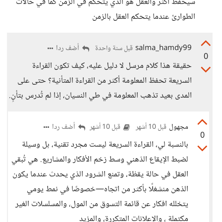
سيحفظ اكثر والعقل هو الذي يتحكم في الزمن كما في حالات
الطوارئ عندما يتحكم العقل بالزمن
salma_hamdy99
أضف ردا
قبل سنة واحدة
0
حقيقة هذا كلام مرسل لا دليل عليه، كيف تكون القراءة
السريعة تحفظ المعلومة أكثر من القراءة المتأنية؟ حتى على
المدى بعيد تذهب المعلومة في طي النسيان، إذا لم تُدرس بتأنٍ.
مجهول
أضف ردا
قبل 10 أشهر
قبل 10 أشهر
0
بالنسبة لي، القراءة السريعة ليست مجرد تقنية، بل وسيلة
لضبط الإيقاع الذهني وسط زخم الأفكار والمشاريع. هي تُبقي
العقل في حالة يقظة، وتمنع الشرود الذي يحدث عندما يكون
الذهن منشغلًا بأكثر من اتجاه—خصوصًا في نمط يومي
يتخلله افكار عن قائمة التسوق من المول، والمسلسلات الغير
مكتملة ، والإعلانات المتكررة، والمزيد