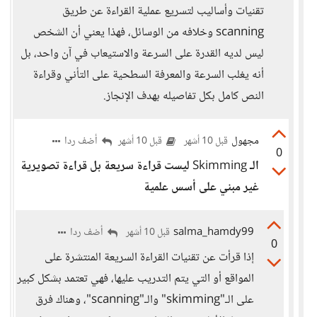
تقنيات وأساليب لتسريع عملية القراءة عن طريق
scanning وخلافه من الوسائل، فهذا يعني أن الشخص
ليس لديه القدرة على السرعة والاستيعاب في آن واحد، بل
أنه يغلب السرعة والمعرفة السطحية على التأني وقراءة
النص كامل بكل تفاصيله بهدف الإنجاز.
مجهول
أضف ردا
قبل 10 أشهر
قبل 10 أشهر
0
الـ
Skimming
ليست قراءة سريعة بل قراءة تصويرية
غير مبني على أسس علمية
salma_hamdy99
أضف ردا
قبل 10 أشهر
0
إذا قرأت عن تقنيات القراءة السريعة المنتشرة على
المواقع أو التي يتم التدريب عليها، فهي تعتمد بشكل كبير
على الـ"skimming" والـ"scanning"، وهناك فرق