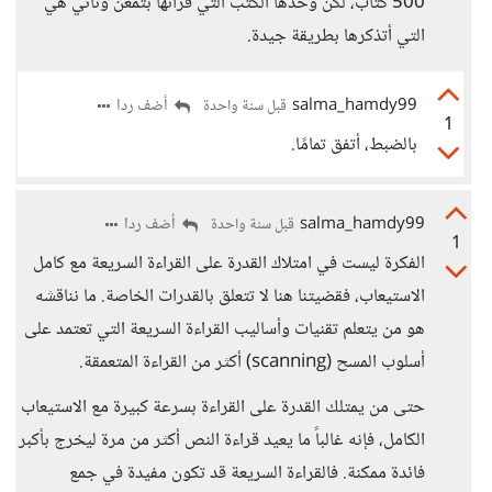
500 كتاب، لكن وحدها الكتب التي قرأتها بتمعن وتأني هي
التي أتذكرها بطريقة جيدة.
salma_hamdy99
أضف ردا
قبل سنة واحدة
1
بالضبط، أتفق تمامًا.
salma_hamdy99
أضف ردا
قبل سنة واحدة
1
الفكرة ليست في امتلاك القدرة على القراءة السريعة مع كامل
الاستيعاب، فقضيتنا هنا لا تتعلق بالقدرات الخاصة. ما نناقشه
هو من يتعلم تقنيات وأساليب القراءة السريعة التي تعتمد على
أسلوب المسح (scanning) أكثر من القراءة المتعمقة.
​حتى من يمتلك القدرة على القراءة بسرعة كبيرة مع الاستيعاب
الكامل، فإنه غالباً ما يعيد قراءة النص أكثر من مرة ليخرج بأكبر
فائدة ممكنة. فالقراءة السريعة قد تكون مفيدة في جمع