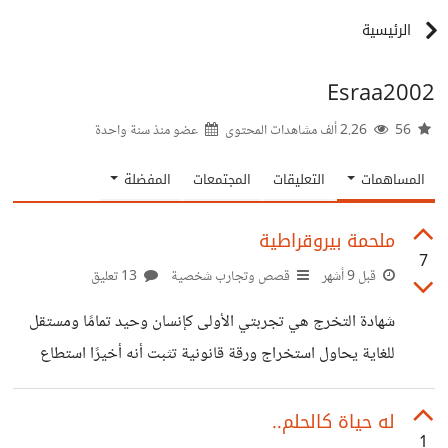
الرئيسية
Esraa2002
56
2.26 ألف مشاهدات المحتوى
عضو منذ
سنة واحدة
المساهمات
التعليقات
المجتمعات
المفضلة
ملحمة بيروقراطية
7
قبل 9 أشهر
قصص وتجارب شخصية
13 تعليق
شهادة التخرج هي تجربتي الأولى كإنسان وحيد تمامًا ومستقل
للغاية يحاول استخراج ورقة قانونية تثبت أنه أخيرًا استطاع
الخروج من عبودية سنواته التعليمية ملحمة مكتملة الأركان،
قابلت فيها مدام عنايات في الدور التالت، التي نصحتني بالذهاب
له حياة كالحلم..
1