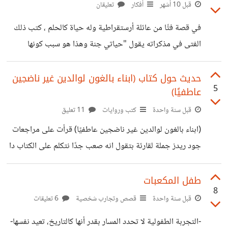
لأستاذ علاء الفي الرابع والذي لم ولن أجده ابدًا في حياتي ..
قبل 10 أشهر
أفكار
تعليقان
رحلة متخمة بامتعاضات الموظفين عن كون (الختم مش واضح)
في قصة فتًا من عائلة أرستقراطية وله حياة كالحلم ، كتب ذلك
وعن أن الفاتورة غير صالحة وعن وعن.. حتى شعرت بذنب تجاه
الفتى في مذكراته يقول "حياتي جنة وهذا هو سبب كونها
ولادتي ومجيئي للعالم.. امتعاضات اخرى بأنني حمقاء حقًا
كابوسًا، أحسد الأيتام و الفقراء و البؤساء، أبطال رواياتي ومنابع
لاستخدامي الدفع الالكتروني وأنها مصيبة
الحكمة في كل ركن من مكتبتي .. ما ينقصني في حياتي هو أن
حديث حول كتاب (ابناء بالغون لوالدين غير ناضجين
5
عاطفيًا)
ينقصها شيء .. يخيل لي انني لست بشريًا إذ لا وجود لحياة
كخاصتي .. أنا بشري أشبه بيتوبيا في كون جرائدها مملة للغاية و
قبل سنة واحدة
كتب وروايات
11 تعليق
في كونها غير موجودة أبدًا.."
(ابناء بالغون لوالدين غير ناضجين عاطفيًا) قرأت على مراجعات
جود ريدز جملة لقارئة بتقول انه صعب جدًا نتكلم على الكتاب دا
من غير ميبقى الموضوع شخصي.. الكتاب دا فتحته في وقت
حزين جدًا، وقت كنت ساخطة فيه على كل الحصل في حياتي..
طفل المكعبات
8
في لحظات كتير مرت عليا، كان عدم التفهم والابتعاد العاطفي هو
قبل سنة واحدة
قصص وتجارب شخصية
6 تعليقات
أكتر حاجة بتإذيني، ودا لاني خجولة جدًا ومعنديش قوة الثبات
-التجربة الطفولية لا تحدد المسار بقدر أنها كالتاريخ، تعيد نفسها-
الكافية كطفلة بالحالة دي كنت بعاني من ظاهرة أولية لعدم