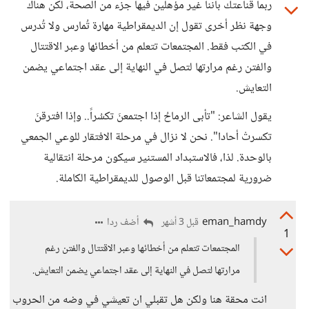
ربما قناعتك بأننا غير مؤهلين فيها جزء من الصحة، لكن هناك
وجهة نظر أخرى تقول إن الديمقراطية مهارة تُمارس ولا تُدرس
في الكتب فقط. المجتمعات تتعلم من أخطائها وعبر الاقتتال
والفتن رغم مرارتها لتصل في النهاية إلى عقد اجتماعي يضمن
التعايش.
يقول الشاعر: "تأبى الرماحُ إذا اجتمعنَ تكسُراً.. وإذا افترقنَ
تكسرتْ أحادا". نحن لا نزال في مرحلة الافتقار للوعي الجمعي
بالوحدة. لذا، فالاستبداد المستنير سيكون مرحلة انتقالية
ضرورية لمجتمعاتنا قبل الوصول للديمقراطية الكاملة.
eman_hamdy
أضف ردا
قبل 3 أشهر
1
المجتمعات تتعلم من أخطائها وعبر الاقتتال والفتن رغم
مرارتها لتصل في النهاية إلى عقد اجتماعي يضمن التعايش.
انت محقة هنا ولكن هل تقبلي ان تعيشي في وضه من الحروب