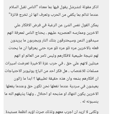
اذكر مقولة لتشرشل يقول فيها بما معناه "الناس تقبل السلام
عندما تتالم بما يكفي من الحرب وتعرف انها لن تخرج فائزة"
يمكن القول نفس الشئ عن الرغبة في فرض الافكار علي
الاخرين وممارسه العنصريه عليهم ، يحتاج الناس لمعرفة انهم
سيدفون الثمن وسيحترقون بتلك النار ويجربون ما يريدون
فعله بالاخرين مره تلو مره تلو مره حتي يعرفوا ان ما يحدث
لهم نتيجة طبيعية لافكارهم وليس تامر من العالم او انهم
مبتلين لانهم علي حق ، في حرب غزة الاخيرة تعرضت اسيرات
مسلمات للاغتصاب ، هل فكر احد من اتباع يوتيوبر الاحتياجات
ان افكارهم بشعه وان هذه حقيقة تطبيقها ؟ ابدا ما زالون
يعيشون في سردية عندما نفعلها نحن تكون حق وعندما يفعلها
الاخرين يكون انتهاك او مذبحه او احتلال ، ولهذا يذيقهم الله ما
ينسبونه له .
ولكني لا اريد ان اجرب معهم ولذلك صرت اؤيد انظمة مستبدة