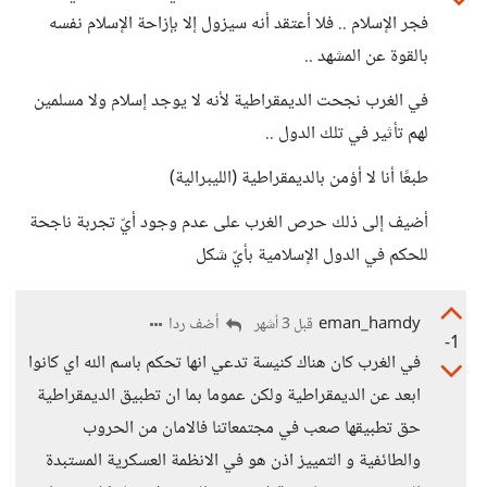
فجر الإسلام .. فلا أعتقد أنه سيزول إلا بإزاحة الإسلام نفسه
بالقوة عن المشهد ..
في الغرب نجحت الديمقراطية لأنه لا يوجد إسلام ولا مسلمين
لهم تأثير في تلك الدول ..
طبعًا أنا لا أؤمن بالديمقراطية (الليبرالية)
أضيف إلى ذلك حرص الغرب على عدم وجود أيّ تجربة ناجحة
للحكم في الدول الإسلامية بأيّ شكل
eman_hamdy
أضف ردا
قبل 3 أشهر
-1
في الغرب كان هناك كنيسة تدعي انها تحكم باسم الله اي كانوا
ابعد عن الديمقراطية ولكن عموما بما ان تطبيق الديمقراطية
حق تطبيقها صعب في مجتمعاتنا فالامان من الحروب
والطائفية و التمييز اذن هو في الانظمة العسكرية المستبدة