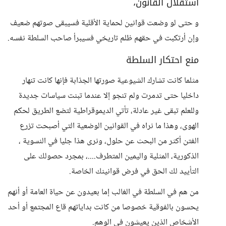
استقلال القانون،
و حتى لو وضعت قوانين لحماية الأقلية فسيبقى صوتهم ضعيف
وإن أرتكبت في حقهم ظلم تاريخي فسيبرأ صاحب السلطة نفسه.
منع احتكار السلطة
مثلما كانت تشارك الشيوعية صورتها الجذابة فإنها كانت تنهار
داخليا حتى تدمرت ولم تنجو إلا عندما تبنت سياسات جديدة
وللعلم تبقى غير عادلة، تأتي الديموقراطية لتضع الطريق لحكم
الهوى، وهذا ما نراه في القوانين الوضعية التي أصبحت تزرع
الفتن أكثر من البحث عن حلول، ونرى هذا جليا في النسوية ،
الذكورية، المثلية واليمين المتطرف....، بمجرد حصولك على
التأييد لك الحق في فرض قوانينك الخاصة.
من هم في السلطة في الغالب إما بعيدون عن حياة العامة أو أنهم
يحسون بالفوقية خصوصا من كانت بداياتهم قاع المجتمع أو أحد
الأشخاص الذين يعيشون في الوهم.