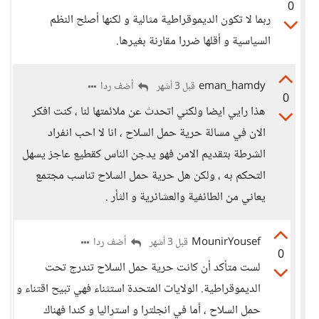
0
ربما لا تكون الديموقراطية مثالية و لكنها أصلح النظم
السياسية و أقلها ضررا مقارنة بغيرها.
eman_hamdy
أضف ردا
قبل 3 أشهر
0
هذا رايي ايضا ولكني اتحدث عن ملائمتها لنا ، كنت افكر
الان في مسالة حرية حمل السلاح ، انا لا احب انفراد
الشرطة بتقديم الامن فهو يدجن الناس كقطيع عاجز يسهل
التحكم به ، ولكن هل حرية حمل السلاح تناسب مجتمع
يعاني من الطائفية والعشائرية و الثأر .
MounirYousef
أضف ردا
قبل 3 أشهر
0
لست متأكد أن كانت حرية حمل السلاح تندرج تحت
الديموقراطية. الولايات المتحدة استثناء فهي تبيح اقتناء و
حمل السلاح ، أما في انجلترا و استراليا و كندا فهناك