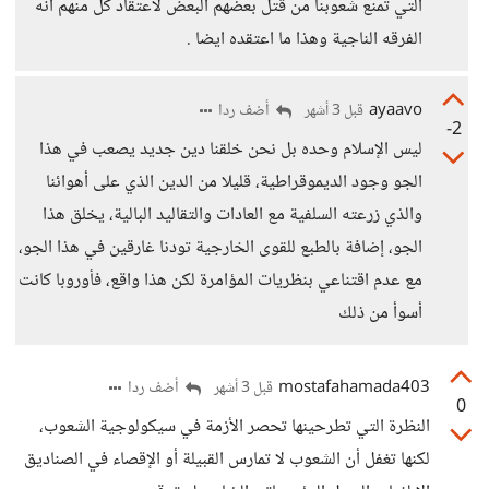
التي تمنع شعوبنا من قتل بعضهم البعض لاعتقاد كل منهم انه
الفرقه الناجية وهذا ما اعتقده ايضا .
ayaavo
أضف ردا
قبل 3 أشهر
-2
ليس الإسلام وحده بل نحن خلقنا دين جديد يصعب في هذا
الجو وجود الديموقراطية، قليلا من الدين الذي على أهوائنا
والذي زرعته السلفية مع العادات والتقاليد البالية، يخلق هذا
الجو، إضافة بالطبع للقوى الخارجية تودنا غارقين في هذا الجو،
مع عدم اقتناعي بنظريات المؤامرة لكن هذا واقع، فأوروبا كانت
أسوأ من ذلك
mostafahamada403
أضف ردا
قبل 3 أشهر
0
النظرة التي تطرحينها تحصر الأزمة في سيكولوجية الشعوب،
لكنها تغفل أن الشعوب لا تمارس القبيلة أو الإقصاء في الصناديق