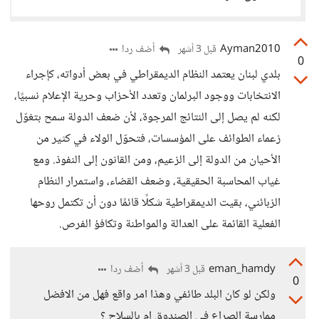
Ayman2010
أضف ردا
قبل 3 أشهر
0
بلدي لبنان يعتمد النظام الديمقراطي في بعض أدواته، كإجراء
الانتخابات ووجود البرلمان وتعدد الأحزاب وحرية الإعلام نسبيًا،
لكنه لم يصل إلى النتائج المرجوة، لأن ضعف الدولة سمح بتغوّل
زعماء الطوائف على المؤسسات، فتحوّل الولاء في كثير من
الأحيان من الدولة إلى الزعيم، ومن القانون إلى النفوذ. ومع
غياب المحاسبة الحقيقية، وضعف القضاء، واستمرار النظام
الزبائني، بقيت الديمقراطية شكلًا قائمًا دون أن تكتمل روحها
الفعلية القائمة على العدالة والمواطنة وتكافؤ الفرص.
eman_hamdy
أضف ردا
قبل 3 أشهر
0
ولكن لو كان البلد طائفي وهذا امر واقع فهل من الافضل
ممارسة الصراع في الصندوق ام بالسلاح ؟