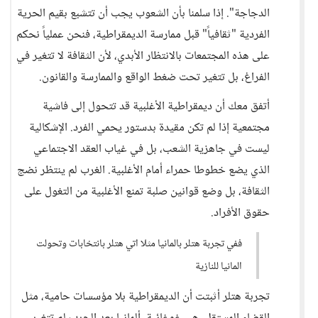
الدجاجة". إذا سلمنا بأن الشعوب يجب أن تتشبع بقيم الحرية
الفردية "ثقافياً" قبل ممارسة الديمقراطية، فنحن عملياً نحكم
على هذه المجتمعات بالانتظار الأبدي، لأن الثقافة لا تتغير في
الفراغ، بل تتغير تحت ضغط الواقع والممارسة والقانون.
أتفق معك أن ديمقراطية الأغلبية قد تتحول إلى فاشية
مجتمعية إذا لم تكن مقيدة بدستور يحمي الفرد. الإشكالية
ليست في جاهزية الشعب، بل في غياب العقد الاجتماعي
الذي يضع خطوطا حمراء أمام الأغلبية. الغرب لم ينتظر نضج
الثقافة، بل وضع قوانين صلبة تمنع الأغلبية من التغول على
حقوق الأفراد.
ففي تجربة هتلر بالمانيا مثلا اتي هتلر بانتخابات وتحولت
المانيا للنازية
تجربة هتلر أثبتت أن الديمقراطية بلا مؤسسات حامية، مثل