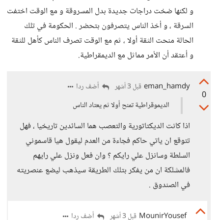
و لكنها ضخت دراجات جديدة بدل المسروقة و مع الوقت اختفت
السرقة ، و أخذ الناس يتصرفون بتحضر . الحكومة في تلك
الحالة منحت الثقة أولا ، ثم مع الوقت تصرف الناس كأهل للثقة
و أعتقد أن الأمر مماثل مع الديمقراطية.
eman_hamdy
أضف ردا
قبل 3 أشهر
0
الديموقراطية تمنح أولا ثم يعتاد الناس
اذا كانت الديكتاتورية والتعصب هما السائدين تاريخيا ، فهل
تتوقع ان ياتي حاكم فجاءة من العدم ليقول هيا قاسموني
السلطة وسانزل علي رايكم ؟ وان فعل ونزل علي رايهم
فالمشلكة ان من يفكر بتلك الطريقة سيذهب ليضع عنصريته
في الصندوق .
MounirYousef
أضف ردا
قبل 3 أشهر