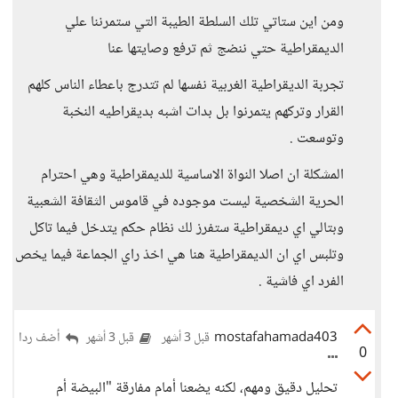
ومن اين ستاتي تلك السلطة الطيبة التي ستمرننا علي
الديمقراطية حتي ننضج ثم ترفع وصايتها عنا
تجربة الديقراطية الغربية نفسها لم تتدرج باعطاء الناس كلهم
القرار وتركهم يتمرنوا بل بدات اشبه بديقراطيه النخبة
وتوسعت .
المشكلة ان اصلا النواة الاساسية للديمقراطية وهي احترام
الحرية الشخصية ليست موجوده في قاموس الثقافة الشعبية
وبتالي اي ديمقراطية ستفرز لك نظام حكم يتدخل فيما تاكل
وتلبس اي ان الديمقراطية هنا هي اخذ راي الجماعة فيما يخص
الفرد اي فاشية .
mostafahamada403
أضف ردا
قبل 3 أشهر
قبل 3 أشهر
0
تحليل دقيق ومهم، لكنه يضعنا أمام مفارقة "البيضة أم