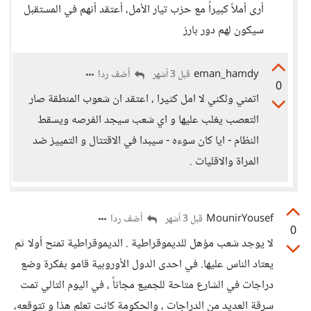
أرى أملاً كبيراً مع حزب تيار الأمل، أعتقد أنهم في المستقبل
سيكون لهم دور بارز
eman_hamdy
أضف ردا
قبل 3 أشهر
0
اتمني ولكني لا امل كثيرا ، اعتقد ان شعوب المنطقة صار
التعصب يغلب عليها و اي شعب سيجد الفرصه ويسقط
النظام - ايا كان سوءه - سيبدا في الاقتتال و التمييز ضد
المراة والاقليات .
MounirYousef
أضف ردا
قبل 3 أشهر
0
لا يوجد شعب مؤهل للديموقراطية . الديموقراطية تمنح أولا ثم
يعتاد الناس عليها. في احدى الدول الأوروبية قامو بفكرة وضع
دراجات في الشارع متاحة للجميع مجاناً ، في اليوم التالي تمت
سرقة العديد من الدراجات ، والحكومة كانت تعلم هذا و تتوقعه،