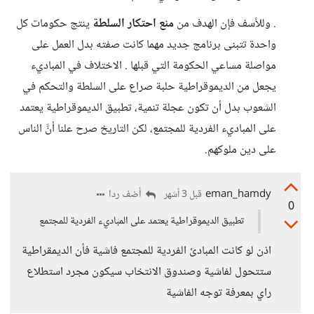
. وللأسف فإن الهدف من
منع احتكار السلطة
ينتج حكومات كل
واحدة تتبنى برنامج جديد مهما كانت صفته بدل العمل على
مواصلة مساعي الحكومة التي قبلها . الاختلاف في المباديء
يجعل من الديموقراطية حلبة صراع على السلطة والتحكم في
الشعوب بدل أن تكون عجلة تنمية، تطبيق الديموقراطية يعتمد
على المباديء الفردية للمجتمع، لكن التاريخ صرح علنا أنَّ الناس
على دين ملوكهم.
eman_hamdy
أضف ردا
قبل 3 أشهر
0
تطبيق الديموقراطية يعتمد على المباديء الفردية للمجتمع
اذن لو كانت المبادئ الفردية للمجتمع فاشية فأن الديمقراطية
ستتحول لفاشية وصندوق الانتخاب سيكون مجرد استطلاع
راي بمعرفة توجه الفاشية