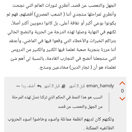
الجهل والتعصب عن قصد، أنظري لثورات العالم التي نجحت
وأنظري لمراحلها ستجدي أننا ( الشعب المصري) أفضلهم، فهم لم
يكونوا بوعي أكبر أو ثقافة أعلى، بل كانوا دمويين أكثر أصلاً،
لكنهم في النهاية وصلوا لهذه الدرجة من الحرية والنضج الحالي
بتراكم الخبرات والأخطاء التي وقعوا فيها في الماضي، وأعتقد
أننا مررنا بتجربة صعبة تعلمنا فيها الكثير والكثير من الدروس
التي ستجعلنا أنضج في التجارب القادمة، بالنسبة لي أهم شئ
تعلمناه هو أن ( تجار الدين) مخادعين وسذج.
eman_hamdy
أضف ردا
قبل 3 أشهر
قبل 3 أشهر
0
السبب هو هذا النمط في الحكم الذي تركنا نصل لهذه المرحلة
من الجهل والتعصب عن قصد
ولكنهم كان لديهم انظمة مماثلة واسوء وخاضوا اسوء الحروب
الطائفيه الممكنة .