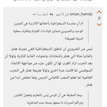
eman_hamdy
أضف ردا
قبل 3 أشهر
0
أم أن ممارسة الديمقراطية بأخطائها الكارثية هي التمرين
الوحيد والضروري لتجاوز الولاءات القبلية وتفكيك سطوة
الدولة العميقة؟
ليس من الضروري ان تتطور الديمقراطية ففي تجربة هتلر
بالمانيا مثلا اتي هتلر بانتخابات وتحولت المانيا للنازية ولولا ان
بعد الحرب اراد الغرب لها ان تكون جزء من مواجهة الاتحاد
السوفيتي لما قامت مرة اخري ولولا هزيمة هتلر في الحرب
العالمية لما تعلم الشعب الالماني الدرس ولما تخلص ابدا من
هتلر .
بينما الحقيقة هي أن الوعي يُبنى بالتعليم وتفعيل القانون
وتراكم الحريات لا بمنعها بحجة عدم الجاهزية