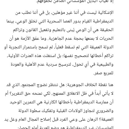
إلا لغياب البديل المؤسساتي الضامن لحقوقهم.
الإشكالية ليست في أننا غير مؤهلين، بل في أننا نطلب من
الديمقراطية القيام بدور العصا السحرية التي تخلق الوعي، بينما
الحقيقة هي أن الوعي يُبنى بالتعليم وتفعيل القانون وتراكم
الحريات لا بمنعها بحجة عدم الجاهزية. وما عمّق الأزمة هو أن
الدولة العميقة التي لم تسقط فعلياً، لم تسمح باستمرار التجربة أو
تراكم أخطائها لتصحيح نفسها؛ بل استغلت هذه العثرات الأولية،
والطبيعية في أي تحول، لترسيخ سردية عدم الأهلية والعودة
للمربع صفر.
هنا نقطة الخلاف الجوهرية: هل ننتظر نضوج المجتمع، الذي قد
لا يأتي أبداً في ظل الانغلاق الممنهج، لكي نمنحه حق التقرير؟ أم
أن ممارسة الديمقراطية بأخطائها الكارثية هي التمرين الوحيد
والضروري لتجاوز الولاءات القبلية وتفكيك سطوة الدولة
العميقة؟ الرهان على وعي الفرد قبل إصلاح المجال العام وغل يد
المؤسسات غير الديمقراطية هو وضع للعربة أمام الحصان.