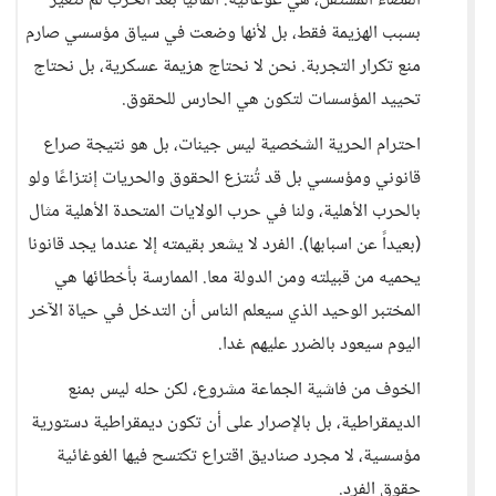
القضاء المستقل، هي غوغائية. ألمانيا بعد الحرب لم تتغير
بسبب الهزيمة فقط، بل لأنها وضعت في سياق مؤسسي صارم
منع تكرار التجربة. نحن لا نحتاج هزيمة عسكرية، بل نحتاج
تحييد المؤسسات لتكون هي الحارس للحقوق.
احترام الحرية الشخصية ليس جينات، بل هو نتيجة صراع
قانوني ومؤسسي بل قد تُنتزع الحقوق والحريات إنتزاعًا ولو
بالحرب الأهلية، ولنا في حرب الولايات المتحدة الأهلية مثال
(بعيداً عن اسبابها). الفرد لا يشعر بقيمته إلا عندما يجد قانونا
يحميه من قبيلته ومن الدولة معا. الممارسة بأخطائها هي
المختبر الوحيد الذي سيعلم الناس أن التدخل في حياة الآخر
اليوم سيعود بالضرر عليهم غدا.
الخوف من فاشية الجماعة مشروع، لكن حله ليس بمنع
الديمقراطية، بل بالإصرار على أن تكون ديمقراطية دستورية
مؤسسية، لا مجرد صناديق اقتراع تكتسح فيها الغوغائية
حقوق الفرد.