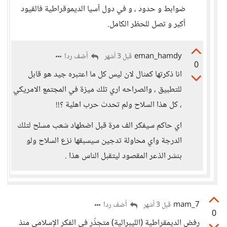
ضوابط و حدود ، و في دول آسيا الديموقراطية فالقيود
أكبر و تصل للحظر الكامل.
eman_hamdy
أضف ردا
قبل 3 أشهر
0
انا ذكرتها كمثال لان ليس كل ما اعتبره جيد هو قابل
للتطبيق ، والصراحه اري تلك ميزة في المجتمع الامريكي
، كل هذا السلاح ولم تحدث حرب اهلية ؟!!
اي حاكم سيفكر الف مرة قبل اضطهاد شعب مسلح لتلك
الدرجة واي محاولة تدجين سيسبقها نزع السلاح ولو
بنشر الذعر المقصود ليتقبل الناس هذا .
mam_7
أضف ردا
قبل 3 أشهر
0
رفض الديمقراطية (الليبرالية) متجذّر في الفكر الإسلامي منذ