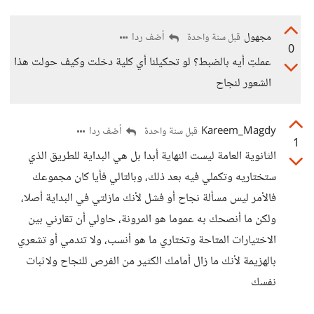
مجهول
أضف ردا
قبل سنة واحدة
0
عملتِ أيه بالضبط؟ لو تحكيلنا أي كلية دخلت وكيف حولت هذا
الشعور لنجاح
Kareem_Magdy
أضف ردا
قبل سنة واحدة
1
الثانوية العامة ليست النهاية أبدا بل هي البداية للطريق الذي
ستختاريه وتكملي فيه بعد ذلك، وبالتالي فأيا كان مجموعك
فالأمر ليس مسألة نجاح أو فشل لأنك مازلتي في البداية أصلا،
ولكن ما أنصحك به عموما هو المرونة، حاولي أن تقارني بين
الاختيارات المتاحة وتختاري ما هو أنسب، ولا تندمي أو تشعري
بالهزيمة لأنك ما زال أمامك الكثير من الفرص للنجاح ولاثبات
نفسك