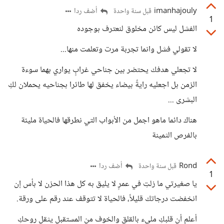
imanhajouly
أضف ردا
قبل سنة واحدة
1
الفشل ليس كائن مخلوق لنعترف بوجوده
لا تقولي فشل وانما تجربة مرت وتعلمت منها...
لا تجعلي هدفك يحتضر بين جناحي غرابٍ يواري بهما سوءة
الزمن بل اجعليه رايةً بيضاء يخفق لها طائرا بجناحيه يحملان لكِ
البشرى ...
هناك دائما ماهو اجمل من الأبواب التي نطرقها فالحياة مليئة
بالفرص الثمينة
Rond
أضف ردا
قبل سنة واحدة
1
يا صغيرتي ما زلتِ في عمرٍ لا يليق به كل هذا الحزن لا بأس إن
انخفضت درجاتك قليلاً، فالحياة لا تتوقف عند رقم على ورقة.
أعلم أن قلبكِ مليء بالقلق والخوف من المستقبل يثقل روحكِ