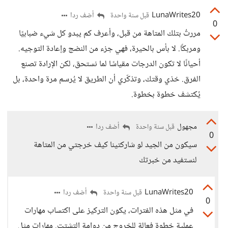
LunaWrites20
أضف ردا
قبل سنة واحدة
0
مررتُ بتلك المتاهة من قبل، وأعرف كم يبدو كل شيء ضبابيًا
ومربكًا. لا بأس بالحيرة، فهي جزء من النضج وإعادة التوجيه.
أحيانًا لا تكون الدرجات مقياسًا لما نستحق، لكن الإرادة تصنع
الفرق. خذي وقتك، وتذكّري أن الطريق لا يُرسم مرة واحدة، بل
يُكتشف خطوة بخطوة.
مجهول
أضف ردا
قبل سنة واحدة
0
سيكون من الجيد لو شاركتينا كيف خرجتي من المتاهة
لنستفيد من خبرتك
LunaWrites20
أضف ردا
قبل سنة واحدة
0
في مثل هذه الفترات، يكون التركيز على اكتساب مهارات
عملية خطوة فعالة للخروج من دوامة التشتت. مهارات مثل