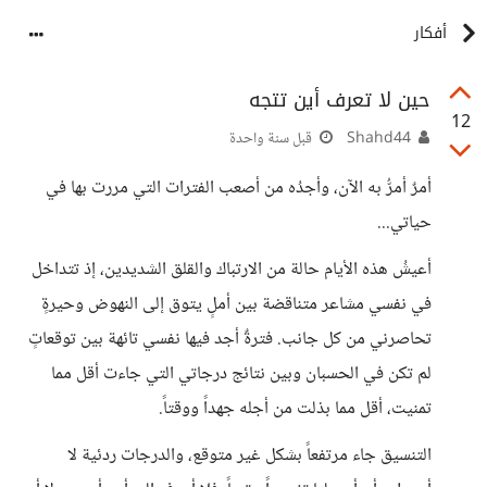
أفكار
حين لا تعرف أين تتجه
12
Shahd44
قبل سنة واحدة
أمرٌ أمرُّ به الآن، وأجدُه من أصعب الفترات التي مررت بها في
حياتي...
أعيشُ هذه الأيام حالة من الارتباك والقلق الشديدين، إذ تتداخل
في نفسي مشاعر متناقضة بين أملٍ يتوق إلى النهوض وحيرةٍ
تحاصرني من كل جانب. فترةٌ أجد فيها نفسي تائهة بين توقعاتٍ
لم تكن في الحسبان وبين نتائج درجاتي التي جاءت أقل مما
تمنيت، أقل مما بذلت من أجله جهداً ووقتاً.
التنسيق جاء مرتفعاً بشكل غير متوقع، والدرجات ردئية لا