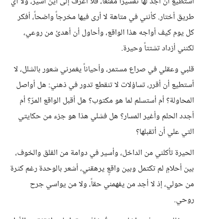
أستطيع أن أجد لها تفسيراً مقنعاً، فلا أعرف إلى أين أسير، ولا أي
طريق أختار. كأنني في متاهة لا أرى فيها مخرجاً واضحاً، أفكر
كل يوم كيف أواجه هذا الواقع، وأحاول أن أهدئ من روعي،
لكنني أزداد تشتتاً وحيرة.
قلبي وعقلي في صراع مستمر، وأحياناً يغمرني شعور بالشلل، لا
أستطيع أن أقرر، تساؤلات لا تنقطع تدور في ذهني: هل أواصل
المحاولة؟ أم أستسلم لما هو مكتوب؟ هل أقبل الواقع المرّ؟ أم
أجدد الحلم وأغير المسار؟ هل فشلي هذا هو جزء من حكايتي
التي علي أن أتقبلها؟
الحيرة تأكلني من الداخل، وأسير في دوامة من القلق والخوف،
بين أحلامٍ لم تكتمل وبين واقعٍ يرهقني، أشعر بالوحدة رغم كثرة
من حولي، إذ لا أجد من يفهمني حقاً، ولا من يواسي جرح
روحي.