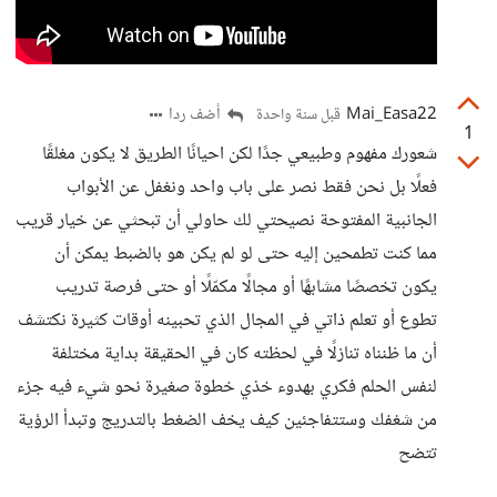
Mai_Easa22
أضف ردا
قبل سنة واحدة
1
شعورك مفهوم وطبيعي جدًا لكن احيانًا الطريق لا يكون مغلقًا
فعلًا بل نحن فقط نصر على باب واحد ونغفل عن الأبواب
الجانبية المفتوحة نصيحتي لك حاولي أن تبحثي عن خيار قريب
مما كنت تطمحين إليه حتى لو لم يكن هو بالضبط يمكن أن
يكون تخصصًا مشابهًا أو مجالًا مكمّلًا أو حتى فرصة تدريب
تطوع أو تعلم ذاتي في المجال الذي تحبينه أوقات كثيرة نكتشف
أن ما ظنناه تنازلًا في لحظته كان في الحقيقة بداية مختلفة
لنفس الحلم فكري بهدوء خذي خطوة صغيرة نحو شيء فيه جزء
من شغفك وستتفاجئين كيف يخف الضغط بالتدريج وتبدأ الرؤية
تتضح