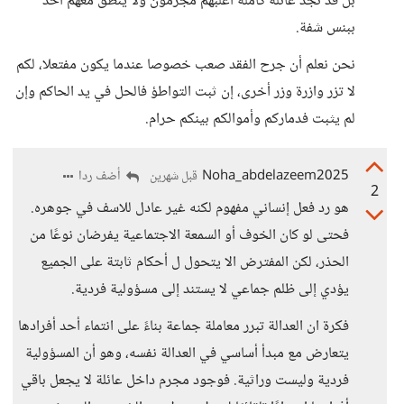
بل قد نجد عائلة كاملة أغلبهم مجرمون ولا ينطق معهم أحد
ببنس شفة.
نحن نعلم أن جرح الفقد صعب خصوصا عندما يكون مفتعلا، لكم
لا تزر وازرة وزر أخرى، إن ثبت التواطؤ فالحل في يد الحاكم وإن
لم يثبت فدماركم وأموالكم بينكم حرام.
Noha_abdelazeem2025
أضف ردا
قبل شهرين
2
هو رد فعل إنساني مفهوم لكنه غير عادل للاسف في جوهره.
فحتى لو كان الخوف أو السمعة الاجتماعية يفرضان نوعًا من
الحذر، لكن المفترض الا يتحول ل أحكام ثابتة على الجميع
يؤدي إلى ظلم جماعي لا يستند إلى مسؤولية فردية.
فكرة ان العدالة تبرر معاملة جماعة بناءً على انتماء أحد أفرادها
يتعارض مع مبدأ أساسي في العدالة نفسه، وهو أن المسؤولية
فردية وليست وراثية. فوجود مجرم داخل عائلة لا يجعل باقي