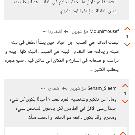
أعتقد ذلك، وأول ما يخطر ببالهم في الغالب هو الربط بينه
وبين العائلة أو إلقاء اللوم عليهم.
MounirYousef
أضف ردا
قبل شهرين
1
ليست العائلة هي السبب ، بل أحيانا حين ينشأ الطفل في بيئة
سيئة و يدفعه هذا التقدم ، البيئة هي السبب ، البيئة كلها ، بيته و
دراسته و صحابه في الشارع و المكان الي ساكن فيه . صنع مجرم
يتطلب الكثير ...
Seham_Sleem
أضف ردا
قبل شهرين
1
وماذا عن تفكير وشخصية الفرد نفسه؟ أحيانًا يكون كل شيء
جيدًا _على الأقل في الظاهر_ لكن يتحول الشخص لسيء
ومجرم، وقد يكون دافعه هو الحقد أو الحسد مثلًا.