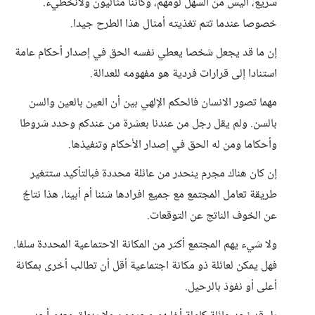
سريع، أليس من السهل لومهم، وكأننا مثاليون ولانخطيء.
خصوصا عندما تتم تغذيته أمثال هذا الطرح جيدا.
إن ما قد يجعل شخصا يعطي نفسه الحق في إصدار أحكام عامة
استنادا إلى قرارات فردية هو مفهومه للعدالة.
مهما تصور الانسان فالحكم الإلهي بين أن العين بالعين والسن
بالسن. ولم يقل رجل من عندنا بعشرة من عندكم وحدد شروطا
وأحكاما ومن له الحق في إصدار الأحكام وتنفيذها.
إن كان هناك مجرم ينحدر من عائلة محددة فبالتأكيد ستتغير
طريقة تعامل المجتمع مع جميع افرادها شئنا أم أبينا، هذا نتاجٌ
عن الخوف الناتج عن التوقعات.
ولا شيء يهم المجتمع أكثر من المكانة الاحتماعية المحددة سلفا.
فهل يمكن لعائلة ذو مكانة اجتماعية أقل أن تطالب أخرى بمكانة
أعلى أو نفوذ بالرحيل.