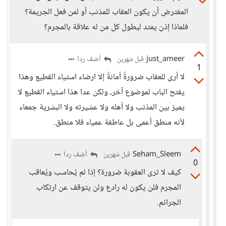
المفترض أن يكون العقاب للمذنب أو لمن فعل الجريمة؟
فلماذا إذن يمتد ليطول كل من له علاقة بالمجرم؟
just_ameer
أضف ردا
قبل شهرين
1
لا أرى للعقاب ضرورةً أمانةً إلا ارضاء استياء القطيع وهذا
يفتح الباب لموضوع آخر، ولكن عدا هذا استياء القطيع لا
يميز بين المذنب ولا أهله ولا عشيرته ولا البشرية جمعاء
لأنه منطق أعمى بل عاطفة عمياء فلا منطق.
Seham_Sleem
أضف ردا
قبل شهرين
0
كيف لا ترى العقوبة ضرورة؟ إذا لم يُحاسب ويُعاقب
المجرم فلن يكون له رادع ولن يتوقف عن ارتكاب
الجرائم.