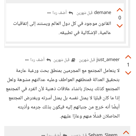
demane
أضف ردا
قبل شهرين
0
القانون موجود في كل دول العالم ويستند إلى إتفاقيات
عالمية، الإشكالية في تطبيقه.
just_ameer
أضف ردا
قبل شهرين
قبل شهرين
1
لا يتعامل المجتمع مع المجرمين بمنطق بحت ورغبة عارمة
بتحقيق العدالة فمنطقهم العواطف وعليه عدالتهم مشوهة ولعل
المجتمع كذلك ينحاز بانشاء علاقات ذهنية لأن الفرد في المجتمع
إذا ما كان قبليًا لا يمثل نفسه بل يمثل أسرته ويفترض المجتمع
أيضًا أنه خرج من جنباتهم إليه فيكون بذلك جرمه وأذيته
الحاصلان فشلًا منهم وعارًا عليهم.
Seham_Sleem
أضف ردا
قبل شهرين