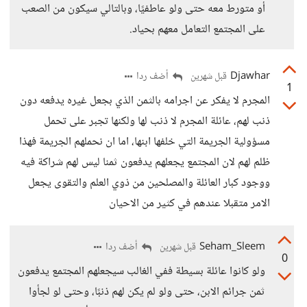
أو متورط معه حتى ولو عاطفيًا، وبالتالي سيكون من الصعب
على المجتمع التعامل معهم بحياد.
Djawhar
أضف ردا
قبل شهرين
1
المجرم لا يفكر عن اجرامه بالثمن الذي بجعل غيره يدفعه دون
ذنب لهم، عائلة المجرم لا ذنب لها ولكنها تجبر على تحمل
مسؤولية الجريمة التي خلفها ابنها، اما ان نحملهم الجريمة فهذا
ظلم لهم لان المجتمع يجعلهم يدفعون ثمنا ليس لهم شراكة فيه
ووجود كبار العائلة والمصلحين من ذوي العلم والتقوى يجعل
الامر متقبلا عندهم في كثير من الاحيان
Seham_Sleem
أضف ردا
قبل شهرين
0
ولو كانوا عائلة بسيطة ففي الغالب سيجعلهم المجتمع يدفعون
ثمن جرائم الابن، حتى ولو لم يكن لهم ذنبًا، وحتى لو لجأوا