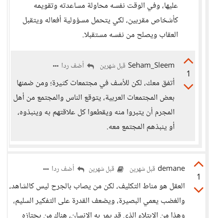
عليها، وفي الوقت نفسه محاولة مساعدته وتقويمه
كأشخاص مقربين، لكي يتحمل مسؤولية أفعاله ويتقبل
العقاب ويصلح من نفسه مستقبلا.
Seham_Sleem
أضف ردا
قبل شهرين
1
أتفق معك، لكن للأسف في مجتمعات كثيرة؛ ومن ضمنها
بعض المجتمعات العربية، يتوقع الناس والمجتمع من أهل
المجرم أن يتبروا منه ويقطعوا كل علاقتهم به وينبذوه،
أو ينبذهم المجتمع معه.
demane
أضف ردا
قبل شهرين
قبل شهرين
1
العقل هو مناط التكليف، لكن من يصاب بالجرح ليس كالشاهد،
والغضب يعمي البصيرة، ويضعف القدرة على التفكير السليم،
وهذا من الابتلاء الذي قد يمر به الانسان، هناك من يجتازه