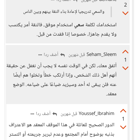
demane
أضف ردا
قبل شهرين
2
والسعي تدريجيا لإعادة بناء الثقة بينهم وبين الناس
استخدامك لكلمة
سعي
استخدام موفق، فالثقة أمر يكتسب
ولا يقدم جاهزا، خصوصا إذا فقدت من قبل.
Seham_Sleem
أضف ردا
قبل شهرين
1
أتفق معك، لكن في الوقت نفسه لا يجب أن نغفل عن حقيقة
أنهم أهل ذلك الشخص، وإذا أرتكب خطأً وتخلوا هم أيضًا
عنه فلن يبقى له أحد وسيزيد ضياعًا على ضياعه. الوضع
معقد.
Youssef_Ibrahim
أضف ردا
قبل شهرين
1
الدور الصحيح للعائلة في هذا الموقف المعقد هو الاعتراف
بذنبه بوضوح أمام المجتمع وعدم تبرير جريمته أو التستر