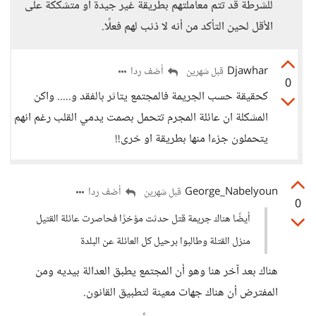
للشرطة قد تتم معاملتهم بطريقة غير جيدة أو متشككة على
الأقل لحين التأكد من أنه لا ذنب لهم فعلًا.
Djawhar
أضف ردا
قبل شهرين
0
كحقيقة حسب الجريمة فالمجتمع يتاثر بالفقد و..... واكن
المشكلة ان عائلة المجرم تتحمل بصمت يدمي القلب رغم انهم
يتحملون جزءا منها بطريقة او خرى!!
George_Nabelyoun
أضف ردا
قبل شهرين
0
أيضًا هناك جريمة قتل حدثت مؤخرًا فحاصرت عائلة القتيل
منزل القتلة وطالبوا برحيل كل العائلة عن البلدة
هناك بعد آخر هنا وهو أن المجتمع يطبق العدالة بيديه ومن
المفترض أن هناك جهات معينة لتطبيق القانون.