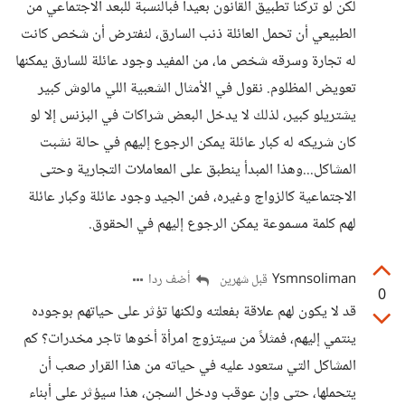
لكن لو تركنا تطبيق القانون بعيداً فبالنسبة للبعد الاجتماعي من
الطبيعي أن تحمل العائلة ذنب السارق، لنفترض أن شخص كانت
له تجارة وسرقه شخص ما، من المفيد وجود عائلة للسارق يمكنها
تعويض المظلوم. نقول في الأمثال الشعبية اللي مالوش كبير
يشتريلو كبير، لذلك لا يدخل البعض شراكات في البزنس إلا لو
كان شريكه له كبار عائلة يمكن الرجوع إليهم في حالة نشبت
المشاكل...وهذا المبدأ ينطبق على المعاملات التجارية وحتى
الاجتماعية كالزواج وغيره، فمن الجيد وجود عائلة وكبار عائلة
لهم كلمة مسموعة يمكن الرجوع إليهم في الحقوق.
Ysmnsoliman
أضف ردا
قبل شهرين
0
قد لا يكون لهم علاقة بفعلته ولكنها تؤثر على حياتهم بوجوده
ينتمي إليهم، فمثلاً من سيتزوج امرأة أخوها تاجر مخدرات؟ كم
المشاكل التي ستعود عليه في حياته من هذا القرار صعب أن
يتحملها، حتى وإن عوقب ودخل السجن، هذا سيؤثر على أبناء