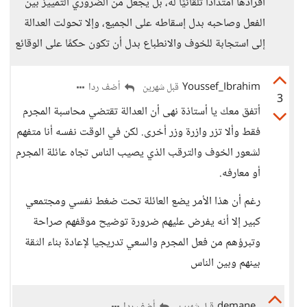
أفرادها امتدادًا تلقائيًا له، بل يجعل من الضروري التمييز بين
الفعل وصاحبه بدل إسقاطه على الجميع، وإلا تحولت العدالة
إلى استجابة للخوف والانطباع بدل أن تكون حكمًا على الوقائع
Youssef_Ibrahim
أضف ردا
قبل شهرين
3
أتفق معك يا أستاذة نهى أن العدالة تقتضي محاسبة المجرم
فقط وألا تزر وازرة وزر أخرى. لكن في الوقت نفسه أنا متفهم
لشعور الخوف والترقب الذي يصيب الناس تجاه عائلة المجرم
أو معارفه.
رغم أن هذا الأمر يضع العائلة تحت ضغط نفسي ومجتمعي
كبير إلا أنه يفرض عليهم ضرورة توضيح موقفهم صراحة
وتبرؤهم من فعل المجرم والسعي تدريجيا لإعادة بناء الثقة
بينهم وبين الناس