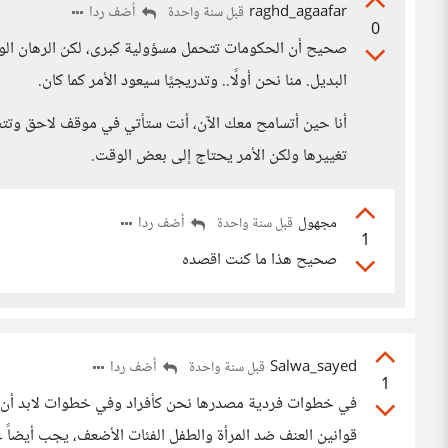
raghd_agaafar
أضف ردا
قبل سنة واحدة
0
صحيح أن الحكومات تتحمل مسؤولية كبرى، لكن الرهان الوحي
البديل. منا نحن أولًا.. وتدريجيًا سيعود الأمر كما كان.
أنا حين أتسامح معك الآن، أنت ستأتي في موقف لاحق وتتسام
تغييرها ولكن الأمر يحتاج إلى بعض الوقت.
مجهول
أضف ردا
قبل سنة واحدة
1
صحيح هذا ما كنت اقصده
Salwa_sayed
أضف ردا
قبل سنة واحدة
1
في خطوات فردية مصدرها نحن كأفراد وفي خطوات لابد أن تأت
قوانين العنف ضد المرأة والطفل الفئات الأضعف، يجب أيضاً