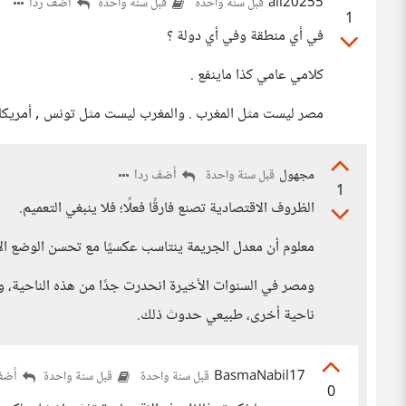
ali20255
أضف ردا
قبل سنة واحدة
قبل سنة واحدة
1
في أي منطقة وفي أي دولة ؟
كلامي عامي كذا ماينفع .
مصر ليست مثل المغرب . والمغرب ليست مثل تونس , أمريكا ل
مجهول
أضف ردا
قبل سنة واحدة
1
الظروف الاقتصادية تصنع فارقًا فعلًا؛ فلا ينبغي التعميم.
معلوم أن معدل الجريمة ينتاسب عكسيًا مع تحسن الوضع الا
ومصر في السنوات الأخيرة انحدرت جدًا من هذه الناحية، وم
ناحية أخرى، طبيعي حدوث ذلك.
BasmaNabil17
أضف 
قبل سنة واحدة
قبل سنة واحدة
0