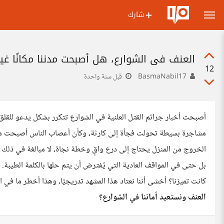
شارك
العنف في الشوارع، هل أصبحت مدننا مكانًا غير
12
BasmaNabil17
قبل سنة واحدة
أصبحت أخبار جرائم القتل العلنية في الشوارع تتكرر بشكل يدعو للقلق،
مشاجرة بسيطة تحولت فجأة إلى كارثة، وكأن أعصاب الناس أصبحت مشدو
الخروج من المنزل يحتاج إلى درع واقٍ وخطة نجاة، لا مبالغة في ذلك 
بل حتى في المواقف العادية التي يُفترض أن يتم حلها بالكلمة الطيبة.
كانت تميزنا؟ أخشى أننا نعتاد هذا المشهد تدريجيًا، وهذا أخطر ما في ا
العنف ونستعيد أماننا في الشوارع؟