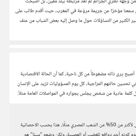
من وجهة نظري الجرائم لم تعد مرتبطة ببلد معين، بل أصبحت
ل سمعنا مؤخرًا عن جريمة مروّعة في المغرب، حيث أقدم طالب على
تثير الكثير من التساؤلات حول ما وصل إليه بعض الشباب من عنف
أصبح يرى ذاته مضغوطاً من كل ناحية، كما أن الحالة الاقتصادية
 تحسين حالتهم المزاجية، كل يوم المسؤوليات تزيد على الإنسان
تمل كلمة عادية من شخص يجلس بجواره في المواصلات العامة مثلاً.
ولكن لو كانت الحالة الاقتصادية سببًا، إذن يمكننا تبرير القتل لأكثر من 50% من الشعب المصري مثلًا، هذا بحسب الاحصائية
 كونه أحد دوافع للغضب أو العصبية، ولكن وضعه "سببًا" هو