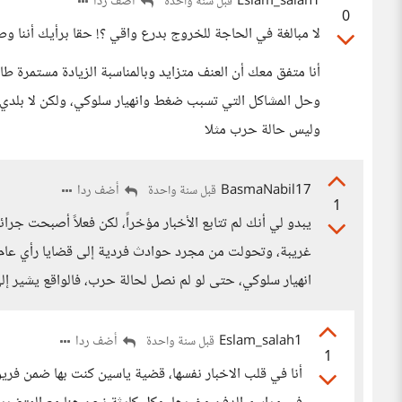
Eslam_salah1
أضف ردا
قبل سنة واحدة
0
لا مبالغة في الحاجة للخروج بدرع واقي ؟! حقا برأيك أننا وصلن
أنا متفق معك أن العنف متزايد وبالمناسبة الزيادة مستمرة ط
وحل المشاكل التي تسبب ضغط وانهيار سلوكي، ولكن لا بلدي ول
وليس حالة حرب مثلا
BasmaNabil17
أضف ردا
قبل سنة واحدة
1
يبدو لي أنك لم تتابع الأخبار مؤخراً، لكن فعلاً أصبحت جر
غريبة، وتحولت من مجرد حوادث فردية إلى قضايا رأي عام، ولا
انهيار سلوكي، حتى لو لم نصل لحالة حرب، فالواقع يشير إ
Eslam_salah1
أضف ردا
قبل سنة واحدة
1
أنا في قلب الاخبار نفسها، قضية ياسين كنت بها ضمن فر