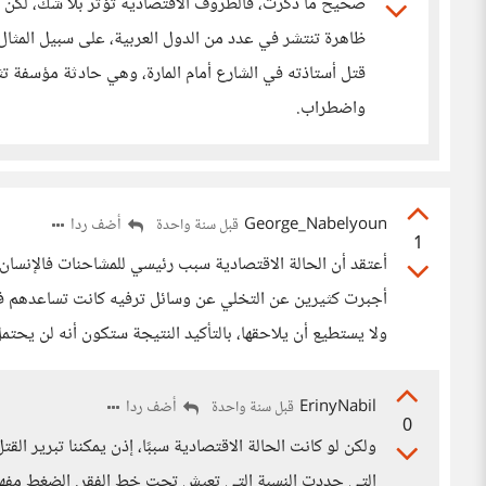
صحيح ما ذكرت، فالظروف الاقتصادية تؤثر بلا شك، لكن 
ظاهرة تنتشر في عدد من الدول العربية، على سبيل المثا
قتل أستاذته في الشارع أمام المارة، وهي حادثة مؤسفة 
واضطراب.
George_Nabelyoun
أضف ردا
قبل سنة واحدة
1
أعتقد أن الحالة الاقتصادية سبب رئيسي للمشاحنات فالإنسان 
أجبرت كثيرين عن التخلي عن وسائل ترفيه كانت تساعدهم في
ولا يستطيع أن يلاحقها، بالتأكيد النتيجة ستكون أنه لن يح
ErinyNabil
أضف ردا
قبل سنة واحدة
0
التي حددت النسبة التي تعيش تحت خط الفقر. الضغط مفهوم