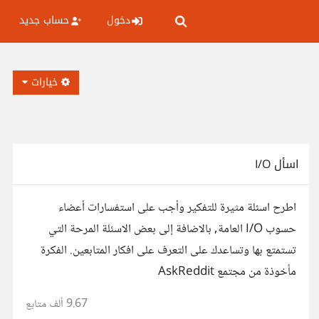
دخول
حساب جديد
خيارات
اسأل I/O
اطرح اسئلة مثيرة للتفكير وأجب على استفسارات أعضاء
حسوب I/O العامة, بالاضافة إلى بعض الاسئلة المرحة التي
تستمتع بها وتساعدك على التعرف على افكار المتابعين. الفكرة
مأخوذة من مجتمع AskReddit
9.67 ألف
متابع