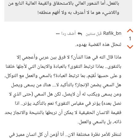
بالفعل، أما الشعور العالي بالاستحقاق والقيمة العالية النابع من
واللاشيء هو ما لا أعترف به ولا أفهم منطقه!
Rafik_bn
أضف ردا
قبل سنتين
1
لنحلل هذه القضية بهدوء.
ماذا قال الله في هذا الشأن؟ لا فرق بين عربي وأعجمي إلا
بالتقوى.. بماذا ترتبط التقوى؟ بالعبادة والايمان التي لأجلها خلقنا
و على حسبها نُقيّم، بما ترتبط العبادة؟ بالسعي والعمل مع التوكل،
هل السعي يضمن الإنجاز؟ بالتأكيد لا... هناك من يسعى ويصل
ومن يسعى ويكتب له أن لايصل، لكن هل السعي (حتى الذي لا
نصل بعده) يؤثر في مقياس التقوى؟ نعم بالتأكيد يؤثر.. اذا
فقيمة الانسان الحقيقية لا يمكن أن نربطها بالنتيحة والانجاز بحد
ذاته، بل بالسعي والعمل.
لننظر للأمر نظرة مختلفة الان.. أنا أؤمن أن كل انسان مميز في