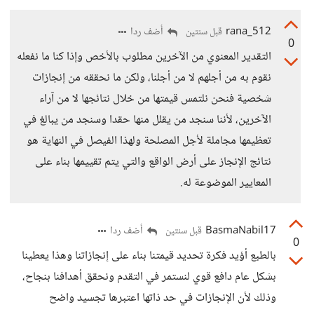
rana_512
أضف ردا
قبل سنتين
0
التقدير المعنوي من الآخرين مطلوب بالأخص وإذا كنا ما نفعله
نقوم به من أجلهم لا من أجلنا، ولكن ما نحققه من إنجازات
شخصية فنحن نلتمس قيمتها من خلال نتائجها لا من آراء
الآخرين، لأننا سنجد من يقلل منها حقدا وسنجد من يبالغ في
تعظيمها مجاملة لأجل المصلحة ولهذا الفيصل في النهاية هو
نتائج الإنجاز على أرض الواقع والتي يتم تقييمها بناء على
المعايير الموضوعة له.
BasmaNabil17
أضف ردا
قبل سنتين
0
بالطبع أؤيد فكرة تحديد قيمتنا بناء على إنجازاتنا وهذا يعطينا
بشكل عام دافع قوي لنستمر في التقدم ونحقق أهدافنا بنجاح،
وذلك لأن الإنجازات في حد ذاتها اعتبرها تجسيد واضح