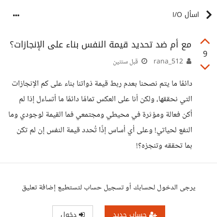
اسأل I/O
مع أم ضد تحديد قيمة النفس بناء على الإنجازات؟
9
rana_512
قبل سنتين
دائمًا ما يتم نصحنا بعدم ربط قيمة ذواتنا بناء على كم الإنجازات
التي نحققها، ولكن أنا على العكس تمامًا دائمًا ما أتساءل إذا لم
أكن فعالة ومؤثرة في محيطي ومجتمعي فما القيمة لوجودي وما
النفع لحياتي! وعلى أي أساس إذًا تُحدد قيمة النفس إن لم تكن
بما تحققه وتنجزه؟!
يرجى الدخول لحسابك أو تسجيل حساب لتستطيع إضافة تعليق
حساب جديد
دخول