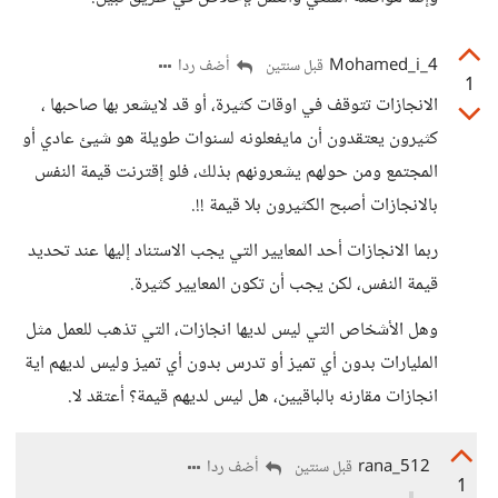
Mohamed_i_4
أضف ردا
قبل سنتين
1
الانجازات تتوقف في اوقات كثيرة، أو قد لايشعر بها صاحبها ،
كثيرون يعتقدون أن مايفعلونه لسنوات طويلة هو شيئ عادي أو
المجتمع ومن حولهم يشعرونهم بذلك، فلو إقترنت قيمة النفس
بالانجازات أصبح الكثيرون بلا قيمة !!.
ربما الانجازات أحد المعايير التي يجب الاستناد إليها عند تحديد
قيمة النفس، لكن يجب أن تكون المعايير كثيرة.
وهل الأشخاص التي ليس لديها انجازات، التي تذهب للعمل مثل
المليارات بدون أي تميز أو تدرس بدون أي تميز وليس لديهم اية
انجازات مقارنه بالباقيين، هل ليس لديهم قيمة؟ أعتقد لا.
rana_512
أضف ردا
قبل سنتين
1