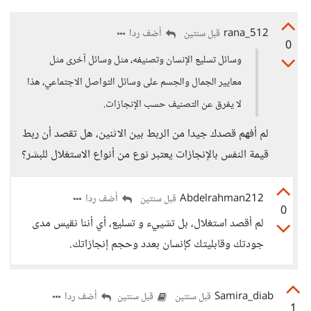
rana_512
أضف ردا
قبل سنتين
0
وسائل تسليع الإنسان وتصنيفه، مثل وسائل آخرى مثل
معايير الجمال والجسم على وسائل التواصل الاجتماعي، هذا
لا يفرق عن التصنيف حسب الإنجازات.
لم أفهم قصدك جيدا من الربط بين الاثنين، هل تقصد أن ربط
قيمة النفس بالإنجازات يعتبر نوع من أنواع الاستغلال للبشر؟
Abdelrahman212
أضف ردا
قبل سنتين
0
لم أقصد استغلال، بل تشييء و تسليع، أي أننا نقيس مدى
جودتك وقابليتك كإنسان بعدد وحجم إنجازاتك.
Samira_diab
أضف ردا
قبل سنتين
قبل سنتين
1