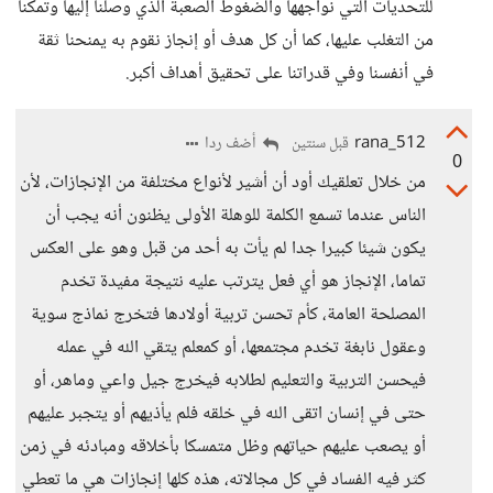
للتحديات التي نواجهها والضغوط الصعبة الذي وصلنا إليها وتمكنا
من التغلب عليها، كما أن كل هدف أو إنجاز نقوم به يمنحنا ثقة
في أنفسنا وفي قدراتنا على تحقيق أهداف أكبر.
rana_512
أضف ردا
قبل سنتين
0
من خلال تعلقيك أود أن أشير لأنواع مختلفة من الإنجازات، لأن
الناس عندما تسمع الكلمة للوهلة الأولى يظنون أنه يجب أن
يكون شيئا كبيرا جدا لم يأت به أحد من قبل وهو على العكس
تماما، الإنجاز هو أي فعل يترتب عليه نتيجة مفيدة تخدم
المصلحة العامة، كأم تحسن تربية أولادها فتخرج نماذج سوية
وعقول نابغة تخدم مجتمعها، أو كمعلم يتقي الله في عمله
فيحسن التربية والتعليم لطلابه فيخرج جيل واعي وماهر، أو
حتى في إنسان اتقى الله في خلقه فلم يأذيهم أو يتجبر عليهم
أو يصعب عليهم حياتهم وظل متمسكا بأخلاقه ومبادئه في زمن
كثر فيه الفساد في كل مجالاته، هذه كلها إنجازات هي ما تعطي