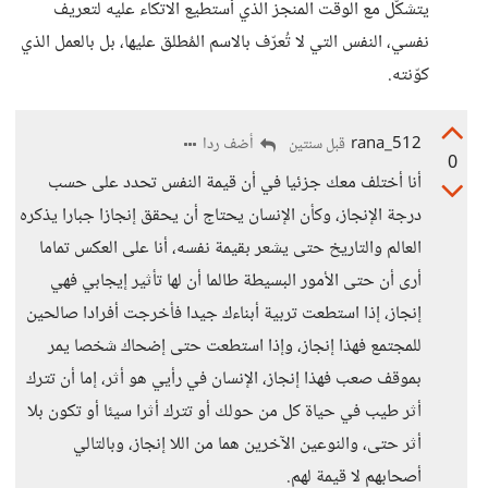
يتشكّل مع الوقت المنجز الذي أستطيع الاتكاء عليه لتعريف
نفسي، النفس التي لا تُعرّف بالاسم المُطلق عليها، بل بالعمل الذي
كوّنته.
rana_512
أضف ردا
قبل سنتين
0
أنا أختلف معك جزئيا في أن قيمة النفس تحدد على حسب
درجة الإنجاز، وكأن الإنسان يحتاج أن يحقق إنجازا جبارا يذكره
العالم والتاريخ حتى يشعر بقيمة نفسه، أنا على العكس تماما
أرى أن حتى الأمور البسيطة طالما أن لها تأثير إيجابي فهي
إنجاز، إذا استطعت تربية أبناءك جيدا فأخرجت أفرادا صالحين
للمجتمع فهذا إنجاز، وإذا استطعت حتى إضحاك شخصا يمر
بموقف صعب فهذا إنجاز، الإنسان في رأيي هو أثر، إما أن تترك
أثر طيب في حياة كل من حولك أو تترك أثرا سيئا أو تكون بلا
أثر حتى، والنوعين الآخرين هما من اللا إنجاز، وبالتالي
أصحابهم لا قيمة لهم.