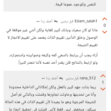
للنفس وللوجود عموما قيمة.
Eslam_salah1
أضف ردا
قبل سنتين
0
ماذا لو كان سعيك وبذلك كبير للغاية ولكن أنتي غير موفقة في
الوصول وخلق التأثير، تقييم الذات يعتمد على تقييم الانجاز لا
تقييم النتيجة.
أراه يجب أن يرتبط بالسعي كمه وكيفه وصوابيته واستمراره،
ولو ارتبط بالنتائج فلن يقدر أحد نفسه لأننا نتعثر كثيراً.
rana_512
أضف ردا
قبل سنتين
1
ريما بذلت جهد كبير بالفعل ولكن إمكاناتي الداخلية محدودة
وأنا من تحديتها وحاولت تجاوزها وفشلت وبالتالي لم أصل
للنتيجة المرجوة وهو ما يعيدنا لأن تقييم الذات في هذه الحالة
سيكون منخفض ليس فقط لأنني فشلت في تحقيق إنجاز ما