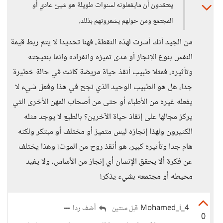
يعتقدون أن مايفعلونه لسنوات طويلة هو شيئ عادي أو
المجتمع ومن حولهم يشعرونهم بذلك.
من الجيد أنك أشرت لهذه النقطة، فهنا تحديدا لا يتم ربط قيمة
النفس بنوع الإنجاز أو مدى تميزه وانفراده وإنما بنتيجته
وتأثيره، فمثلا طبيب أنقذ حياة مريضة كانت في حالة خطيرة
جدا، هل هو الطبيب الوحيد الذي نجح في هذا وفعل شيء لا
يفعله غيره من الأطباء أو حتى من أصحاب المهن الأخرى التي
يركز مجالها على إنقاذ حياة الآخرين؟ بالطبع لا يوجد مثله
الكثيرون ولهذا إنجازه ليس متميز أو مختلف أو مبتكر ولكنه
هام جدا وتأثيره كبير، هو أنقذ روح من الموت! وهذا يختلف
عن فكرة ألا يحقق الإنسان أي إنجاز من الأساس، ولا يفيد
محيطه أو مجتمعه بشيء يذكر!
Mohamed_i_4
أضف ردا
قبل سنتين
0