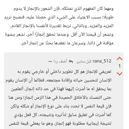
ومهما كان المفهوم الذي نمتلكه، فإن الشعور بالإنجاز لا يدوم
طويلًا؛ بسبب الاعتياد على الشيء الذي حصلنا عليه، فنصبح نريد
المزيد والمزيد. وبالتالي، نربط تقديرنا لأنفسنا بالإنجاز القادم،
ونشعر أن قيمتنا الآن أقل. وعندما نحقق إنجازًا آخر، نشعر بنشوة
مؤقتة في ذاتنا، وسرعان ما نفقدها بحثًا عن إنجاز آخر.
rana_512
أضف ردا
قبل سنتين
1
تعريفي للإنجاز هو كل تطوير داخلي أو خارجي يقوم به
الإنسان لتحسين حياته وإفادة مجتمعه، فطالما أن الإنسان يقوم
بما يحقق له ما أشرت إليهما فهذا في حد ذاته إنجاز، أتعلمين
حتى التمسك بالأخلاق الحميدة في هذا الزمن إنجاز! ومن هنا
فإن قيمة النفس لا تحدد بناء على نوع الإنجاز أو شكله ولكن
كما أشرت في تعليق سابق لتأثيره ونتيجته، كل فعل يؤدي
لنتيجة إيجابية مطلوبة فهو إنجاز، وهو ما يعطي قيمة للنفس