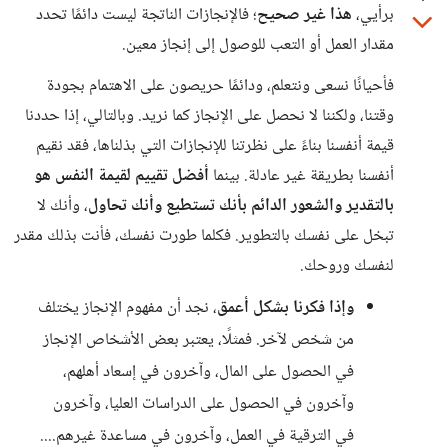
برأيي،
هذا غير صحيح
؛ فالإنجازات الناتجة ليست دائمًا تحدد
مقدار العمل أو التعب للوصول إلى إنجاز معين.
فأحيانًا نسعى ونتعلم، ودائمًا حريصون على الاهتمام بجودة
وقتنا، ولكننا لا نحصل على الإنجاز كما نريد. وبالتالي، إذا حددنا
قيمة أنفسنا بناءً على نظرتنا للإنجازات التي بذلناها، فقد نقيم
أنفسنا بطريقة غير عادلة. بينما
أفضل تقييم لقيمة النفس هو
بالتقدير والشعور الدائم بأنك تستطيع وأنك تحاول
، وأنك لا
تبخل على نفسك بالتطوير. فكلما طورت نفسك، فأنت بذلك مقدر
لنفسك وروحك.
وإذا فكرنا بشكل أعمق
، نجد أن مفهوم الإنجاز يختلف
من شخص لآخر. فمثلًا، يعتبر بعض الأشخاص الإنجاز
في الحصول على المال، وآخرون في إسعاد أهلهم،
وآخرون في الحصول على الدراسات العليا، وآخرون
في الترقية في العمل، وآخرون في مساعدة غيرهم....