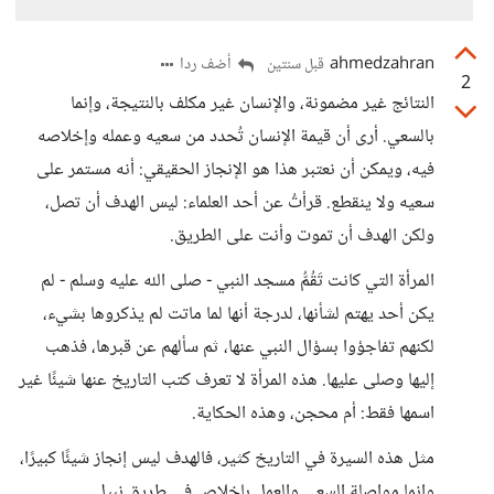
ahmedzahran
أضف ردا
قبل سنتين
2
النتائج غير مضمونة، والإنسان غير مكلف بالنتيجة، وإنما
بالسعي. أرى أن قيمة الإنسان تُحدد من سعيه وعمله وإخلاصه
فيه، ويمكن أن نعتبر هذا هو الإنجاز الحقيقي: أنه مستمر على
سعيه ولا ينقطع. قرأتُ عن أحد العلماء: ليس الهدف أن تصل،
ولكن الهدف أن تموت وأنت على الطريق.
المرأة التي كانت تَقُمُّ مسجد النبي - صلى الله عليه وسلم - لم
يكن أحد يهتم لشأنها، لدرجة أنها لما ماتت لم يذكروها بشيء،
لكنهم تفاجؤوا بسؤال النبي عنها، ثم سألهم عن قبرها، فذهب
إليها وصلى عليها. هذه المرأة لا تعرف كتب التاريخ عنها شيئًا غير
اسمها فقط: أم محجن، وهذه الحكاية.
مثل هذه السيرة في التاريخ كثير، فالهدف ليس إنجاز شيئًا كبيرًا،
وإنما مواصلة السعي والعمل بإخلاص في طريق نبيل.