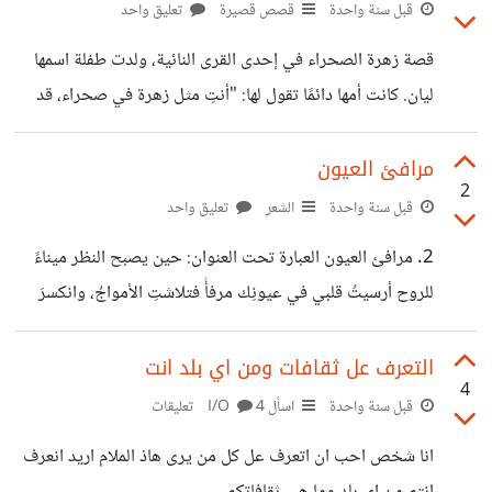
بالأمان نادرًا، والثقة شيء صعب المنال. في قلب هذا العالم، ظهر
قبل سنة واحدة
قصص قصيرة
تعليق واحد
طبيب شاب يُدعى إغناس زيميلفايس. لم يكتفِ بملاحظة ما هو
قصة زهرة الصحراء في إحدى القرى النائية، ولدت طفلة اسمها
ظاهر، بل بحث في الأسباب الخفية وراء الموت المفاجئ للعديد
ليان. كانت أمها دائمًا تقول لها: "أنتِ مثل زهرة في صحراء، قد
من المرضى. ولاحظ شيئًا بسيطًا لكنه مذهل: الأطباء الذين
يظن الناس أنك لن تعيشي، لكنك ستكبرين رغم العطش والريح."
يغسلون أيديهم قبل
كبرت ليان في بيت بسيط، وكانت ترى والدتها تسهر الليالي تعمل
مرافئ العيون
2
بالخياطة لتؤمّن لقمة العيش بعد أن فقدت زوجها في الحرب.
قبل سنة واحدة
الشعر
تعليق واحد
كانت الأم تكتم دموعها لتبدو قوية أمام ابنتها، لكنها كانت تنهار
2. مرافئ العيون العبارة تحت العنوان: حين يصبح النظر ميناءً
سرًا عندما تنطفئ المصابيح. مرت السنوات، وكبرت ليان لتصبح
للروح أرسيتُ قلبي في عيونِك مرفأً فتلاشتِ الأمواجُ، وانكسرَ
فتاة شابة، تحمل أحلامًا كبيرة لكنها تصطدم
الصخبْ ورأيتُ في كحلِ الجفونِ حكايةً لم يكتبِ التاريخُ مثلَ
سطورِها أبدًا كُتُبْ حتى النجومُ إذا تناثرتِ السما عادتْ إلى
التعرف عل ثقافات ومن اي بلد انت
4
أحداقِكِ حتى تَنتسبْ ما كنتُ أدرِي أنَّ فيكَ عبورَنا إلّا إذا صارت
قبل سنة واحدة
اسأل I/O
4 تعليقات
مرافئُنا الغُرَبْ
انا شخص احب ان اتعرف عل كل من يرى هاذ الملام اريد انعرف