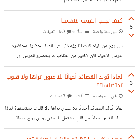
انتم من اي بلد وما هي ثقافاتكم
كيف نجلب القيمه لانفسنا
5
قبل سنة واحدة
اسأل I/O
6 تعليقات
في يوم من اليام كنت انا وزملائي في الصف حضرنا محاضره
لدرس الاحياء كان لاكثير من الطلاب لم يحضرو للدرس اي
الواجب اليومي لم يحضروه فاوقفتهم المدرسه قصاص وهم
ضاجو من هاذا التصرف هي شعرت بهم فقالت لمه ان تحضيركم
لماذا تُولد القصائد أحيانًا بلا عيون تراها ولا قلوب
3
تحتضنها؟؟
لايهمني ولا سيساعدني الذي يقرء لنفسه ليس لي لانه اذا قرء لم
يضع في جيبي شي وقالت استطيع ان اعديكم الدرس واطلع
قبل سنة واحدة
أفكار
3 تعليقات
دون ان تحضرون ولاكن انا الذي افعله لمصلحتكم ثم قالت هاذه
لماذا تُولد القصائد أحيانًا بلا عيون تراها ولا قلوب تحتضنها؟ لماذا
الجمه الذي لم يضع لنفسه قيمه لا
يولد الشعر أحيانًا من قلبٍ يشتعل بالصدق، ومن روحٍ مثقلة
بالأحلام والوجع، ومع ذلك يمضي في طريقه وحيدًا، لا يسمع
همسه أحد؟ لماذا تمر القصائد النقية، التي نُسجت من حبر الروح