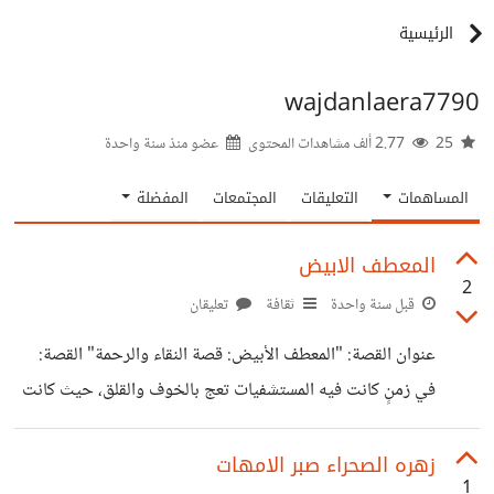
الرئيسية
wajdanlaera7790
25
2.77 ألف مشاهدات المحتوى
عضو منذ
سنة واحدة
المساهمات
التعليقات
المجتمعات
المفضلة
المعطف الابيض
2
قبل سنة واحدة
ثقافة
تعليقان
عنوان القصة: "المعطف الأبيض: قصة النقاء والرحمة" القصة:
في زمنٍ كانت فيه المستشفيات تعج بالخوف والقلق، حيث كانت
الأمهات يرحلن بعد الولادة بسبب أمراض غامضة، وكان الأطباء
يرتدون ملابس داكنة ثقيلة تخفي آثار الدم والجهد، كان الشعور
زهره الصحراء صبر الامهات
1