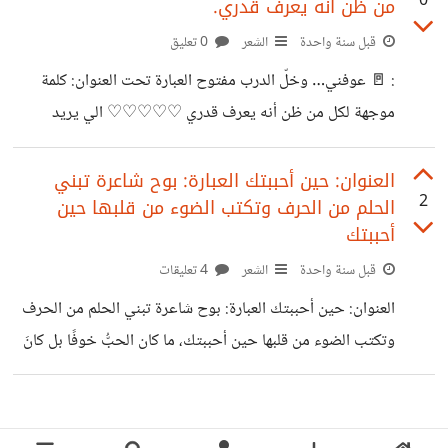
0
من ظن أنه يعرف قدري.
وآدري… مو منج، من غاليج، الي عاجبته هالوضعية. عاجبته
نفترق، وما نبقى سوى.
قبل سنة واحدة
الشعر
0 تعليق
: 🚪 عوفني… وخلّ الدرب مفتوح العبارة تحت العنوان: كلمة
موجهة لكل من ظن أنه يعرف قدري ♡♡♡♡♡ الي يريد
يعرفني… خل يعوفني. ما راح أنشِد له، ولا أرفع راسه. وحتى لو
الكمر فوق… أنزله. هاذي إرادتي، الي يعجبه… يعجبه، والي ما
العنوان: حين أحببتك العبارة: بوح شاعرة تبني
2
الحلم من الحرف وتكتب الضوء من قلبها حين
يعجبه… ذاك الحايط، يلطّخ نفسه مرتين. عوفني… هم عوفني،
أحببتك
ما راح أوقف لهنا، ولا الطريق واقف علْمُودك. هواي ناس… مشوا
قبل سنة واحدة
الشعر
4 تعليقات
عل مصلحتهم، وكعوا. وهواي ناس… ما رادوا خير للناس، تاليها
خسروا… الي بيهم، والي ما بيهم. أنصحك… وهم
العنوان: حين أحببتك العبارة: بوح شاعرة تبني الحلم من الحرف
وتكتب الضوء من قلبها حين أحببتك، ما كان الحبُّ خوفًا بل كانَ
صدى قلبي، وكانَ العزمَ عزفًا وقفَ شعري في صدري يرتجفُ نبضًا
يهزُّ من يقرؤه، ويصنعُ الحدَّ حرفًا أنا هنا أكتبه، أنا ابنةُ الوجدان
وفي قلبي حلمٌ يكبرُ رغم الخوفِ ضعفًا لا أُبصرُ، لكنِّي أكتبُ نفسي