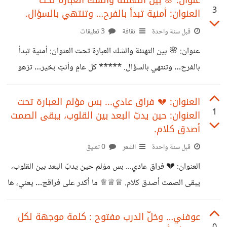
عنوان: 🌸 بين التهنئة والشك العبارة تحت
3
العنوان: أمنية تبدأ بالفرح… وتنتهي بالسؤال.
ودمع العين، مرور الغريب في المدن المزدحمة، فلا يلتفت إليها
المارّون، وكأنها لا تحمل شيئًا يستحق الوقوف؟ هل لأن الشاعر
قبل سنة واحدة
ثقافة
3 تعليقات
أخفى فيها مشاعره بعمقٍ أكبر مما تحتمله أعين العابرين؟ أم لأننا
عنوان: 🌸 بين التهنئة والشك العبارة تحت العنوان: أمنية تبدأ
نعيش زمنًا لا يصغي إلا للصوت العالي،
بالفرح… وتنتهي بالسؤال. ***** كل عامٍ وأنتِ بخير… تزهو
الدنيا حين تبتسم عيناكِ. كل عامٍ… وأراكِ في أعلى المراتب، وفي
أبهى المقامات، كزهرةٍ تتفتح على شرفة الصباح. لكن قلبي
العنوان: 💔 فراق عادي... بس مؤلم العبارة تحت
1
العنوان: حين يدبّ البعد بين القلوب، يبقى الصمت
يهمس… هل ستبقين معي؟ أم أنني أنا… العابر في طريقك؟
أصدق كلام.
قبل سنة واحدة
الشعر
0 تعليق
العنوان: 💔 فراق عادي... بس مؤلم حين يدبّ البعد بين القلوب،
يبقى الصمت أصدق كلام. ♕♕♕ ما أكدر على فراقج… يعني، ها
هيه راح تروحين من إيديا. وعندج كلمت بيباي عادي، شنو ما
عندج إحساس تحسين بيه؟ بس عادي… مقتنعة بالظروف،
عوفني… وخلّ الدرب مفتوح : كلمة موجهة لكل