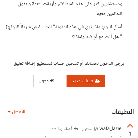
ومستشارين كثر على هذه المنصات، وأريقت أفئدة وعقول
الحالمين معهم.
أسأل اليوم: ماذا ترى في هذه المقولة" الحب ليش شرطاً للزواج؟
" هل أنت مع أم ضد ولماذا؟
يرجى الدخول لحسابك أو تسجيل حساب لتستطيع إضافة تعليق
حساب جديد
دخول
التعليقات
الأفضل
wafa_lazie
أضف ردا
قبل سنتين
1