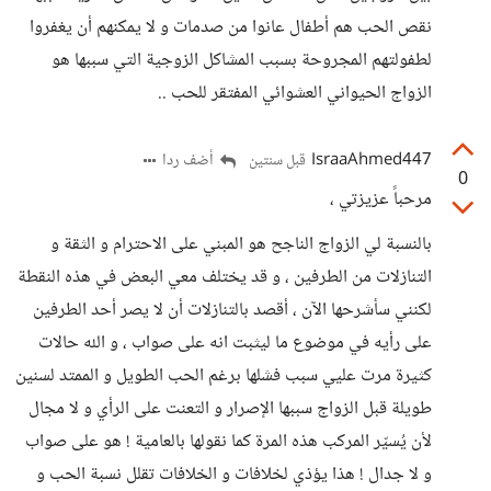
نقص الحب هم أطفال عانوا من صدمات و لا يمكنهم أن يغفروا
لطفولتهم المجروحة بسبب المشاكل الزوجية التي سببها هو
الزواج الحيواني العشوائي المفتقر للحب ..
IsraaAhmed447
أضف ردا
قبل سنتين
0
مرحباً عزيزتي ،
بالنسبة لي الزواج الناجح هو المبني على الاحترام و الثقة و
التنازلات من الطرفين ، و قد يختلف معي البعض في هذه النقطة
لكنني سأشرحها الآن ، أقصد بالتنازلات أن لا يصر أحد الطرفين
على رأيه في موضوع ما ليثبت انه على صواب ، و الله حالات
كثيرة مرت عليي سبب فشلها برغم الحب الطويل و الممتد لسنين
طويلة قبل الزواج سببها الإصرار و التعنت على الرأي و لا مجال
لأن يُسيّر المركب هذه المرة كما نقولها بالعامية ! هو على صواب
و لا جدال ! هذا يؤذي لخلافات و الخلافات تقلل نسبة الحب و