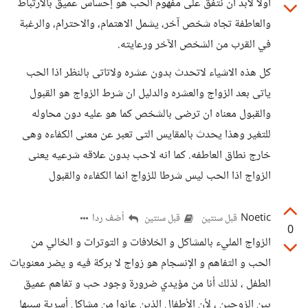
اولا لابد ان نتفق على مفهوم الحب هو إحساس عميق بالارتباط
والعاطفة تجاه شخص آخر، يشمل الاهتمام، والاحترام، والرغبة
في القرب من الشخص الآخر ورعايته.
كل هذه الاشياء لاتحدث بدون عشره ولاتاتى بالنظر اذا الحب
ياتى بعد الزواج والعشره والدليل ان شرط الزواج هو القبول
والقبول معناه ان ترضى بالشخص كما هو عليه دون محاوله
للتغير وهذا يحدث بالمقايس التى تعبر عن معنى الكفاءه وهى
خارج نطاق العاطفه. كما انه لاحب بدون علاقه شرعيه يعنى
الزواج اذا الحب ليس شرطا للزواج انما الكفاءه والقبول
Noetic
أضف ردا
قبل سنتين
قبل سنتين
0
الزواج المليء بالمشاكل و الخلافات و التوترات و الخالي من
الحب و التفاهم و الإنسجام هو زواج لا بركة فيه و يضر معنويات
الطفل ، لذلك أنا من مؤيدي ضرورة وجود حب و تفاهم عميق
بين الزوجين ، لأن الأطفال الذين عانوا من مشاكل أسرية سببها