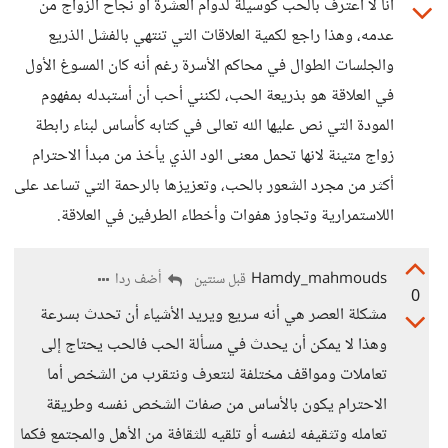
أنا لا أعترف بالحب كوسيلة لدوام العشرة أو نجاح الزواج من
عدمه، وهذا راجع لكمية العلاقات التي تنتهي بالفشل الذريع
والجلسات الطوال في محاكم الأسرة رغم أنه كان المسوغ الأول
في العلاقة هو بذريعة الحب، لكنني أحب أن أستبدله بمفهوم
المودة التي نص عليها الله تعالى في كتابه كأساس لبناء رابطة
زواج متينة لانها تحمل معنى الود الذي يأخذ من مبدأ الاحترام
أكثر من مجرد الشعور بالحب، وتعزيزها بالرحمة التي تساعد على
اللاستمرارية وتجاوز هفوات وأخطاء الطرفين في العلاقة.
Hamdy_mahmouds
أضف ردا
قبل سنتين
0
مشكلة العصر هي أنه سريع ويريد الأشياء أن تحدث بسرعة
وهذا لا يمكن أن يحدث في مسألة الحب فالحب يحتاج إلى
تعاملات ومواقف مختلفة لنتعرف ونتقرب من الشخص أما
الاحترام يكون بالأساس من صفات الشخص نفسه وطريقة
تعامله وتثقيفه لنفسه أو تلقيه للثقافة من الأهل والمجتمع فكما