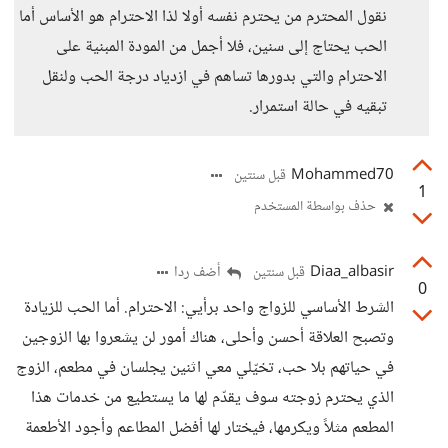
نقول المحترم من يحترم نفسه أولا لذا الاحترام هو الأساس أما
الحب يحتاج إلى سنين، فلا أجمل من المودة المبنية على
الاحترام والتي بدورها تساهم في ازدياد درجة الحب ولنقل
تبقيه في حالة استمرار.
Mohammed70
قبل سنتين
1
حذف بواسطة المستخدم
Diaa_albasir
أضف ردا
قبل سنتين
0
الشرط الأساسي للزواج واحد برأيي: الاحترام. أما الحب للزيادة
وتصبح العلاقة أحسن وأحلى، هناك أمور لن يشعروا بها الزوجين
في حياتهم بلا حب، تخيّلي معي اثنين يجلسان في مطعم، الزوج
الذي يحترم زوجته سوف يقدّم لها ما يستطيع من خدمات هذا
المطعم مثلاً ويكرمها، فيختار لها أفضل المطاعم وأجود الأطعمة