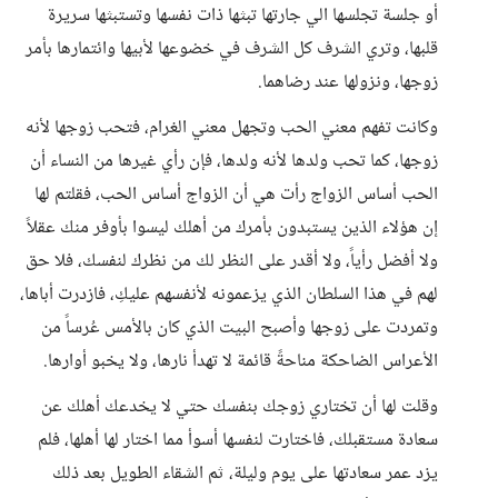
أو جلسة تجلسها الي جارتها تبثها ذات نفسها وتستبثها سريرة
قلبها، وتري الشرف كل الشرف في خضوعها لأبيها وائتمارها بأمر
زوجها، ونزولها عند رضاهما.
وكانت تفهم معني الحب وتجهل معني الغرام، فتحب زوجها لأنه
زوجها، كما تحب ولدها لأنه ولدها، فإن رأي غيرها من النساء أن
الحب أساس الزواج رأت هي أن الزواج أساس الحب، فقلتم لها
إن هؤلاء الذين يستبدون بأمرك من أهلك ليسوا بأوفر منك عقلاً
ولا أفضل رأياً، ولا أقدر على النظر لك من نظرك لنفسك، فلا حق
لهم في هذا السلطان الذي يزعمونه لأنفسهم عليكِ، فازدرت أباها،
وتمردت على زوجها وأصبح البيت الذي كان بالأمس عُرساً من
الأعراس الضاحكة مناحةً قائمة لا تهدأ نارها، ولا يخبو أوارها.
وقلت لها أن تختاري زوجك بنفسك حتي لا يخدعك أهلك عن
سعادة مستقبلك، فاختارت لنفسها أسوأ مما اختار لها أهلها، فلم
يزد عمر سعادتها على يوم وليلة، ثم الشقاء الطويل بعد ذلك