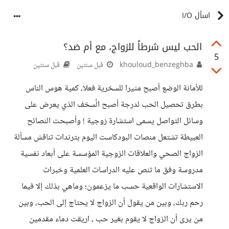
اسأل I/O
الحب ليس شرطاً للزواج، مع أم ضد؟
5
khouloud_benzeghba
قبل سنتين
قبل سنتين
للأمانة الوضع أصبح مثيرا للسخرية فعلا، كمية هوس الناس
بطرق تحصيل الحب لدرجة أصبح الُسخف الذي يعرض على
وسائل التواصل يسمى استشارة زوجية ! وأصبحت النصائح
العبيطة تشتعل منصات البودكاست اليوم بترندات تناقش مسألة
الزواج الصحي والعلاقات الزوجية المؤسسة على أبعاد نفسية
مدروسة وفق ما تنص عليه الدراسات العلمية وخبرات
الاستشارات الواقعية حسب ما يزعمون؛ وماهي بذلك إلا فيما
رحم ربك، وبين من يقول أن الزواج لا يحتاج إلى الحب، وبين
من يرى أن الزواج لا يقوم بغير حب ، اريقت دماء مقدمين