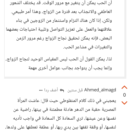
أن الحب يمكن أن يتغير مع مرور الوقت. قد يختلف الشعور
العاطفي والانجذاب بعد فترة من الزواج، وهذا أمر طبيعي.
ولكن، إذا كان هناك التزام واستثمار من الزوجين في بناء
علاقتهما والعمل على تعزيز التواصل وتلبية احتياجات بعضهما
البعض، فإنه يمكن تحقيق نجاح الزواج رغم مرور الزمن
والتغيرات في مشاعر الحب.
لذا، يمكن القول أن الحب ليس المقياس الوحيد لنجاح الزواج،
وإنما يجب أن يتواجد بجانب عوامل أخرى مهمة
Ahmed_almagd
أضف ردا
قبل سنتين
0
يعجبني في ذلك كلام المنفلوطي حيث قال: عاشت المرأة
المصرية حقبة من الدهر هادئة مطمئنة في بيتها، راضية عن
نفسها وعن عيشها، تري السعادة كل السعادة في واجب تأديه
لنفسها، أو وقفة تقفها بين يدي ربها، أو عطفة تعطفها على ولدها،