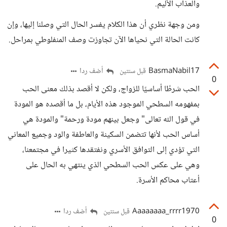
والعذاب الأليم.
ومن وجهة نظري أن هذا الكلام يفسر الحال التي وصلنا إليها، وإن
كانت الحالة التي نحياها الآن تجاوزت وصف المنفلوطي بمراحل.
BasmaNabil17
أضف ردا
قبل سنتين
0
الحب شرطًا أساسيًا للزواج، ولكن لا أقصد بذلك معنى الحب
بمفهومه السطحي الموجود هذه الأيام، بل ما أقصده هو المودة
في قول الله تعالى" وجعل بينهم مودة ورحمة" والمودة هي
أساس الحب لأنها تتضمن السكينة والعاطفة والود وجميع المعاني
التي تؤدي إلى التوافق الأسري ونفتقدها كثيرا في مجتمعنا،
وهي على عكس الحب السطحي الذي ينتهي به الحال على
أعتاب محاكم الأسرة.
Aaaaaaaa_rrrr1970
أضف ردا
قبل سنتين
0