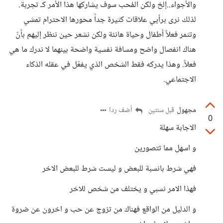
والأجواء..إلخ ولكن المُحب سوف يشاركها هذا الأمر كـ تجربة.
لذلك نرى برأيي علاقات كثيرة جداً محورها الاحترام تمشي
وتثمر فعلاً أطفال وحياة هانئة ولكن نشعر حين ننظر إليهم بأنّ
هناك انفصال واضح ومسافة نفسية واضحة بينهما لا ندرك ما هي
فعلاً. وهذا يدركه فقط الشخص الذي يفعّل في عقله الذكاء
الاجتماعي.
مجهول
أضف ردا
قبل سنتين
0
الاجابة سهلة
و اسهل مما تتصورين
فهي شرط بانسبة للبعض و ليست شرط للبعض الاخر
فهذا الامر نسبي و يختلف من شخص للاخر
و الدليل من الواقع فهناك من تزوج عن حب و اخرون عن ضروة