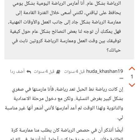
الرياضة بشكل عام. أنا أمارس الرياضة اليومية بشكل يومي
يحافظ على لياقتي، لكنني أسعى خلال الفترة القادمة إلى
ممارسة الرياضة بشكل جاد إلى جانب العمل والأوقات المهنية،
فهل يمكنكِ أن توجه لنا بعض النصائح بشكل عام حول كيفية
توفيقك بين وقت العمل وممارسة الرياضة كروتين ثابت في
حياتك؟
huda_khashan19
أضف ردا
قبل 4 سنوات
قبل 4 سنوات
1
إن كانت رياضة نط الحبل تعد رياضة، فأنا مارستها في صغري
بشكل كبير بغرض التسلية. ولكن مع دخول مرحلة الاعدادية
والثانوية ولهذا الوقت لم أعد أمارسها لأنني أشعر أنها غير مناسبة
لي.
أيضًا أتذكر أن في حصص الرياضة كان يطلب منا ممارسة كرة
الطائرة ولأنني لست جيدة بها كنت أحاول أنا أنشغل في القيام