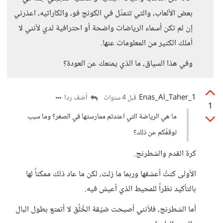
بعض الألعاب، والتي تتمثّل في الكونج فو، والكاراتيه، اعذرني
إن لم تكن أسماء الرياضات واضحة أو احترافية لدي لأنني لا
أملك الكثير من المعلومات عنها.
وفي هذا السياق، ما الذي يمنعك عن العودة؟
Enas_Al_Taher_1
أضف ردا
قبل 4 سنوات
1
ما هي الرياضة التي اعتدتم ممارستها في الصغر؟ وما سبب
توقفّكم عن ذلك؟
كرة القدم والشطرنج.
الأولى كنتُ أعشقها وربما ما زلت، لكن ما عاد ذلك ممكناً لها
بالتأكيد نظراً للمحيط الذي أعيش فيه.
أما الشطرنج، فلأنني أصبحت ضيّقة الخُلُق لا أتمتع بطول البال