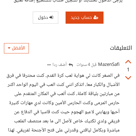
يرجى الدخول لحسابك أو تسجيل حساب لتستطيع إضافة تعليق
حساب جديد
دخول
التعليقات
الأفضل
MazenSafi
أضف ردا
قبل 4 سنوات
1
في الصغر كانت لي هواية لعب كرة القدم، كنت محترفا في فرق
الأشبال والكبار معا، اتذكر انني كنت العب في اليوم الواحد اكثر
من مبارتين بلياقة كاملة، كنت ألعب في المكان المتقدم على
حارس المرمى وكنت الحارس الأمين وكانت لدي مهارات كثيرة
أحبها ويهابني لاعبو الهجوم حيث كنت قاسيا في الدفاع عن
فريقي ولدي تكتيك خاص لأصل الى ما بعد منتصف الملعب
مباشرة وبكامل لياقتي وقدرتي على فتح الأجنحة لفريقي. لهذا