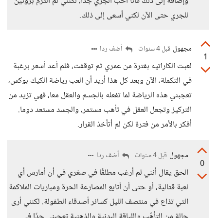
وإضافةً إلى ذلك فأنا أحب الجري جدًا، لكنني لم ألتزم بروتين
للجري حتى الآن لكني أسعى إلى ذلك.
مجهول
أضف ردا
قبل 4 سنوات
1
لعبت الكاراتيه بفترة من عمري ثم توقفت، فلم أعد أشعر برغبة
في التكملة، الآن وبعد كل هذا أريد أن العب رياضة الكيك بوكس،
تعجبني هذه الرياضة لما تفعله بالجسم والعقل معا، فهي تزيد من
التركيز وتجعل العقل في تأهب مستمر، والجسد مستعد دوما.
أفكر بالأمر من فترة لكن لم أتأخذ القرار.
مجهول
أضف ردا
قبل 4 سنوات
0
الحق يقال أنني لم أرغب مطلقًا في صغري في أن أمارس أي
لعبة قتالية، أو حتى أن أتابع المصارعة الحرة ومباريات الملاكمة
التي تذاع في منتصف الليل كسائر أصدقاء الطفولة. لكنني أرى
حالة من التأهّب واللياقة البدنية والذهنية تعجبني جدًا في