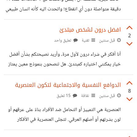
دقيقة متواصلة دون أي انقطاع! واتحدث اليه كأنه انسان طبيعي
ودار في حديثنا مواضيع مختلفة مثل التحدث عن إنترنت الاشياء
وتاريخ الخلافة الراشدة وأيضا التحدث عن تصنيع الادوية كل
افضل درون لشخص مبتدئ
2
هذه الاشياء في محادثة واحدة😂
قبل سنتين
تقنية
تعليق واحد
https://suar.me/M26OW
أنا أفكر في شراء درون لأول مرة، وأريد نصيحتكم بشأن أفضل
خيار يمكنني اختياره كمبتدئ. هل تنصحون بنموذج معين يمتاز
بسهولة الاستخدام وسعر مناسب؟ وما هي الميزات الأساسية التي
يجب أن أبحث عنها في الدرون والاشياء التي يجب ان ابتعد
الدوافع النفسية والاجتماعية لتكون العنصرية
8
عنها؟
قبل سنتين
ثقافة
15 تعليق
العنصرية هي التمييز أو التحامل ضد الأفراد بناءً على عرقهم أو
لون بشرتهم أو أصلهم العرقي. تتجلى العنصرية في الأفكار
المسبقة والسلوكيات والتصرفات التي تقلل من قيمة أو تهمش