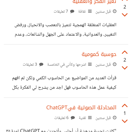
للانتكاس؟ ما هي الخطوات التي تؤدي إلى النجاح بجدية وثبات؟
تغير الفكر والعقلية
2
قبل سنتين
ثقافة
7 تعليقات
العقليات المنغلقة الهمجية تتميز بالتعصب والانحياز، ورفض
التغيير، والعدوانية، والاعتماد على الجهل والشائعات، وعدم
التسامح والانغلاق الفكري. ويفضلون العزلة الاجتماعية والتمسك
بالطرق التقليدية حتى لو كانت غير فعالة. الناس حرة ولكن اذا
حوسبة كمومية
2
كانت العقلية هذه تضر المجتمع! فكيف يمكننا اقناع هذا الشخص
قبل سنتين
اشرحها وكأني في الخامسة
3 تعليقات
بأن يغير تفكيره للأفضل كيف نبيبن له سبليات فكره وانها تضره
قرأت العديد من المواضيع عن الحاسوب الكمي ولكن لم افهم
وتضر عائلته ومجتمعه ماهي الاساليب التي يمكننا فعلها؟
كيفية عمل هذه الحاسوب فهل اجد من يشرح لي الفكرة بكل
بساطة؟
المحادثة الصوتية فيChatGPT
1
قبل سنتين
تقنية
6 تعليقات
"كانت تجربة مدهشة أن أجلس وأتحدث مع ChatGPT لمدة ٣٥