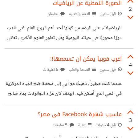
الأشخاص من مجموعات عرقية معينة. يمكن أن تكون العنصرية
الصورة النمطية عن الرياضيات
2
واضحة ومباشرة مثل استخدام ألفاظ مهينة أو عنيفة، أو خفية
قبل سنتين
التعلم والتعليم
تعليقان
مثل التمييز في فرص العمل والتعليم والسكن. برأيك كيف تتكون
الرياضيات، على الرغم من كونها أحد أهم فروع العلم التي تلعب
العنصرية لدى الشخص وهل هي تتكون وراثياً ام تتكون عن
دورًا محوريًا في حياتنا اليومية وفي تطور العلوم الأخرى، تعاني
طريق التربية كيف يصبح الشخص عنصري ؟
من صورة نمطية سلبية تؤثر بشكل كبير على تقبل الناس لها
وتعلمها. كثيرًا ما تُعتبر الرياضيات مجالًا معقدًا ومجردًا يقتصر
اغرب فوبيا يمكن ان تسمعها!!
4
فهمه على الأشخاص ذوي الذكاء الاستثنائي، مما يخلق حاجزًا
قبل سنتين
الصحة والطب
6 تعليقات
نفسيًا كبيرًا أمام العديد من الأفراد. برأيك كيف نحسن من الصورة
عندما كنت صغيراً، ذهبتُ مع أبي إلى محطة ضخ المياه المركزية
النمطية للرياضيات ونجعل الناس يرونها على انها علم ممتع
في الحي الذي أسكن فيه. الهدف كان ملء الجالونات بماء صالح
وجميل. برأيي انا اتوقع ان يتم التركيز في المناهج على
للشرب، لأن المياه النقية لم تصل إلى منزلنا حينها بسبب أعمال
الصيانة. وكانت تأتينا فقط مياه الاستحمام والغسيل. عندما وصلنا
ماسبب شهرة Facebook في مصر؟
3
إلى المحطة، انشغل والدي مع صديقه الذي صادفوه هناك
قبل 4 سنوات
تقنية
5 تعليقات
بالصدفة، وكانت أنابيب التعبئة خارج المحطة لخدمة العامة. أثار