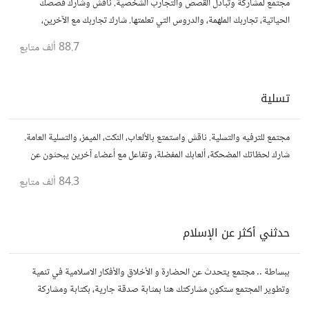
مجتمع لمشاركة وتبادل القصص والتجارب الشخصية. ناقش وشارك قصصك
الحياتية، تجاربك الملهمة، والدروس التي تعلمتها. شارك تجاربك مع الآخرين،
واستفد من قصصهم لتوسيع آفاقك.
88.7 ألف
متابع
تسلية
مجتمع للترفيه والتسلية. ناقش واستمتع بالألعاب، النكت، الميمز، والتسلية العامة.
شارك لحظاتك المضحكة، ألعابك المفضلة، وتفاعل مع أعضاء آخرين يبحثون عن
المتعة والمرح.
84.3 ألف
متابع
حدثني أكثر عن الإسلام
ببساطة .. مجتمع يتحدث عن الحضارة و الأخلاق والأفكار الاسلامية في تنمية
وتطوير المجتمع ستكون مشاركتك هنا بمثابة صدقة جارية، بكتابة ومشاركة
الاحاديث و الدروس التي تود نشرها لنشر الود و المعرفة.