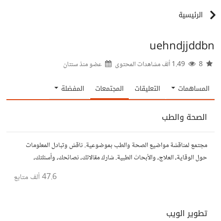
الرئيسية
uehndjjddbn
8
1.49 ألف مشاهدات المحتوى
عضو منذ
سنتان
المساهمات
التعليقات
المجتمعات
المفضلة
الصحة والطب
مجتمع لمناقشة مواضيع الصحة والطب بموضوعية. ناقش وتبادل المعلومات
حول الوقاية، العلاج، والأبحاث الطبية. شارك مقالاتك، نصائحك، وأسئلتك،
وتواصل مع أشخاص مهتمين بالصحة.
47.6 ألف
متابع
تطوير الويب