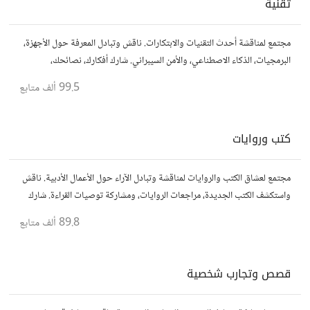
تقنية
مجتمع لمناقشة أحدث التقنيات والابتكارات. ناقش وتبادل المعرفة حول الأجهزة،
البرمجيات، الذكاء الاصطناعي، والأمن السيبراني. شارك أفكارك، نصائحك،
وأسئلتك، وتواصل مع محبي التقنية والمتخصصين.
99.5 ألف
متابع
كتب وروايات
مجتمع لعشاق الكتب والروايات لمناقشة وتبادل الآراء حول الأعمال الأدبية. ناقش
واستكشف الكتب الجديدة، مراجعات الروايات، ومشاركة توصيات القراءة. شارك
أفكارك، نصائحك، وأسئلتك، وتواصل مع قراء آخرين.
89.8 ألف
متابع
قصص وتجارب شخصية