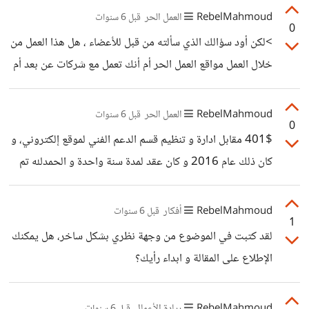
RebelMahmoud
العمل الحر
قبل 6 سنوات
0
>لكن أود سؤالك الذي سألته من قبل للأعضاء ، هل هذا العمل من
خلال العمل مواقع العمل الحر أم أنك تعمل مع شركات عن بعد أم
ماذا ؟ نعم سؤال جيد نستطيع ان نبني عليه نظريات كثيرة..
صراحةً، كان ذلك من موقع العمل الحر، مستقل، و كان اول
RebelMahmoud
العمل الحر
قبل 6 سنوات
0
مشروع ابدأ بتنفيذه على هذه المنصة و لم يكن لدي اي تقييمات
401$ مقابل ادارة و تنظيم قسم الدعم الفني لموقع إلكتروني، و
و لكن ما ساعدني على اقناع العميل هو معرض اعمالي و حسابي
كان ذلك عام 2016 و كان عقد لمدة سنة واحدة و الحمدلله تم
على خمسات. قبل ان ااخذ قرار بالعمل الحر
تجديده 4 مرات بزيادات و مكافئات ربحية و 2021 هي المرة
الخامسة.
RebelMahmoud
أفكار
قبل 6 سنوات
1
لقد كتبت في الموضوع من وجهة نظري بشكل ساخر، هل يمكنك
الإطلاع على المقالة و ابداء رأيك؟
https://io.hsoub.com/culture/107368-
RebelMahmoud
ريادة الأعمال
قبل 6 سنوات