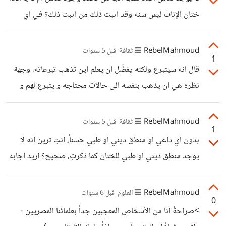
عقلك قليلاً من العلم و الأخذ الامور من منحنى ديني اسلامي، و
ختان الإناث ليس سنه وقد اثبت ذلك من اثبت ذلك؟ في اي
لكن انا لا ارى سوى العكس، ارى تفضيل القانون الدولي
كتاب اُثبت ذلك؟ لقد استدل الفقهاء على ختان النساء، بحديث أم
عطية -رضي الله عنها- قالت: إن امرأة كانت تختن بالمدينة، فقال
RebelMahmoud
ثقافة
قبل 5 سنوات
1
لها النبي صلى الله عليه وسلم: "لا تنهكي، فإن ذلك أحظى للمرأة،
قال انه سيتبرع ولكنه يفضِّل ان يعلم اين تذهب تبرعاته. وجهة
وأحب إلى البعل". رواه أبو داود. وجاء ذلك مفصلًا في رواية
نظره هي ان يذهب بنفسه الى حالات محتاجه و يتبرع لهم و
أخرى، تقول: إنه عندما هاجر النساء، كان فيهن أم
يرى نتائج ذلك امام عيناه، و ليس التبرع امام الجميع في بث
مباشر على الإنترنت ليوتيوبر هو المستفيد الأكبر من كل ذلك،
RebelMahmoud
ثقافة
قبل 5 سنوات
1
فهو يكتسب اموال بطريقه غير مباشره "لم اقل اموال من
بدون اي داعي او منطق ديني او طبي حسناً، انتِ ترين انه لا
التبرعات" بالإضافه لإكتسابه شهرة اكبر و مشاهدات اكثر و
يوجد منطق ديني او طبي للختان كما ذكرتِ، صحيح؟ اريد اجابه
مشتركين اكثر، و كل ذلك على حسابنا نحن المتبرعين، ناهيك عن
بنعم ام لا فقط، حتى استطيع اكمال هذا النقاش.
الرياء الذي حدث في ال١٢
RebelMahmoud
العلوم
قبل 6 سنوات
0
>صراحةً أنا من الأشخاص المعجبين جداً بعلمائنا المصريين -