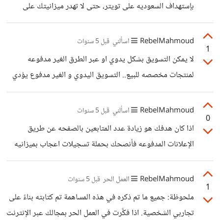
اطلبه لأعلم ما اذا كانت المساهمه جيده ام لا. الأباخس: الأصابع
بإستهداف السعوديه على تويتر، حتى لا تهدر ميزانيتك على
لقد ذكرتها في المساهمه حقاً.
فيسبوك لجمهور يقضي اغلب وقته على تويتر. اما مصر فهي
تتواجد بشكل كبير على فيسبوك و تفاعلهم مع الإعلانات
RebelMahmoud
اسألني
قبل 5 سنوات
1
المدفوعه يظهر بشكل ملحوظ. الميزانيه لا يمكنني تحديدها انا،
لا يمكن التسويق بشكل يدوي او عبر الطرق الغير مدفوعه
فهي تعتمد على رأس مالك و ارباحك و هدفك من الإعلانات، و
لمنتجات مخصصه للبيع.. التسويق اليدوي و الغير مدفوع يؤدي
لكن انصح ب20$ كبدايه لتختبر فعالية اعلانك و تحليل الزياده
نتائج فعاله في الصفحات الغير هادفه للربح و الترفيهية، اما
في المتابعين ثم تضخ المبلغ المناسب. راسلني على الرسائل
الصفحات الربحيه تحتاج لإعلانات بكل تأكيد. محتوى ممتاز +
RebelMahmoud
اسألني
قبل 5 سنوات
الخاصه لأعطيك الاستهداف
0
تصميم جذاب + تسويق مدفوع = نتائج فعاله محتوى ممتاز +
اذا كان هدفك هو زيادة عدد المتابعين بالصفحه عن طريق
تصميم جذاب + تسويق يدوي = جهد و تعب لا يساوي قيمة
الإعلانات المدفوعه فأنصحك بحملة تسجيلات اعجاب بميزانيه
المنتج محتوى سيء + تصميم غير مريح للعين + تسويق مدفوع
مناسبه، و لكن لكي اخبرك بالجمهور المناسب على الأقل اريد
= 0 نتائج اتمنى لك ال توفيق.
الإطلاع على الموقع او معرفة الخدمات المقدمه و في اي بلد.
RebelMahmoud
العمل الحر
قبل 5 سنوات
1
ملحوظة: جميع ما تم ذكره في هذه المساهمة تم كتابته بناءً على
تجاربي الشخصية. اذا فكَّرت في العمل الحر بمجالك عبر الإنترنت