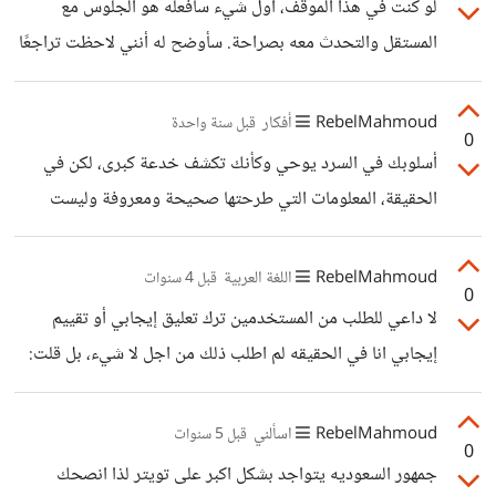
لو كنت في هذا الموقف، أول شيء سأفعله هو الجلوس مع
المستقل والتحدث معه بصراحة. سأوضح له أنني لاحظت تراجعًا
في الجودة، وأسأله عن السبب. يمكن أن يكون الضغط، أو أنه بدأ
يشعر بالراحة أكثر من اللازم، أو حتى أن المشروع لم يعد يثير
RebelMahmoud
أفكار
قبل سنة واحدة
0
اهتمامه كما كان في البداية. المهم أن أفهم المشكلة قبل أن أحكم.
أسلوبك في السرد يوحي وكأنك تكشف خدعة كبرى، لكن في
إذا كان المشروع طويل الأجل ويسلم المهام على مراحل، فسأكون
الحقيقة، المعلومات التي طرحتها صحيحة ومعروفة وليست
أكثر انتباهًا لمستوى الجودة مع كل تسليم، بدلًا من الانتظار حتى
بحاجة إلى إعادة نظر كما توحي. نعم، هناك تفاصيل دقيقة حول
تصبح المشكلة كبيرة.
سبب ارتفاع حرارة الحديد عند الطرق، لكن الاحتكاك لا يمكن
RebelMahmoud
اللغة العربية
قبل 4 سنوات
0
استبعاده تمامًا من التأثير. بدلاً من تصوير الأمر وكأنه كشف
لا داعي للطلب من المستخدمين ترك تعليق إيجابي أو تقييم
لحقيقة مخفية، كان من الأفضل تقديمه كإضافة للمعلومة، وليس
إيجابي انا في الحقيقه لم اطلب ذلك من اجل لا شيء، بل قلت:
كنقض لمفهوم شائع. الاحتكاك لا يزال يلعب دورًا مهمًا في تسخين
"اذا كنت تريد مني أن استمر في هذا النوع من المساهمات..."
الحديد، حتى لو لم يكن السبب الوحيد. عند الطرق، يحدث تشوه
طلبت ذلك بهدف معرفة ما اذا كان هناك اشخاص يحبون هذا
RebelMahmoud
اسألني
قبل 5 سنوات
ميكانيكي
0
النوع من المساهمات و يريدون مني الإستمرار في نشرها ام لا، لم
جمهور السعوديه يتواجد بشكل اكبر على تويتر لذا انصحك