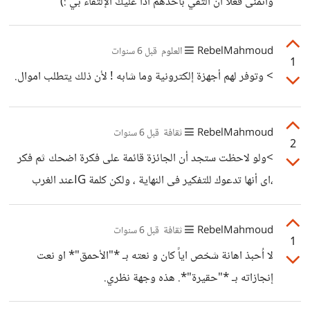
وأتمنى فعلاً أن ألتقي بأحدهم اذاً عليكَ الإلتقاء بي :)
RebelMahmoud
العلوم
قبل 6 سنوات
1
> وتوفر لهم أجهزة إلكترونية وما شابه ! لأن ذلك يتطلب اموال.
RebelMahmoud
ثقافة
قبل 6 سنوات
2
>ولو لاحظت ستجد أن الجائزة قائمة على فكرة اضحك ثم فكر
،اى أنها تدعوك للتفكير فى النهاية ، ولكن كلمة IGعند الغرب
للفكاهة ليس أكثر . نعم الغرب يصفون ذلك بالفكاهة، يمكنك ان
تقولي جائزة الإنجاز الاكثر فكاهة و ضحكاً مثلاً، و ليس نعت
RebelMahmoud
ثقافة
قبل 6 سنوات
1
اصحاب الإنجازات بالحمقى و نعت انجازاتهم بالحقيرة.
لا اُحبذ اهانة شخص اياً كان و نعته بـ *"الأحمق"* او نعت
إنجازاته بـ *"حقيرة"*. هذه وجهة نظري.