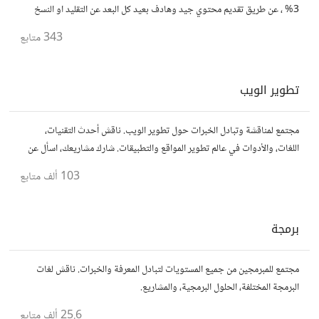
3% ، عن طريق تقديم محتوي جيد وهادف بعيد كل البعد عن التقليد او النسخ
واللصق من المواقع الاخري http://www.computer-beat.com
343
متابع
تطوير الويب
مجتمع لمناقشة وتبادل الخبرات حول تطوير الويب. ناقش أحدث التقنيات،
اللغات، والأدوات في عالم تطوير المواقع والتطبيقات. شارك مشاريعك، اسأل عن
نصائح، وتعاون مع مطورين محترفين وهواة.
103 ألف
متابع
برمجة
مجتمع للمبرمجين من جميع المستويات لتبادل المعرفة والخبرات. ناقش لغات
البرمجة المختلفة، الحلول البرمجية، والمشاريع.
25.6 ألف
متابع