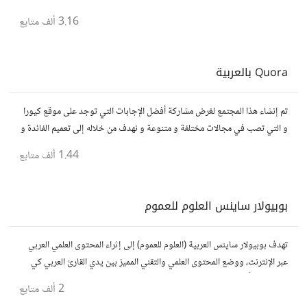
3.16 ألف
متابع
Quora بالعربية
تم إنشاء هذا المجتمع لغرض مشاركة أفضل الإجابات التي توجد على موقع كيورا
و التي تصب في مجالات مختلفة و متنوعة و نهدف من خلاله إلى تعميم الفائدة و
تسهيل الوصول للمعلومة بالعربية...
1.44 ألف
متابع
بوبيولار ساينس العلوم للعموم
تهدف بوبيولار ساينس العربية (العلوم للعموم) إلى إثراء المحتوى العلمي العربي
عبر الإنترنت، ووضع المحتوى العلمي والتقني المميز بين يدي القارئ العربي كي
يكون مطلعاً على أهم الإنجازات والتطبيقات المختلفة.
2 ألف
متابع