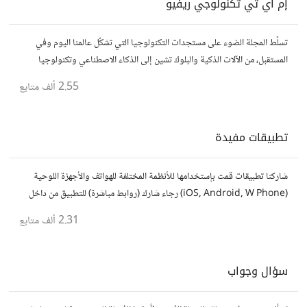
إم آي تي تكنولوجي ريفيو
تسلّط المجلة الضوء على مستجدات التكنولوجيا التي تشكّل عالمنا اليوم وفي
المستقبل، من الآلات الذكية والبلوك تشين إلى الذكاء الاصطناعي وتكنولوجيا
الأعمال وحتى عالم الفضاء. https://technologyreview.ae/
2.55 ألف
متابع
تطبيقات مفيدة
شاركنا تطبيقات قمت بإستخدامها للأنظمة المختلفة للهواتف والأجهزة اللوحية
(iOS, Android, W Phone) رجاء شارك (روابط مباشرة) للتطبيق من داخل
المتجر..إلا في حالة وجود عدة تطبيقات أو شرح مطول شاركها كموضوع
2.31 ألف
متابع
سؤال وجواب