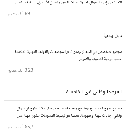
الاستثمار، إدارة الأموال، استراتيجيات النمو، وتحليل الأسواق. شارك نصائحك،
تجاربك، وأسئلتك، وتواصل مع محترفين ورجال أعمال آخرين.
69 ألف
متابع
دين ودنيا
مجتمع متخصص في الشعائر ومدى تاثر المجتمعات بالقواعد الدينية المختلفة
حسب نوعية الشعوب والأعراق
3.23 ألف
متابع
اشرحها وكأني في الخامسة
مجتمع لشرح المواضيع بوضوح وبطريقة بسيطة. هنا، يمكنك طرح أي سؤال
وتلقي إجابات سهلة ومفهومة. هدفنا هو تبسيط المعلومات لتكون سهلة على
الجميع، تمامًا كما لو كنت في الخامسة من عمرك.
66.7 ألف
متابع