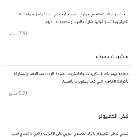
.عجائب وغرائب العالم من خوارق وامور خارجة عن العادة واجهزة وابتكارات
تكنولوجية تسبق أوانها..شارك مالديك واستمتع بما لديهم
726
متابع
سكربتات مفيدة
مجتمع مهتم بكتابة سكربتات جافاسكربت المفيدة، الهدف منه التعلم والمشاركة
بأكوادنا الخاصّة، التي قمنا بتطويرها بأنفسنا.
569
متابع
نبض الكمبيوتر
نسعي بنبض الكمبيوتر باثراء المحتوي العربي على الإنترنت والذي لا تتعدي نسبته