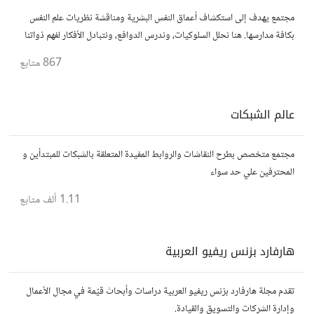
مجتمع يهدف إلى استكشاف أعماق النفس البشرية ومناقشة نظريات علم النفس
بكافة مدارسها. هنا نحلل السلوكيات، وندرس الدوافع، ونتبادل الأفكار لفهم ذواتنا
والآخرين بشكل أفضل. انضم إلينا في هذه الرحلة المعرفية!
867
متابع
عالم الشبكات
مجتمع متخصص بطرح النقاشات والروابط المفيدة المتعلقة بالشبكات للمبتدأين و
المحترفين علي حد سواء
1.11 ألف
متابع
هارفارد بزنس ريفيو العربية
تقدم مجلة هارفارد بزنس ريفيو العربية دراسات وأبحاث قيّمة في مجال الأعمال
وإدارة الشركات والتسويق والقيادة.