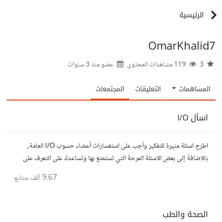
الرئيسية
OmarKhalid7
3
119 مشاهدات المحتوى
عضو منذ
3 سنوات
المساهمات
التعليقات
المجتمعات
اسأل I/O
اطرح اسئلة مثيرة للتفكير وأجب على استفسارات أعضاء حسوب I/O العامة,
بالاضافة إلى بعض الاسئلة المرحة التي تستمتع بها وتساعدك على التعرف على
افكار المتابعين. الفكرة مأخوذة من مجتمع AskReddit
9.67 ألف
متابع
الصحة والطب