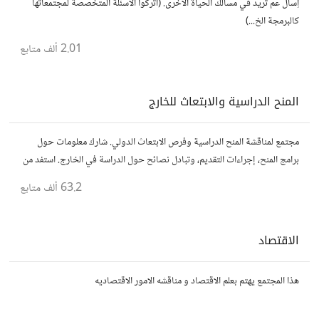
اِسأل عم تريد في مسالك الحياة الأخرى. (أتركوا الأسئلة المتخصصة لمجتمعاتها
كالبرمجة الخ...)
2.01 ألف
متابع
المنح الدراسية والابتعاث للخارج
مجتمع لمناقشة المنح الدراسية وفرص الابتعاث الدولي. شارك معلومات حول
برامج المنح، إجراءات التقديم، وتبادل نصائح حول الدراسة في الخارج. استفد من
تجارب الآخرين وشارك تجربتك.
63.2 ألف
متابع
الاقتصاد
هذا المجتمع يهتم بعلم الاقتصاد و مناقشه الامور الاقتصاديه