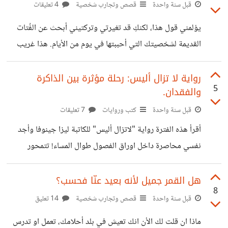
صغير؟ سؤالي هو: هل الأفضل عدم الحصول علي الشئ من
قبل سنة واحدة
قصص وتجارب شخصية
4 تعليقات
الأساس، أم وجوده معك لكن عدم الحصول علي المنافع المرجوة
يؤلمني قول هذا، لكنكِ قد تغيرتي وتركتيني أبحث عن الفُتات
منه؟ اي طرف سيكون الأقل ندمًا وجرحًا؟ ام سيندم الإنسان علي
القديمة لشخصيتك التي أحببتها في يوم من الأيام. هذا غريب
اي شئ بعيد عنه علي اية حال؟
جدًا؛ لأنكِ بجانبي طوال الوقت، وحديثنا مستمر بشكل ما، لكن
في لحظات شرودي أراكِ وانتِ تغرقين في بحر واسع بعيد عني
رواية لا تزال أليس: رحلة مؤثرة بين الذاكرة
5
والفقدان.
ولا أستطيع انقاذك. تختفي رويدًا رويدًا لكني أستطيع ان أنظر
لكِ، تبتعدين عني مسافات وبلاد طويلة لكنكِ بجانبي بشكل ما.
قبل سنة واحدة
كتب وروايات
7 تعليقات
اتألم حينما أتذكر صداقتنا القديمة، عندما كنتِ شخص مختلف
أقرأ هذه الفترة رواية "لاتزال أليس" للكاتبة ليزا جينوفا وأجد
وقريبة مني بروحكِ وعقلكِ، لكن الأن فقد انجرفتِ مع التيار
نفسي محاصرة داخل اوراق الفصول طوال المساء! تتمحور
الرواية حول موضوع لطالما سمعنا عنه وتعرض للكثير من
المعالجات وأصبح أكثر المواضيع شهرة لدي الجميع، وهو مرض
هل القمر جميل لأنه بعيد عنّا فحسب؟
8
"الألزهايمر" قد تجد هذا الموضوع معروف جدًا و تمت معالجته
قبل سنة واحدة
قصص وتجارب شخصية
14 تعليق
بالكثير من الطرق، كما اننا تعودنا علي وقع أسم هذا المرض علي
ماذا ان قلت لك الأن انك تعيش في بلد أحلامك، تعمل او تدرس
مسامعنا كثيرًا جدًا ليتم عمل رواية كاملة تتمحور حول فكرته. ألا