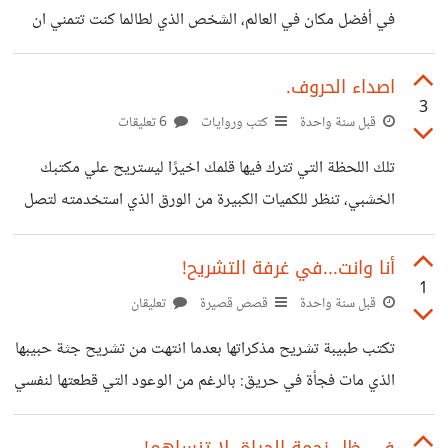
في أفضل مكان في العالم، الشخص الذي لطالما كنت تتمني ان
ان هذه الرواية تحصرك حول التقدم البطئ للمرض الشائع؛
ينظر لك، أصبح شريك حياتك، هل ستتمني في احد الأيام زيارة
تحكماته التي
البلد التي كنت تعيش فيها سابقًا؟ ام هل ستتمني حياة مليئة
اصداء الحروف.
3
بالكفاح في العمل او الدراسة بدلًا من حياتك الهادئة؟ هل ستتمني
قبل سنة واحدة
كتب وروايات
6 تعليقات
الليالي التي كنت تنام بها مرتاحًا لا تحمل همًا ان كان شريكك
تلك اللحظة التي تترك فيها قلمك اخيرًا ليستريح علي مكتبك
مازال يحبك ام يقضي ليالي أرقه في التفكير في كيفية تركك
الخشبي، تنظر للكميات الكبيرة من الورق الذي استخدمته لتصل
لأخر جملة في روايتك التي استغرقت سنة او سنتين، او أكثر
بكثير في التنفيذ! تتنفس الصعداء عندما تدرك انك انجزت عملًا
أنا وانت...في غرفة التشريح!
1
يمكن ان يحي ذكراك في حياتك او مماتك. عندما تقرأ عملك مرة
قبل سنة واحدة
قصص قصيرة
تعليقان
اخري، تشعر بالفخر وانت تري الشخصيات التي من صنع يدك
تكتب طبيبة تشريح مذكراتها بعدما انتهت من تشريح جثة حبيبها
تتألق في الورق الأبيض الشاغر وتصنع منه عالمًا جميلًا و مختلفًا.
الذي مات فجأة في حريق: بالرغم من الوعود التي قطعتها لنفسي
عندما تمر علي كل فصل، تتذكر حالتك
في طريقي الي غرفة التشريح؛ بأنني تخيلت بما يكي المظهر
البشع الذي انا علي وشك رؤيته. ألا انهم ما ان رفعوا الغطاء من