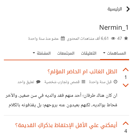
الرئيسية
Nermin_1
47
6.61 ألف مشاهدات المحتوى
عضو منذ
سنة واحدة
المساهمات
التعليقات
المجتمعات
المفضلة
الظل الغائب ام الحاضر المؤلم؟
1
قبل سنة واحدة
قصص وتجارب شخصية
تعليق واحد
ان كان هناك طرفان؛ أحد منهم فقد والديه في سن صغير، والأخر
مُحاط بوالديه، لكنهم بعيدون عنه بروحهم؛ بل يقذفونه بالكلام
السام ويؤرقونه بفكرة ان لا أحد بجانبه ليستطيع الإستناد عليه
دون توبيخ. في تلك الحالة أيهما الطرف الأكثر راحة ولو بفارق
أيمكني علي الأقل الإحتفاظ بذكراكِ القديمة؟
4