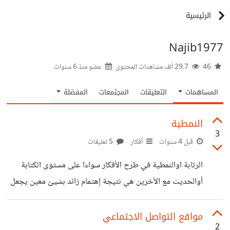
الرئيسية
Najib1977
46
29.7 ألف مشاهدات المحتوى
عضو منذ
6 سنوات
المساهمات
التعليقات
المجتمعات
المفضلة
النمطية
3
قبل 4 سنوات
أفكار
5 تعليقات
الرتابة اوالنمطية في طرح الأفكار سواءا على مستوى الكتابة
أوالحديث مع الأخرين هي نتيجة إهتمام زائد بشيئ معين يجعل
الشخص يتكلم فيه أكثر من الأمور الأخرى أو يتكلم فيه وحده
دون غيره لأننا كلما كنا مفرطين إلاهتمام بشيئ معين كلما كان
مواقع التواصل الاجتماعي
2