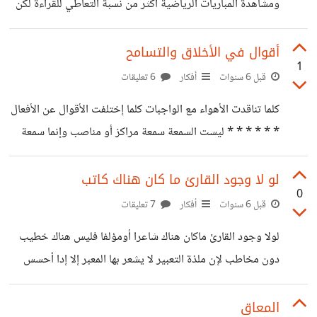
ومشاهدة المباريات الرياضية اكثر من نسبة التعاطي للقراءة لكن
يعد يعني الكثير بالنسبة إليه
حتى درجة إلاقبال على القراءة تتفاوت حسب نوعية القراءة
فمثلا الميول لقراءة الروايات والقصص أكثر من الميول لقراءة
أقوال في الأخلاق والتسامح
1
الكتب الثقافية وإلاقبال على قراءة الكتب الثقافية أكثر من
قبل 6 سنوات
أفكار
6 تعليقات
إلاقبال على المواضيع الفكرية والفلسفية حيث أن يوجد ثلاثة
كلما تناقدت الأهواء مع الواجبات كلما إختلفت الأقوال عن الأفعال
فئات من الناس كل فئة منهم لها ذوقها وميولها الأولى تميل إلى
* * * * * * ليست السمعة سمعة مراكز أو مناصب وإنما سمعة
الموسيقى والرياضة وهي التي تشكل الأكثرية ثم تأتي بعدها
أخلاق عالية تكسبك إحترام حقيقي من قبل الجميع * * * * * *
الثانية التي هي أقل
خداع الناس يحتاج فقط إلى ضمائر ميتة وأخلاق منعدمة
لو لا وجود القارئ ما كان هناك كاتب
0
وسيكون هو أسهل شيئ يتعلمه إلانسان ويمارسه * * * * * *
قبل 6 سنوات
أفكار
7 تعليقات
الفشل فيما لا يحقق إلا عن الطرق الغير مشروعة دليل على الخلق
لولا وجود القارئ ماكان هناك شاعرا أومؤلفا فليس هناك خطيب
والنزاهة * * * * * * لو
دون مخاطب لإن ملذة التعبير لا يشعر بها المعبر إلا إدا أحسس
رفيقه بملذة كلامه وأظهر له إعجابه بما سمع منه فليس هناك من
يكتب لنفسه لأن كل منا يعرف ما يوجد بداخله كل المعرفة
المعاق