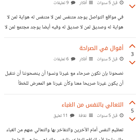
ذلك الشيئ طاغيا في مواضيع حديثنا وللأشارة فالنمطية لا يسلم
قبل 5 سنوات
أفكار
9 تعليقات
منها أحد حيث في حديث كل فرد منا قدرا معين منها لأن لكل منا
في مواقع التواصل يوجد متنفس لمن لا متنفس له هواية لمن لا
شيئ ما مفضل لذيه يريد أن يعبر عن شعوره الجميل تجاهه أو
هواية له وصديق لمن لا صديق له وفيه أيضا يوجد مجتمع لمن لا
أرائه فيه او
مجتمع له حيث فيه تجد من يفهمك ويحس بمعناتك وهمومك
مهما كنت مختلف عن المحيطين بك في تفكيرك وتوجهك أو في
أقوال في الصراحة
3
مشاعرك لذلك كلما كنت مختلف في شخصيتك وتوجهك أكثر عن
قبل 5 سنوات
أفكار
6 تعليقات
المحيطين بك كلما كنت أكثر رغبة في الكتابة عبر مواقع التواصل
نصحونا بإن نكون صرحاء مع غيرنا ونسوا أن ينصحوننا أن نتقبل
إلاجتماعي لأن إختلافك يجعل أفكارك ومشاعرك غريبة عن
أن يكون غيرنا صريحا معنا وكأن غيرنا هو المعرض للخطأ
المحيطين بك على ارض الواقع
والعيب ونحن في مأمن تام منه * * * * * * مهما كانت
صراحتك معادية لعواطفي فإن عقلي مضطر أن يقبلها منك ما
التعالي بالنفس من الغباء
5
دامت حقيقة لكنه ليس مجبر أن يسمح لك بها عندما تمزجها
قبل 5 سنوات
ثقافة
11 تعليق
بالكدب لتضخيم عيوبي لأن عقلي مع الحق الحقيقة وليس معي
تعظيم النفس أمام الأخرين والتفاخر بها والتعالي عنهم من الغباء
أو معك * * * * * * قالوا ما أجمل الصراحة وما أسوأ النفاق