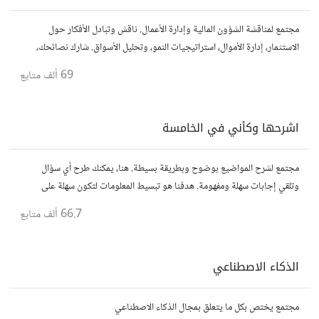
مجتمع لمناقشة الشؤون المالية وإدارة الأعمال. ناقش وتبادل الأفكار حول
الاستثمار، إدارة الأموال، استراتيجيات النمو، وتحليل الأسواق. شارك نصائحك،
تجاربك، وأسئلتك، وتواصل مع محترفين ورجال أعمال آخرين.
69 ألف
متابع
اشرحها وكأني في الخامسة
مجتمع لشرح المواضيع بوضوح وبطريقة بسيطة. هنا، يمكنك طرح أي سؤال
وتلقي إجابات سهلة ومفهومة. هدفنا هو تبسيط المعلومات لتكون سهلة على
الجميع، تمامًا كما لو كنت في الخامسة من عمرك.
66.7 ألف
متابع
الذكاء الاصطناعي
مجتمع يختص بكل ما يتعلق بمجال الذكاء الاصطناعي