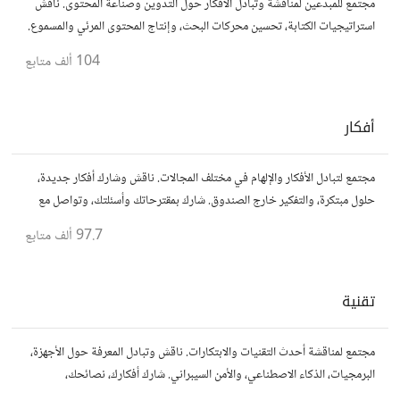
مجتمع للمبدعين لمناقشة وتبادل الأفكار حول التدوين وصناعة المحتوى. ناقش
استراتيجيات الكتابة، تحسين محركات البحث، وإنتاج المحتوى المرئي والمسموع.
شارك أفكارك وأسئلتك، وتواصل مع كتّاب ومبدعين آخرين.
104 ألف
متابع
أفكار
مجتمع لتبادل الأفكار والإلهام في مختلف المجالات. ناقش وشارك أفكار جديدة،
حلول مبتكرة، والتفكير خارج الصندوق. شارك بمقترحاتك وأسئلتك، وتواصل مع
مفكرين آخرين.
97.7 ألف
متابع
تقنية
مجتمع لمناقشة أحدث التقنيات والابتكارات. ناقش وتبادل المعرفة حول الأجهزة،
البرمجيات، الذكاء الاصطناعي، والأمن السيبراني. شارك أفكارك، نصائحك،
وأسئلتك، وتواصل مع محبي التقنية والمتخصصين.