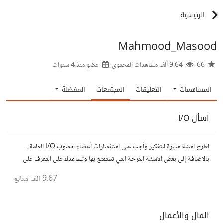
الرئيسية
Mahmood_Masood
66
9.64 ألف مشاهدات المحتوى
عضو منذ
4 سنوات
المساهمات
التعليقات
المجتمعات
المفضلة
اسأل I/O
اطرح اسئلة مثيرة للتفكير وأجب على استفسارات أعضاء حسوب I/O العامة,
بالاضافة إلى بعض الاسئلة المرحة التي تستمتع بها وتساعدك على التعرف على
افكار المتابعين. الفكرة مأخوذة من مجتمع AskReddit
9.67 ألف
متابع
المال والأعمال