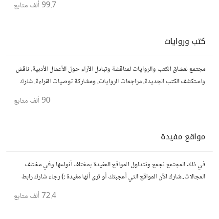
99.7 ألف
متابع
كتب وروايات
مجتمع لعشاق الكتب والروايات لمناقشة وتبادل الآراء حول الأعمال الأدبية. ناقش
واستكشف الكتب الجديدة، مراجعات الروايات، ومشاركة توصيات القراءة. شارك
أفكارك، نصائحك، وأسئلتك، وتواصل مع قراء آخرين.
90 ألف
متابع
مواقع مفيدة
في ذلك المجتمع نجمع ونتداول المواقع المفيدة بمختلف أنواعها وفي مختلف
المجالات..شارك الآن المواقع التي أعجبتك أو ترى أنها مفيدة :) رجاء شارك رابط
مباشر للموقع..المجتمع خاص بالمواقع فقط
72.4 ألف
متابع