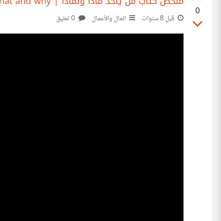
‫ملخص كتاب من يأخذ ماذا ولماذا | Who gets what and why
0
0 تعليق
المال والأعمال
قبل 8 سنوات