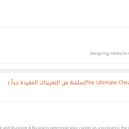
Designing media to r
The Ultimate Cheat Sheet t
“The Ultimate C