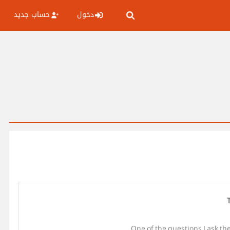
حساب جديد
دخول
One of the questions I ask th