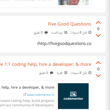
Five Good Questions
0
0 تعليق
بودكاست
قبل 8 سنوات
http://fivegoodquestions.co/
e 1:1 coding help, hire a developer, & more
0
0 تعليق
تقنية
قبل 8 سنوات
 help, hire a developer, & more
www.codementor.io
programming tutorials from our community of developers.