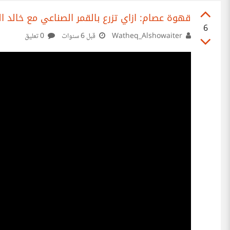
قهوة عصام: ازاي تزرع بالقمر الصناعي مع خالد الشمعة 
6
Watheq_Alshowaiter
قبل 6 سنوات
0 تعليق