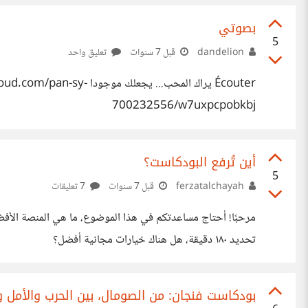
بصوتي
5
dandelion
قبل 7 سنوات
تعليق واحد
Écouter يراك المحب... يج
700232556/w7uxpcpobkbj
أين تُرفع البودكاست؟
5
ferzatalchayah
قبل 7 سنوات
7 تعليقات
مرحبًا! أحتاج مساعدتكم في هذا الموضوع، ما هي المنصة الأفضل
تحديد ١٨٠ دقيقة، هل هناك خيارات مجانية أفضل؟
‫بودكاست فنجان: من الصومال، بين الحرب والأمل 