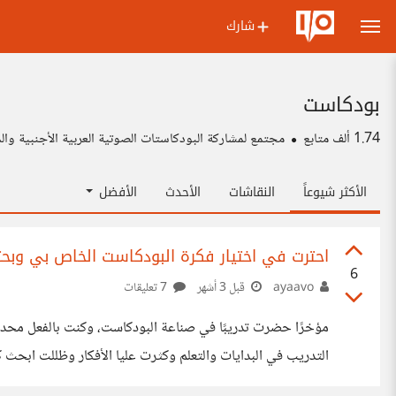
شارك
بودكاست
1.74 ألف
متابع
مجتمع لمشاركة البودكاستات الصوتية العربية الأجنبية وال
الأكثر شيوعاً
النقاشات
الأحدث
الأفضل
احترت في اختيار فكرة البودكاست الخاص بي وبحث
6
ayaavo
قبل 3 أشهر
7 تعليقات
مؤخرًا حضرت تدريبًا في صناعة البودكاست، وكنت بالفعل محددة 
التدريب في البدايات والتعلم وكثرت عليا الأفكار وظللت ابحث كث
الذي يجب أن يكون لا مثيل له إلى المواضيع وطريقة التسويق، و