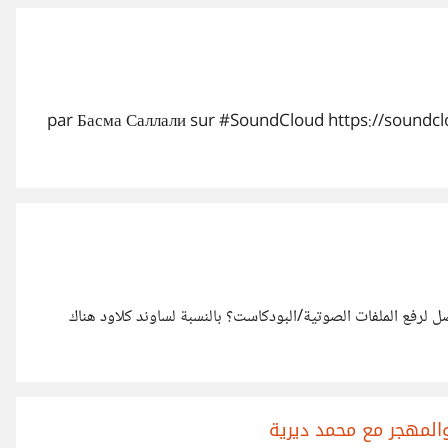
علك موجودا par Басма Саллали sur #SoundCloud https://soundcloud.com/pan-sy-
 لرفع الملفات الصوتية/البودكاست؟ بالنسبة لساوند كلاود هناك
والمهجر مع محمد ديرية