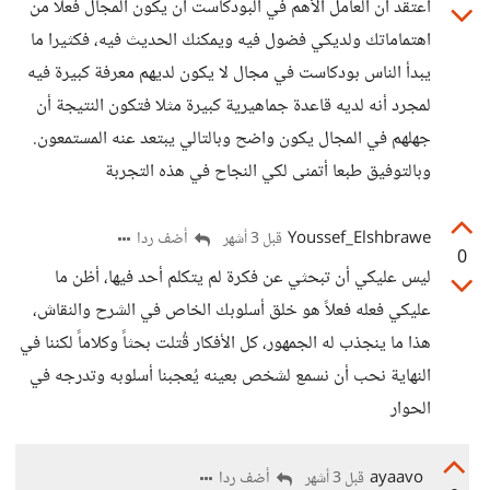
أعتقد أن العامل الأهم في البودكاست أن يكون المجال فعلا من
اهتماماتك ولديكي فضول فيه ويمكنك الحديث فيه، فكثيرا ما
يبدأ الناس بودكاست في مجال لا يكون لديهم معرفة كبيرة فيه
لمجرد أنه لديه قاعدة جماهيرية كبيرة مثلا فتكون النتيجة أن
جهلهم في المجال يكون واضح وبالتالي يبتعد عنه المستمعون.
وبالتوفيق طبعا أتمنى لكي النجاح في هذه التجربة
Youssef_Elshbrawe
أضف ردا
قبل 3 أشهر
0
ليس عليكي أن تبحثي عن فكرة لم يتكلم أحد فيها، أظن ما
عليكي فعله فعلاً هو خلق أسلوبك الخاص في الشرح والنقاش،
هذا ما ينجذب له الجمهور، كل الأفكار قُتلت بحثاً وكلاماً لكننا في
النهاية نحب أن نسمع لشخص بعينه يُعجبنا أسلوبه وتدرجه في
الحوار
ayaavo
أضف ردا
قبل 3 أشهر