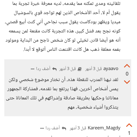
تلقائيته ومدى تمكنه مما يقدمه، لديه معرفة خبرة تجربة بما
يقول أم لا، أحد الأشخاص الذين لهم تواجد قوي بالسوشيال
ميديا ويظهر بودكاست يقول سبب نجاحي أني كنت أبيع قصتي،
كونه نجح بعد فشل كبير، هذه التجربة كانت مقنعة لمن يسمعه
أنه هو أيضا قادر، تخيلي لو كان شخص ناجح من البداية ومولود
بفمه معلقة ذهب هل كانت اقتنعت الناس أتوقع لا أبدا.
ayaavo
أضف ردا
قبل 3 أشهر
قبل 3 أشهر
0
لقد نبهنا المدرب للنقطة هذه، أن نختار موضوع شخصي ولكن
يمس أشخاص آخرين، فهذا يرتفع بما نقدمه، فمشاركة الجمهور
معاناتنا وحكيها بطريقة صادقة وإشراكهم في تلك المعاناة حتى
يتذكروا أشياء شخصية، مهم
Kareem_Magdy
أضف ردا
قبل 3 أشهر
1