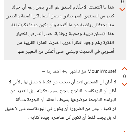
0
هذا ما اكتشفته لاحقًا، والصدق هو الذي يصل رغم أن حولنا
كثير من المحتوى الغير صادق ويصل أيضا، لكن القيمة والصدق
معا يجعلاني راضية عن ما أقدمه وأن يكون مثلما ذكرت لغة
هذا الإنسان قريبة ومحببة وجاذبة، حتى أنني في اختيار
الفكرة رغم وجود أفكار أخرى، اخترت الفكرة القريبة من
أسلوبي في الحديث وبيئتي حتى أتمكن من التعبير عنها
MounirYousef
أضف ردا
قبل 3 أشهر
0
لا أظن أن الشخص لابد أن يبحث عن فكرة لا مثيل لها ، لأني لا
أظن أن البودكاست الناجح ينجح بسبب فكرته ، بل العديد من
البرامج الناجحة موضوعها بسيط ، أعتقد أن الجودة مسألة
تراكمية ، ليس من الضرورة أن يكون في البودكاست شئ لا مثيل
له بل يجب فقط أن تكون كل عناصره جيدة كفاية .