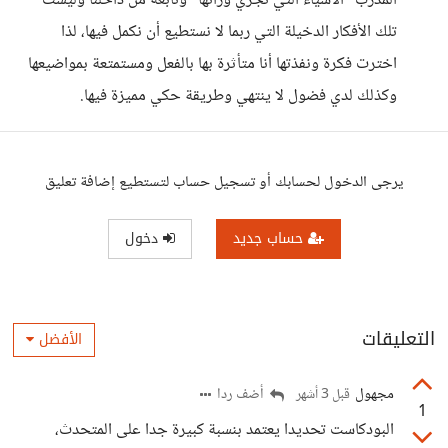
المدرب "الأشياء التي نجري ورائها" ونابعة من داخلنا وليست
تلك الأفكار الدخيلة التي ربما لا نستطيع أن نكمل فيها، لذا
اخترت فكرة ونفذتها أنا متأثرة بها بالفعل ومستمتعة بمواضيعها
وكذلك لدي فضول لا ينتهي وطريقة حكي مميزة فيها.
يرجى الدخول لحسابك أو تسجيل حساب لتستطيع إضافة تعليق
حساب جديد
دخول
التعليقات
الأفضل
مجهول
أضف ردا
قبل 3 أشهر
1
البودكاست تحديدا يعتمد بنسبة كبيرة جدا على المتحدث،