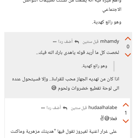
واهم ميزة فيه انه يمنعك من تشتت تطبيقات التواصل
الاجتماعي
وهو رائع كهدية.
mhamdy
أضف ردا
قبل سنتين
0
لخصت كل ما أريد قوله ياهدى بارك الله فيك..
وهو رائع كهدية.
اذا كان من تهديه الجهاز محب للقراءة.. وإلا فسيتحول عنده
الى لوحة تقطيع خضروات ولحوم 😅
hudaalhalabe
أضف ردا
قبل سنتين
1
فعلا😅✌️
على غرار اغنية لفيروز تقول فيها "هديتك مزهرية وماكنت