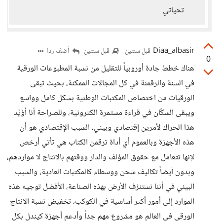
تحياتي
Diaa_albasir
أضف ردا
قبل سنتين
قبل سنتين
0
هناك خطط جادة أوروبياً للتقليل من نسبة المطبوعات الورقية
في السنة والرقمنة في كل المجالات الممكنة، بحيث تبقى
الورقيات من اختصاص المكتبات الوطنية بشكل كامل وواسع
ويبقى السكّان في قراءة مستمرة الكترونية، وللصراحة أنا أؤيّد
هذا الحراك لأمرين إقتصادي وبيئي، السبب الإقتصادي هو أن
هذه الأجهزة وبالعموم أي أداة ترقمن الكتاب هي تأتي أرخص
لإنها تتعامل مع حقوق المؤلف والدار ووقتهم بالانتاج لا مواردهم،
وبدون أيضاً تكاليف شحن ووسطاء كالمكتبات العادية، والسبب
البيئي في أننا نستنزف الأرض بهذه الصناعة، الأفضل توجيه هذه
الموارد إلى أمور أكثر أساسية في الكوكب، تخفيض نسبة الانتاج
الورقي في العالم هو مشروع مهم جداً وأدعم أجهزة كيندل بكل