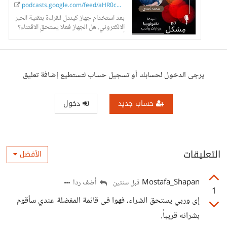
podcasts.google.com/feed/aHR0cHM6Ly9...
بعد استخدام جهاز كيندل للقراءة بتقنية الحبر
الالكتروني. هل الجهاز فعلا يستحق الاقتناء؟
أم من الأفضل شراء الكتب الورقية أو اقتناء
أجهزة قراءة الكترونية أخرى؟...
يرجى الدخول لحسابك أو تسجيل حساب لتستطيع إضافة تعليق
حساب جديد
دخول
التعليقات
الأفضل
Mostafa_Shapan
أضف ردا
قبل سنتين
1
إى وربي يستحق الشراء، فهوا فى قائمة المفضلة عندي سأقوم
بشرائه قريباً.