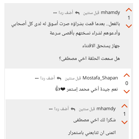
mhamdy
أضف ردا
قبل سنتين
1
بالفعل.. بعدما قمت بشراؤه صرت أسوق له لدى كل أصحابي
وأدعوهم لشراء نسختهم بأقصى سرعة
جهاز يستحق الاقتناء
هل سمعت الحلقة اخي مصطفى؟
Mostafa_Shapan
أضف ردا
قبل سنتين
0
نعم جيدة أخي محمد إستمر ❤️👍
mhamdy
أضف ردا
قبل سنتين
1
شكرا لك اخي مصطفى
اتمنى ان تتابعني باستمرار