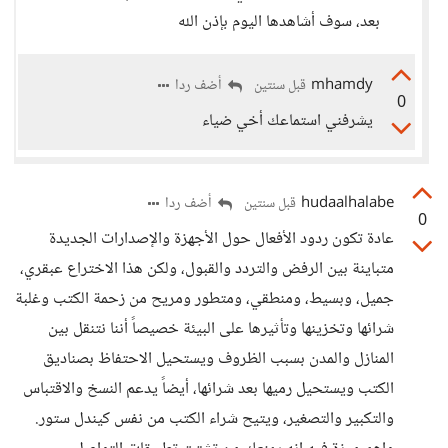
بعد، سوف أشاهدها اليوم بإذن الله
mhamdy
أضف ردا
قبل سنتين
0
يشرفني استماعك أخي ضياء
hudaalhalabe
أضف ردا
قبل سنتين
0
عادة تكون ردود الأفعال حول الأجهزة والإصدارات الجديدة
متباينة بين الرفض والتردد والقبول، ولكن هذا الاختراع عبقري،
جميل، وبسيط، ومنطقي، ومتطور ومريح من زحمة الكتب وغلبة
شرائها وتخزينها وتأثيرها على البيئة خصيصاً أننا نتنقل بين
المنازل والمدن بسبب الظروف ويستحيل الاحتفاظ بصناديق
الكتب ويستحيل رميها بعد شرائها، أيضاً يدعم النسخ والاقتباس
والتكبير والتصغير، ويتيح شراء الكتب من نفس كيندل ستور.