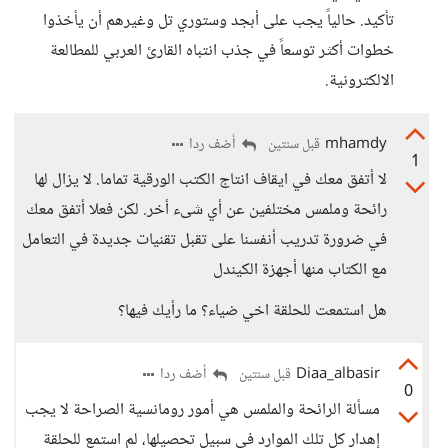
تأكيد. حالياً يجب على أبجد وستوري تل وغيرهم أن يأخذوا
خطوات أكثر توسعاً في جذب انتباه القارئ العربي للمطالعة
الالكترونية.
mhamdy
أضف ردا
قبل سنتين
1
لا أتفق معك في ايقاف انتاج الكتب الورقية تماما. لا يزال لها
رائحة وملمس مختلفين عن أي شىء أخر. لكن فعلا أتفق معك
في ضرورة تدريب أنفسنا على تقبل تقنيات جديدة في التعامل
مع الكتاب منها أجهزة الكيندل
هل استمعت للحلقة اخي ضياء؟ ما رأيك فيها؟
Diaa_albasir
أضف ردا
قبل سنتين
0
مسألة الرائحة والملمس هي أمور رومانسية الصراحة لا يجب
إهدار كل تلك الموارد في سبيل تحصيلها، لم استمع للحلقة