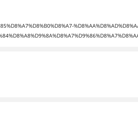
4%D9%85%D8%A7%D8%B0%D8%A7-%D8%AA%D8%AD%D8
%84%D8%A8%D9%8A%D8%A7%D9%86%D8%A7%D8%AA