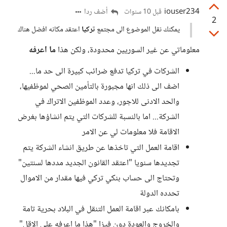
iouser234
أضف ردا
قبل 10 سنوات
2
يمكنك نقل الموضوع الى مجتمع
تركيا
اعتقد مكانه افضل هناك
معلوماتي عن غير السوريين محدودة، ولكن هذا
ما اعرفه
الشركات في تركيا تدفع ضرائب كبيرة الى حد ما...
اضف الى ذلك انها مجبورة بالتأمين الصحي لموظفيها،
والحد الادنى للاجور، وعدد الموظفين الاتراك في
الشركة... اما بالنسبة للشركات التي يتم انشاؤها بغرض
الاقامة فلا معلومات لي عن الامر
اقامة العمل التي تاخذها عن طريق انشاء الشركة يتم
تجديدها سنويا "اعتقد القانون الجديد مددها لسنتين"
وتحتاج الى حساب بنكي تركي فيها مقدار من الاموال
تحدده الدولة
بامكانك عبر اقامة العمل التنقل في البلاد بحرية تامة
والخروج والعودة دون فيزا "هذا ما اعرفه على الاقل"