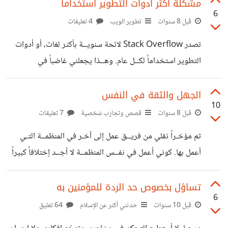
مشكلة أكثر أدوات التطوير استخداماً
6
قبل 8 سنوات
تطوير الويب
4 تعليقات
تصدر Stack Overflow لائحة سنويــة بأكثر لغات، أو أدوات
التطوير استخداماً لكــل عام. وهــذا يجعلني غاضباً في
الحقيقـــة. في بيــئة عملي قرر مدير المشروع استخدام
MongoDB لأنها الأكثـــر شهرة حاليــاً و Trending في مجال
الجهل والثقة في النفس
10
تقنيــة المعلومات ويعتقــد مدير المشروع أن الـ NOSql هي
قبل 8 سنوات
قصص وتجارب شخصية
7 تعليقات
المستقبل! لســت جديداً على هذا المجال. ولســـت جاهلاً في
تم مؤخـراً نقلي من فريــق عمل إلى آخـر في المنظمــة التـي
التعامل مع تلك التقنيـــات، ولكن لــدي قناعة مختلفة مع مدير
أعمل بها. كوني أعمل في نفــس المنظمــة لا أجــد إختلافاً كبيراً
مشروعي حيـــث NoSQL لهــا استخدامــات أخرى مفيـــدة
في بيئـــة العمل وهـذا عامل إيجابــي. ففي كل أسبـــوع نجتمــع
غيـــر تلك الاستخدامات التي يتــطلبها مشروعنا. وسبب لنــا ذلك
ونستعــرض تنفيذنــا للمهــام، وننتقــدها جميعــاً ويصبــح على
تساؤل بخصوص حد الردة للمؤمنين به
مشاكــل كثيرة
6
كل شخــص تحسيـــن مهمـّـاته بناء على الإنتقادات بالإضافــة إلى
قبل 10 سنوات
حدثني أكثر عن الإسلام
64 تعليق
المهمــات الجديدة وهكـذا. أعتدت أن أعمل مع الفريــق القــديم