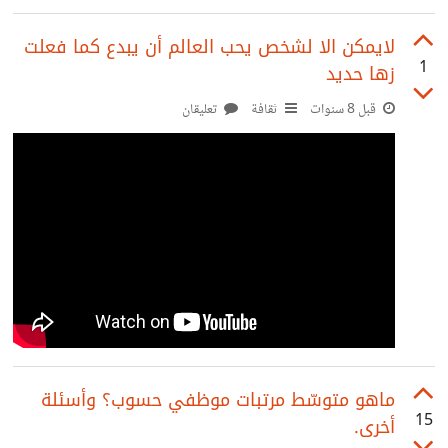
هي مزعجــة؟ وهل تكون قويـــّة جداً، أو تختفــي؟ أخبــرنا عن
لايمكن الا لشخص يحب العالم أن يبدع كما فعلت
1
زها حديد
قبل 8 سنوات
ثقافة
تعليقان
ماهو متوسّط مرتبات موظفي حسوب؟ وأسئلة
15
أخرى.