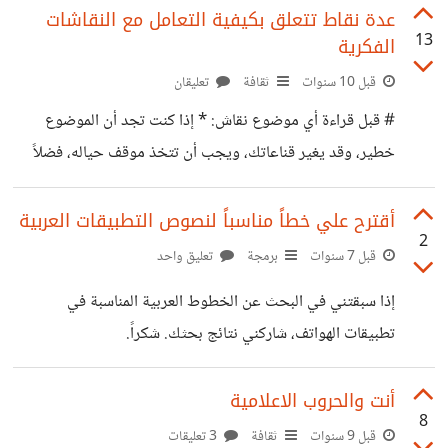
عليه في هذا الموضوع. وهو من أين تكون أخلاقاً للملحد أو الغير
عدة نقاط تتعلق بكيفية التعامل مع النقاشات
13
الفكرية
مؤمن بوجود الله؟ يعتقد بعض المؤمنين أن الأخلاق مصدرها
الإيمان، فلولا الإيمان لم تكن هناك أخلاق ولا تطوّر بشري فكري
قبل 10 سنوات
ثقافة
تعليقان
حيث أني أرى ذلك غير صحيح. يتوارد علي السؤال كيف عرف أن
# قبل قراءة أي موضوع نقاش: * إذا كنت تجد أن الموضوع
هذا خلق حميد والآخر لا
خطير، وقد يغير قناعاتك، ويجب أن تتخذ موقف حياله، فضلاً
من أن تضع تعليقاً خارج عن إطار الموضوع، أن تكتفي بالتقييم
سلباً وتترك الموضوع. * مواضيع النقاش ليست للمصارعة الثقافية
أقترح علي خطاً مناسباً لنصوص التطبيقات العربية
2
أو اللغوية. * لا داعي أبداً للتصغير، الشتم، الإتهام، الكراهية أو
قبل 7 سنوات
برمجة
تعليق واحد
الاستفزاز في التعليقات. # قبل أن تضع تعليقاً: ١- *أقراء
إذا سبقتني في البحث عن الخطوط العربية المناسبة في
الموضوع جيداً وحاول استيعابه* غالباً تحتوي مواضيع النقاشات
تطبيقات الهواتف، شاركني نتائج بحثك. شكراً.
على أسئلة. قد لا تكون لتلك الأسئلة إجابات تستطيع
أنت والحروب الاعلامية
8
قبل 9 سنوات
ثقافة
3 تعليقات