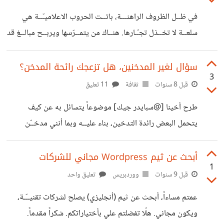
في ظــل الظروف الراهنـــة، باتــت الحروب الاعلاميـّــة هي
سلعــة لا تخــذل تجـّـارها. هنــاك من يتمــرّسها ويربــح مبالــغ قد
لا تخطر على بالــك. فــي هذا المجــال، الكبيــر يدعم الصغيـــر،
ويــدعم المتقــدم فيه المبــتدئ وتربطهـــم مصالح مشتــركة،
سؤال لغير المدخنين، هل تزعجك رائحة المدخن؟
3
حيث كان الصغيــر بالأمس، كبيــراً اليــوم تحديـداً في هذا
قبل 8 سنوات
ثقافة
11 تعليق
المجـــال. هنــاك منافسيـــن لكل الشركــات، والمنتجــدات، هنــاك
طرح أخينا [@سبايدر جيك]‍ موضوعاً يتسائل به عن كيف
أعــداء لكل الـــدول، هنــاك حقــد بين الأشخــاص. الكــل له
يتحمل البعض رائدة التدخين، بناء عليــه وبما أنني مدخــّن
مصلــحة في التــأثيــر سلبــاً على طــرف آخــر. فالقــوّة
للأسف، لدي أيضاً تساؤل أتمنى موجـّـه لغير المدخنين أرجوا
الناعمــة، لم تعــد ناعمــة، بل هــي الأقــوى في ســقوط إقتصاد
الإجابة عليه بصراحة. أتفهـــم إنزعاج الغير مدخنيـــن من
أبحث عن ثيم Wordpress مجاني للشركات
الدول، وهزيمــة
1
المدخنيـــن أثناء التدخيـــن. وأعرف أيضــاً أن للسجائر رائحــة
قبل 9 سنوات
ووردبريس
تعليق واحد
في الملابــس. لكن لا يستطيع المدخــّـن تمييز هذه الرائحـــة
عمتم مساءاً، أبحث عن ثيم (أنجليزي) يصلح لشركات تقنيــّـة،
كونها المادة التي يتعاطاها بشكــل مستمــر. هنــا أتمنى الإجابــة
ويكون مجاني. هلّا تفضلتم علي بأختياراتكم. شكراً مقدماً.
بصراحة. تلك الرائحة التي من ملابــس المدخــن، إلى أي مدى