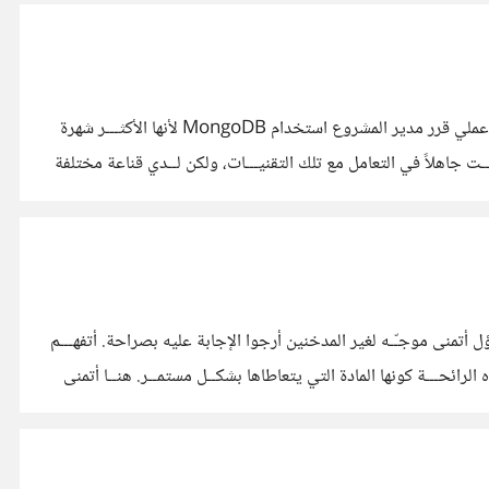
تصدر Stack Overflow لائحة سنويــة بأكثر لغات، أو أدوات التطوير استخداماً لكــل عام. وهــذا يجعلني غاضباً في الحقيقـــة. في بيــئة عملي قرر مدير المشروع استخدام MongoDB لأنها الأكثـــر شهرة
 المستقبل! لســت جديداً على هذا المجال. ولســـت جاهلاً في التعامل مع تلك التقنيـــات، ولكن لــدي قناعة مختلفة
أتمنى موجـّـه لغير المدخنين أرجوا الإجابة عليه بصراحة. أتفهـــم
الرائحـــة كونها المادة التي يتعاطاها بشكــل مستمــر. هنــا أتمنى