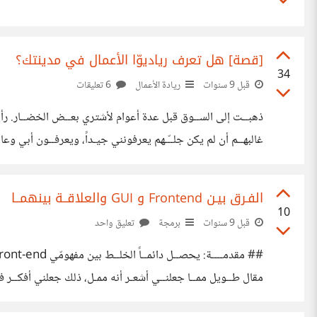
[قصة] هل تعرف رياديوّا الأعمال في مدينتك؟
34
قبل 9 سنوات
ريادة الأعمال
6 تعليقات
ذهبــت إلى الســوق قبل عدة أعوام لأشتري بعــض الخضــار. رأيـ
غالبهــم أن لم يكن جلــّـهم يعرفونني جيـداً، ويعرفــون أبي وعائلت
كذلــك بائع الأزهـار والشتائـل، والبقــّـال. لماذا لا يتطــوّر؟ ي
الفـرق بيـن Frontend و GUI والعلاقــة بينهمــا
10
قبل 9 سنوات
برمجة
تعليق واحد
مقال طــويل ممــا جعلنــي أشعـر أنه ممـل، ذلك جعلني أفكــر في وض