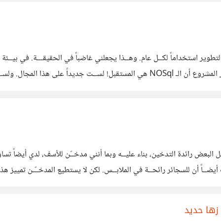
حاليــاً و Trending في مجال تقنيــة المعلومات ويعتقــد مدير المشروع أن الـ NOSql هي
عض رائدة التدخين، بناء عليــه وبما أنني مدخــّن للأسف، لدي أيضاً تساؤل 
يضــاً أن للسجائر رائحــة في الملابــس. لكن لا يستطيع المدخــّـن تمييز هذه 
أي مدى هي مزعجــة؟ وهل تكون قويـــّة جداً، أو تختفــي؟ أخبــرنا عن
زها حديد