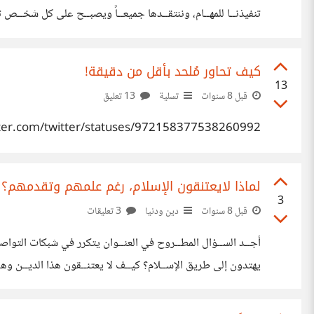
تنفيذنــا للمهــام، وننتقــدها جميعــاً ويصبــح على كل شخــص ت
والإنتقــاد المستديــم وإعتدنــا كذلك بأن كل عمــلاً نسلمــة يجب
كيف تحاور مُلحد بأقل من دقيقة!
13
قبل 8 سنوات
تسلية
13 تعليق
itter.com/twitter/statuses/972158377538260992
لماذا لايعتنقون الإسلام، رغم علمهم وتقدمهم؟
3
قبل 8 سنوات
دين ودنيا
3 تعليقات
أجــد الســؤال المطــروح في العنــوان يتكرر في شبكات التواصــل
يهتدون إلى طريق الإســلام؟ كيــف لا يعتنــقون هذا الديــن وهـ
يهتدون إلــى الإســلام؟ اليابـــان من الدول التي تشتهــر بجودة ص