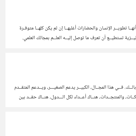
نهــا تطويــر الإنسان والحضارات أغلبهــا إن لم يكن كلهــا متوفـرة
جليــزية تستطيــع أن تعرف ما توصل إليــه العلــم بمجالك العلمي.
لــك. فــي هذا المجــال، الكبيــر يدعم الصغيـــر، ويــدعم المتقــدم
ـات، والمنتجــدات، هنــاك أعــداء لكل الـــدول، هنــاك حقــد بين
اد الدول، وهزيمــة