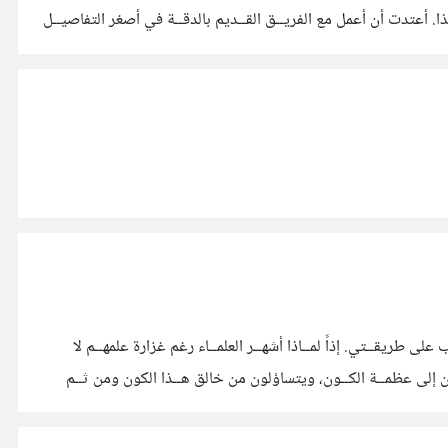
ـذا. أعتدت أن أعمل مع الفريــق القــديم بالدقــة في أصغر التفاصيــل
ى طريقــتي. إذاً لمــاذا أشهــر العلمــاء رغم غزارة علمهــم لا
ون إلى عظمــة الكــون، ويتساؤلون من خالق هــذا الكون ومن ثــم
لك، رغــم كثــرة عدد سكـّـانها