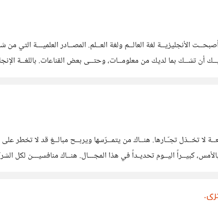
بحــت الأنجليزيــة لغة العالــم ولغة العــلم. المصــادر العلميـــة التي من شأ
، عليــك أن تشــك بما لديك من معلومــات، وحتــى بعض القناعات. باللغــة الإن
ع أن تصبــح عالماً. اللغــة الإنجليزيــة ليست بالآداة السحريــة، ولكنــّها
 لا تخــذل تجـّـارها. هنــاك من يتمــرّسها ويربــح مبالــغ قد لا تخطر على با
س، كبيــراً اليــوم تحديـداً في هذا المجـــال. هنــاك منافسيـــن لكل الشركـ
خــر. فالقــوّة الناعمــة، لم تعــد ناعمــة، بل هــي الأقــوى في ســقوط إقتص
رى.