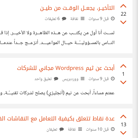
البشــر
التأخيــر، يجعــل الوقــت من طيــن
22
قبل 9 سنوات
ثقافة
6 تعليقات
لســت أنا أول من يكتــب عن هــذه الظاهــرة ولا الأخيــر. إذا 
النــاس بالمسـؤوليــّــة حيــال المواعيـــد. أنزعــج جــداً عندمــ
المهــتم بالألعــاب الأكترونيـــة عندمــا يشـــاهد شاشــة Loading الــذي لا يعــرف متــى تنتهــي. بــل وأكثــر. عــلى الأقــل ذلك اللاعــب يتعــامل مع
أبحث عن ثيم Wordpress مجاني للشركات
1
قبل 9 سنوات
ووردبريس
تعليق واحد
عمتم مساءاً، أبحث عن ثيم (أنجليزي) يصلح لشركات تقنيــّـة، وي
عدة نقاط تتعلق بكيفية التعامل مع النقاشات الف
13
قبل 10 سنوات
ثقافة
تعليقان