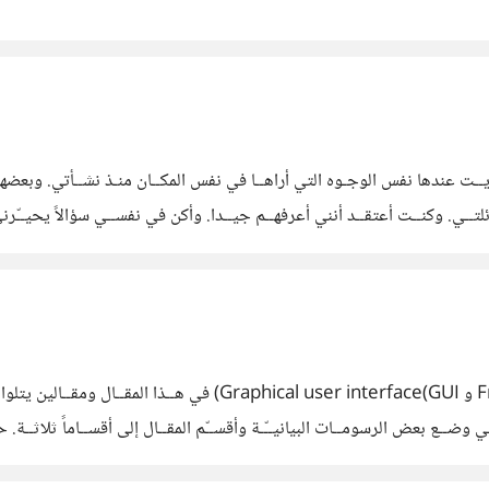
ـت عندها نفس الوجـوه التي أراهــا في نفس المكــان منـذ نشــأتي. وبعضهــم
ــي. وكنــت أعتقــد أنني أعرفهــم جيــدا. وأكن في نفســي سؤالاً يحيــّرني دائ
توسـّـع؟ لمــاذا يرضــى أن يكون كـذلك سنوات مديــدة. ما هــذا الروتيــن المتعـ
## مقدمــــة: يحصــل دائمــاً الخلــط بين مفهومّي Front-end و GUI
ــع بعض الرسومــات البيانيــّـة وأقســّم المقــال إلى أقســاماً ثلاثــة. حتـ
البرمجيــات تدخل في أمــور عــدّة، وليـــس تصميم البرمجيــات[١] مخصــص للاستخــدام البشــري فحســب. ق