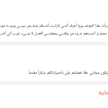
قــرأت هذا الموضـــوع أعرف أننـي لازلــت أنتــظر شخــص بينــي وبينــه موعـ
ا يحجــز أحــدهم جــزء من وقتــي يجعلنـــي أفعــل لا شــيء غيــر أني أنتــظر. 
كون مجاني. هلّا تفضلتم علي بأختياراتكم. شكراً مقدماً.
كرية