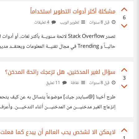
مشكلة أكثر أدوات التطوير استخداماً
6
قبل 8 سنوات
تطوير الويب
4 تعليقات
مع مدير مشروعي حيـــث NoSQL لهــا استخدامــات أخرى مفيـــدة غيـــر تلك الاستخدامات التي يتــطلبها مشروعنا. وسبب لنــا ذلك مشاكــل كثيرة
سؤال لغير المدخنين، هل تزعجك رائحة المدخن؟
3
قبل 8 سنوات
ثقافة
11 تعليق
طرح أخينا [@سبايدر جيك]‍ موضوعاً يتسائل به عن كيف يتحمل الب
إنزعاج الغير مدخنيـــن من المدخنيـــن أثناء التدخيـــن. وأعرف أ
الإجابــة بصراحة. تلك الرائحة التي من ملابــس المدخــن، إلى 
لايمكن الا لشخص يحب العالم أن يبدع كما فعلت 
1