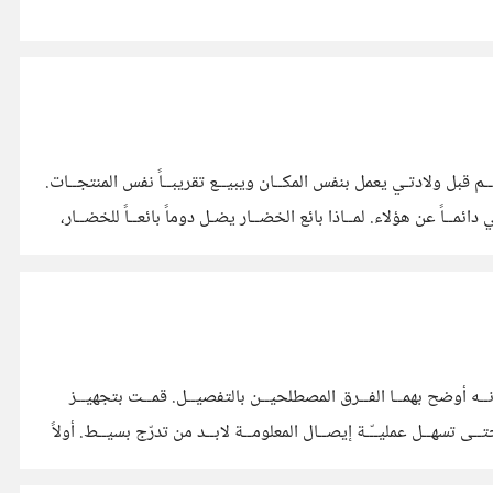
 قبل ولادتـي يعمل بنفس المكــان ويبيــع تقريبــاً نفس المنتجــات.
مــاً عن هؤلاء. لمــاذا بائع الخضــار يضـل دوماً بائعــاً للخضــار،
ـب
Graphical user interface() في هــذا المقــال ومقــالين يتلوانــه أوضح بهمــا الفــرق المصطلحيــن بالتفصيــل. قمــت بتجهيــز
ـى تسهــل عمليــّـة إيصــال المعلومــة لابــد من تدرّج بسيــط. أولاً
ــد تـصمم برمجيــات تســتخدمهــا برمجيــّـات أخــرى، أو آلات وأجهــزة أو كائنــات أخرى غيــر