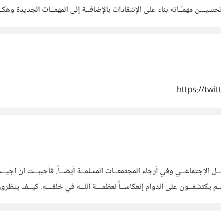
حسيـــن مهمـّـاته بناء على الإنتقادات بالإضافــة إلى المهمــات الجديدة وهك
 أن يكون مطابقاً للمتطلبـــات، ذو كفاءة عاليــة وإهتمام بالغ بالجودة
https://tw
 الإجتماعــي وفي أرجاء المجتمعــات المسلمــة أيضــاً. فأحببــت أن أجيــب عل
ـم يكتشفــون على الدوام إنعكاســاً لعظمـــة اللــه في خلقـــه. كيــف ينظر
ناعاتهــا ورقّي جامعاتهــا وتشتهــر أيضــاً بالإكتشافــات والإختـراعات، مع ذ