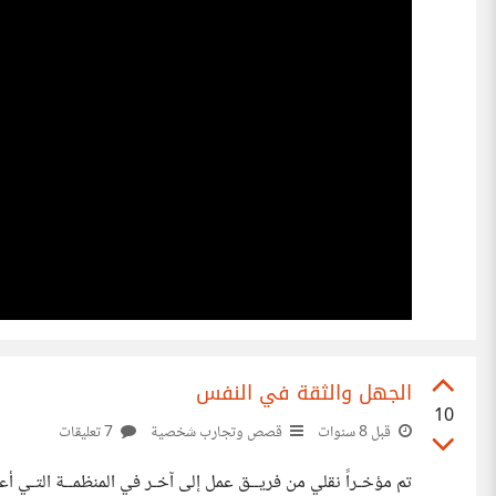
الجهل والثقة في النفس
10
قبل 8 سنوات
قصص وتجارب شخصية
7 تعليقات
تم مؤخـراً نقلي من فريــق عمل إلى آخـر في المنظمــة التـي أعم