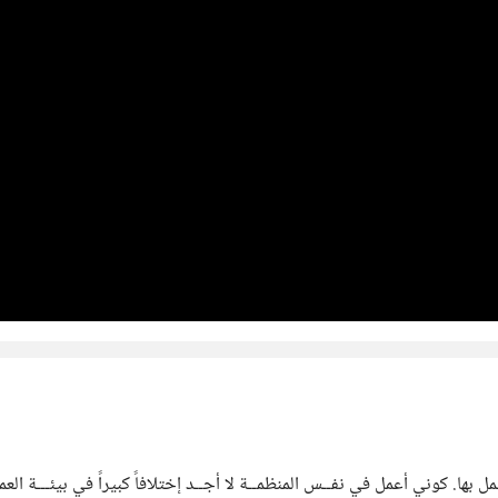
ل بها. كوني أعمل في نفــس المنظمــة لا أجــد إختلافاً كبيراً في بيئـــة 