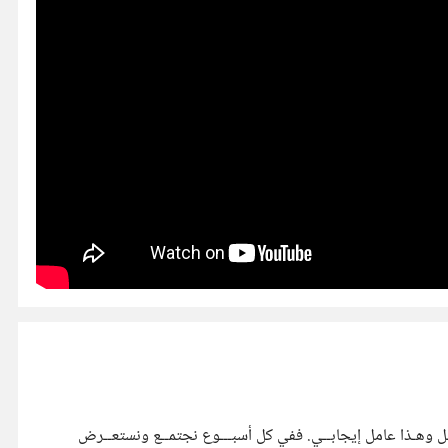
العمل وهـذا عامل إيجابــي. ففي كل أسبـــوع نجتمــع ونستعــرض