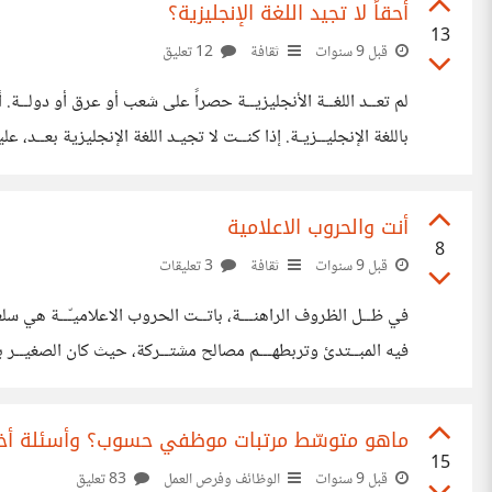
أحقاً لا تجيد اللغة الإنجليزية؟
13
قبل 9 سنوات
ثقافة
12 تعليق
لم تعــد اللغــة الأنجليزيــة حصراً على شعب أو عرق أو دولــة. أص
باللغة الإنجليــزيـة. إذا كنــت لا تجيـد اللغة الإنجليزية بعــد
تستطيع أن تتواصــل مع كبار المهتمّين بمجالك وتصبح مثلـهم، تستطي
أنت والحروب الاعلامية
8
قبل 9 سنوات
ثقافة
3 تعليقات
في ظــل الظروف الراهنـــة، باتــت الحروب الاعلاميـّــة هي سلعــة
فيه المبــتدئ وتربطهـــم مصالح مشتــركة، حيث كان الصغيــر بالأم
الأشخــاص. الكــل له مصلــحة في التــأثيــر سلبــاً على طــرف آ
ماهو متوسّط مرتبات موظفي حسوب؟ وأسئلة أخ
15
قبل 9 سنوات
الوظائف وفرص العمل
83 تعليق