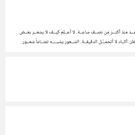
ـد منذ أكثــر من نصــف ساعــة. لا أعــلم كيــف لا يشعــر بعــض
أكــاد لا أتحمــّـل الدقيقــة. الشــعور يشبــــه تمتــاماً شعــور