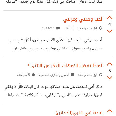
سكارليت أوهارا: “سأفكر في ذلك غدًا، فغدًا يوم جديد.” “سأفكر
في ذلك غدًا، فغدًا يوم جديد، وربما يحمل معه دفئًا يرمم هذا
القلب المرهق، أو ريحًا تنزع ما تبقى من أشواك الأمس.
أحب وحدتي وعزلتي
4
قبل سنة واحدة
أفكار
3 تعليقات
أحب عزلتي… أجد فيها ملاذي الآمن، حيث يهدأ كل شيء من
حولي، وأسمع صوتي الداخلي بوضوح. حين يرن هاتفي أو
تتكدس الرسائل، لا أُسرع في الرد. ليس لأنني لا أحب من يكتبون
لي، بل لأنني أحتاج أن أكون مع نفسي أولًا. أنا لا أهرب من
لماذا تفضل الامهات الذكر عن الانثى؟
5
الناس، بل أقترب من ذاتي. العزلة بالنسبة لي ليست فراغًا، بل
قبل سنة واحدة
قصص وتجارب شخصية
6 تعليقات
دفء يعيد ترتيب فوضاي الداخلية. ومن يعرفني حقًا، يدرك أن
دائمًا أمي تتحدث عن عدم امتلاكها للولد، كأن البنات ظلّ لا يكفي
حبي لعزلتي لا يقلل من محبتي لهم، بل يجعلني أعود إليهم أكثر
ليقيها حرارة الندم… كأنني، بكل قلبي، لم أكن كافية! كنت أراها
صفاءً.
تحدق في أولاد الآخرين، وكأنها فقدت شيئًا لم يُخلق لها… فكنت
أصغر في نظرها كلما كبُرت، حتى أصبحت أخاف أن أكون مجرد
غصة في قلبي(الخذلان)