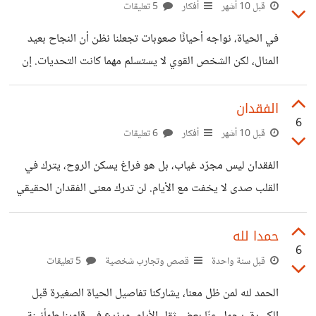
يخاف السقوط، لأنّه أدرك أن التحوّل هو الاسم الآخر للحياة.
قبل 10 أشهر
أفكار
5 تعليقات
في الحياة، نواجه أحيانًا صعوبات تجعلنا نظن أن النجاح بعيد
المنال، لكن الشخص القوي لا يستسلم مهما كانت التحديات. إن
الإصرار هو سرّ التفوق، والعزيمة هي السلاح الذي يفتح أبواب
النجاح. عندما أقرر أن أفوز، فإنني أضع أمامي هدفًا واضحًا
الفقدان
6
وأسعى نحوه بكل طاقتي، غير مبالٍ بما يعترض طريقي من
قبل 10 أشهر
أفكار
6 تعليقات
عوائق. فالفوز ليس مجرد صدفة، بل نتيجة جهد مستمر وإيمان
الفقدان ليس مجرّد غياب، بل هو فراغ يسكن الروح، يترك في
بالنفس. لذلك، لا يهمني مدى صعوبة الأمر، لأن الإرادة القوية
القلب صدى لا يخفت مع الأيام. لن تدرك معنى الفقدان الحقيقي
تجعل المستحيل ممكنًا.
إلا حين يغادر أحبّ الناس إلى قلبك، فتكتشف أن العالم لم يعد
كما كان، وأن تفاصيله الصغيرة فقدت بريقها. حينها تدرك أن بعض
حمدا لله
6
الأشخاص لم يكونوا مجرد عابرين في حياتك، بل كانوا الحياة
قبل سنة واحدة
قصص وتجارب شخصية
5 تعليقات
نفسها
الحمد لله لمن ظل معنا، يشاركنا تفاصيل الحياة الصغيرة قبل