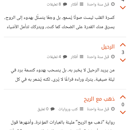
4
تحقيق الأحلام، وأحيانًا حتى الحزن حين نفكّر في المجهول. لكنّ
قبل سنة واحدة
أفكار
8 تعليقات
هذه المشاعر، على اختلافها، هي ما يمنح للحياة معناها، فهي
كسرة القلب ليست صوتًا يُسمع، بل وجعًا يتسلّل بهدوء إلى الروح،
تدفعنا إلى الاستعداد، وتذكّرنا أنّ لا شيء مضمون سوى ما نصنعه
يسرق منك القدرة على الضحك كما كنت، ويتركك تتأمل الأشياء
اليوم. المستقبل ليس عدوًّا نخافه، بل لوحة بيضاء نلوّنها
وكأنها فقدت لونها. الأيام تمضي، لكن حسرتها ثقيلة، تُذكرك بكل
بخياراتنا، بخطواتنا
ما كان يمكن أن يكون، بكل كلمة لم تُقال، وبكل وداع لم تستعد
الرحيل
3
له. كنت أظن أن الزمن حكيم، يداوي الجراح بصبره، لكنني
قبل سنة واحدة
أفكار
4 تعليقات
اكتشفت أنه يعلّمك فقط كيف تخفيها. في الليل، حين يصمت كل
من يريد الرحيل لا يخبر به، بل ينسحب بهدوء كنسمة برد في
شيء، يعود الوجع بملامحه الكاملة، يجلس أمامك، ويعيد سرد
ليلة صيفية، يترك وراءه فراغًا لا يُرى، لكنه يُشعر به في كل
القصة من بدايتها… حتى تصل إلى
زاوية. لا يكتب رسائل الوداع، بل يترك الكلمات تموت على أطراف
الشفاه. يمضي وكأنه لم يكن يومًا، تاركًا الذكريات تتآكل ببطء في
ذهب مع الريح
0
العقول. فالرحيل الصامت أشد قسوة من ألف وداع معلن
قبل سنة واحدة
كتب وروايات
0 تعليق
رواية “ذهب مع الريح” مليئة بالعبارات المؤثرة، وأشهرها قول