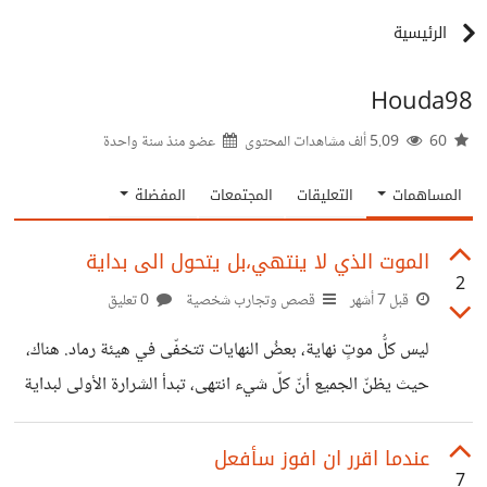
الرئيسية
Houda98
60
5.09 ألف مشاهدات المحتوى
عضو منذ
سنة واحدة
المساهمات
التعليقات
المجتمعات
المفضلة
الموت الذي لا ينتهي،بل يتحول الى بداية
2
قبل 7 أشهر
قصص وتجارب شخصية
0 تعليق
ليس كلُّ موتٍ نهاية، بعضُ النهايات تتخفّى في هيئة رماد. هناك،
حيث يظنّ الجميع أنّ كلّ شيء انتهى، تبدأ الشرارة الأولى لبداية
جديدة. الموت الذي لا ينتهي لا يبتلعنا، بل يُعيد تشكيلنا، نخرج
منه أقلّ هشاشة، وأكثر صدقًا مع أنفسنا. من يعرف هذا السرّ، لا
عندما اقرر ان افوز سأفعل
7