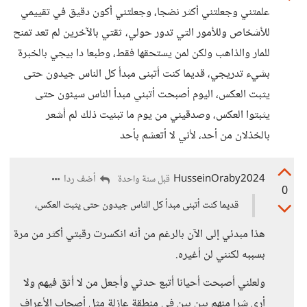
علمتني وجعلتني أكثر نضجا، وجعلتني أكون دقيق في تقييمي
للأشخاص وللأمور التي تدور حولي، ثقتي بالآخرين لم تعد تمنح
للمار والذاهب ولكن لمن يستحقها فقط، وطبعا دا بيجي بالخبرة
بشيء تدريجي، قديما كنت أتبنى مبدأ كل الناس جيدون حتى
يثبت العكس، اليوم أصبحت أتبني مبدأ الناس سيئون حتى
يثبتوا العكس، وصدقيني من يوم ما تبنيت ذلك لم أشعر
بالخذلان من أحد، لأني لا أتعشم بأحد
HusseinOraby2024
أضف ردا
قبل سنة واحدة
0
قديما كنت أتبنى مبدأ كل الناس جيدون حتى يثبت العكس،
هذا مبدئي إلى الآن بالرغم من أنه انكسرت رقبتي أكثر من مرة
بسببه لكنني لن أغيره.
ولعلني أصبحت أحيانا أتبع حدثي وأجعل من لا أثق فيهم ولا
أرى شرا منهم بين بين في منطقة عازلة مثل أصحاب الأعراف