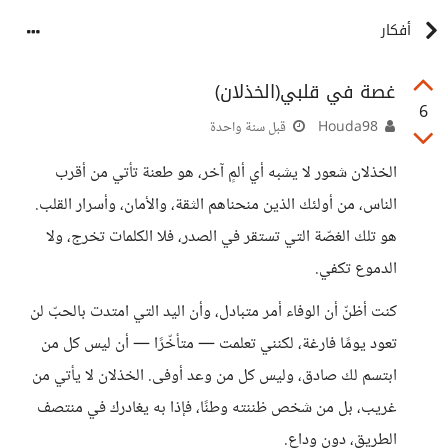
أفكار
غصة في قلبي(الخذلان)
6
Houda98
قبل سنة واحدة
الخذلان شعور لا يشبه أي ألمٍ آخر، هو طعنة تأتي من أقرب
الناس، من أولئك الذين منحناهم الثقة، والأمان، وأسرار القلب.
هو تلك الغصّة التي تستقر في الصدر، فلا الكلمات تخرج، ولا
الدموع تكفي.
كنت أظنّ أن الوفاء أمر متبادل، وأن اليد التي امتدت بالحبّ لن
تعود يومًا فارغة، لكنني تعلمت — متأخّرًا — أن ليس كل من
ابتسم لك صادق، وليس كل من وعد أوفى. الخذلان لا يأتي من
غريب، بل من شخص ظننته وطنًا، فإذا به يغادرك في منتصف
الطريق، دون وداع.