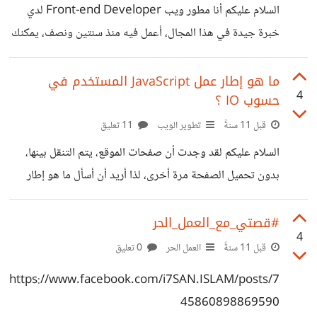
السلام عليكم أنا مطور ويب Front-end Developer لدي
خبرة جيدة في هذا المجال، أعمل فيه منذ سنتين ونصف، يمكنك
أن تقول أنني ممتاز في HTML و CSS3 وما يصنف تحتها من
تقنيات، مثل Haml و Sass ومفاهيم مثل BEM و
ما هو إطار عمل JavaScript المستخدم في
4
حسوب IO ؟
Responsive Design وغيرها، ويمكنك أن تقول أنني متوسط
في JavaScript ، لدي فهم جيد جداً لكيفية عمل صفحة الويب،
قبل 11 سنةً
تطوير الويب
11 تعليق
DOM Manipulation ، History API وبعض الأشياء الأخرى،
السلام عليكم لقد وجدت أن صفحات الموقع، يتم التنقل بينها،
أستطيع مثلاً كتابة Slider و Modal ، أستطيع أيضاً كتابة
بدون تحميل الصفحة مرة أخرى، لذا أريد أن أسأل ما هو إطار
JavaScript OOP ،
العمل المستخدم، ظننت أنه Angular في البداية ولكن لا أظن
ذلك، لأنني لم أجد اي دليل على وجوده من Inspect
#قصتي_مع_العمل_الحر
4
Element.
قبل 11 سنةً
العمل الحر
0 تعليق
https://www.facebook.com/i7SAN.ISLAM/posts/7
45860898869590