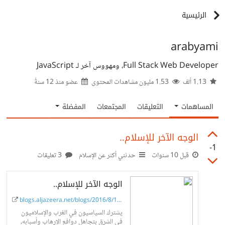
الرئيسية
arabyami
Full Stack Web Developer، ومهووس آخر لـ JavaScript
1.13 ألف
1.53 مليون مشاهدات المحتوى
عضو منذ
12 سنةً
المساهمات
التعليقات
المجتمعات
المفضلة
الوجه الآخر للإسلام..
-1
قبل 10 سنوات
حدثني أكثر عن الإسلام
3 تعليقات
الوجه الآخر للإسلام..
blogs.aljazeera.net/blogs/2016/8/10/...
يشترك السياسيون في الغرب والإسلاميون
في الشرق بتجاهل دوافع الإرهاب وأسبابه،