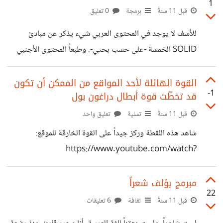
jQuery وأعدل عليها، لتوافق ذلك الحل.
1
قبل 11 سنةً
برمجة
0 تعليق
للأسف لا يوجد في المحتوى العربي شيء يذكر عن مبادئ
SOLID الخمسة -على حسب بحثي-. وطبعاً المحتوى الأجنبي
مليء ولكن لم أفهم شيئاً لأنني أشعر بأن هذه المفاهيم معقدة
نوعاً ما، وعند شرحها بالإنكليزية يتم إستخدام مفردات صعبة
القوة الهائلة لأحد المواقع من الممكن أن تكون
-1
قد تخطّت قوة أبطال دراغون بول
وجديدة بالنسبة لي. إذا كان لدى أحدكم بعض الوقت، فأرجوا منه
أن لا يبخل علينا بشرحهم، أو إعطائنا شيء ما ، لنستطيع أن
قبل 11 سنةً
تسلية
تعليق واحد
نفهمهم على الأقل. إذا كنت تجيد PHP فاشرحه بها، فهذا أفضل.
شاهد هذه اللقطة وركز جيداً على القوة الخارقة للموقع:
https://www.youtube.com/watch?
t=219&v=edZy5BZJ600 قوة هذا الموقع تتجسد في هذه
الصورة :)
مبرمج يؤلف شعراً
22
http://media.giphy.com/media/heQWni2N0UBn
قبل 11 سنةً
ثقافة
6 تعليقات
W/giphy.gif