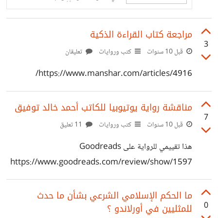
فالسياسي يعلم تماماً أن مخلفات استعماره
ودعمه للمستبدين هو ما أنتج هذا الفكر
المتطرف.
مراجعة كتاب القراءة الذكية
3
قبل 10 سنوات
كتب وروايات
تعليقان
https://www.manshar.com/articles/4916/
مناقشة رواية يوتيوبيا للكاتب أحمد خالد توفيق
7
قبل 10 سنوات
كتب وروايات
11 تعليق
هذا تقييمي للرواية على Goodreads
https://www.goodreads.com/review/show/1597
885303 الرواية جميلة، تتحدث عن مستقبل مصر، ولكن أنا أرى
أنها تتحدث عن مستقبل كل دول العالم العربي. ما دفعني لقراءتها
ما الحكم الإسلامي الشرعي بشأن ما حدث
0
للمثليين في أورلاندو ؟
هو حبي لقراءة الروايات التي تصف وضعنا، وما سوف يحدث لو