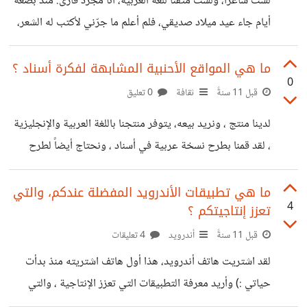
لست شاعراً، ولست متقناً للغة العربية، أنا مجرد قارئ. منذ بضعة
أيام جاء عيد ميلاد صديقي، فلم أعلم ما جرّني لأكتب له الشعر،
مع أنني مبرمج، ولست معتاداً على المشكلات الشِعرية :)
خصصت وقتاً مقداره ساعة، وإذا لم أنجح أكون قد خضت
ما هي المواقع الأحنبية المشابهة لفكرة أسناد ؟
0
التجربة على الأقل. بدأت بالكتابة بعد تأمل ل 10 دقائق،
قبل 11 سنةً
ثقافة
0 تعليق
استجمعت أيامي التي مضيتها معه، ومشاعري تجاهه، لم أكن
لدينا منتج ، ونريد بيعه، يتوفر منتجنا باللغة العربية والإنجليزية
أريد المبالغة، بل أريد أن أخرج ما بداخلي فقط. بدأت بطريقة
، لقد قمنا بطرح نسخة عربية في أسناد ، ونحتاج أيضاً لطرح
جاهلية ، والتي تتعمد البكاء على الأطلال، لكن
نسخة أجنبية تستهدف الأجانب. ما هي المتاجر الأجنبية
المشهورة والتي تتوفر على طريقة مضمونة لتحويل الأرباح ؟
ما هي تطبيقات الأندرويد المفضلة عندكم، والتي
4
تعزز إنتاجيتكم ؟
ملاحظة: أريدها مثل أسناد ، وليس متاجر مثل ThemeForest
قبل 11 سنةً
أندرويد
4 تعليقات
لقد اشتريت هاتف أندرويد، هذا أول هاتف اشتريته منذ بدأت
حياتي :) وأريد معرفة التطبيقات التي تعزز الإنتاجية ، والتي
تستخدمونها، وتحبونها، لقد قمت بتحميل TED و Habit