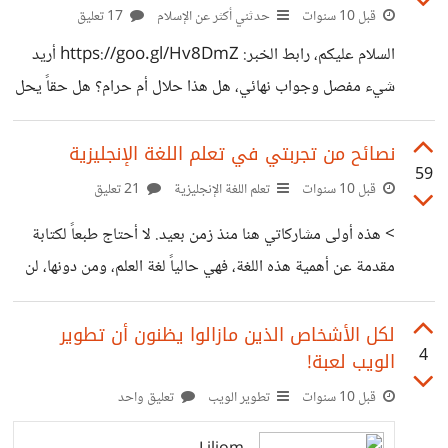
ظللنا على نفس الوضع، هذا يوضح لي الكثير من الأشياء الغلط
قبل 10 سنوات
حدثني أكثر عن الإسلام
17 تعليق
في مجتمعنا، مما يدفعني للتغيير. ما رأيكم في الرواية، هل
السلام عليكم، رابط الخبر: https://goo.gl/Hv8DmZ أريد
تعتقدون أنها سوداوية، ومتشائمة كثيراً؟ على الهامش و
شيء مفصل وجواب نهائي، هل هذا حلال أم حرام؟ هل حقاً يحل
(spoiler): لقد كدت أبكي، عندما انتهت الرواية بقتل جابر.
لنا الإسلام قتل من يخالف عقيدتنا؟ أرجوكم أريد جواب مفصل،
بأدلة من القرآن والسنة.
نصائح من تجربتي في تعلم اللغة الإنجليزية
59
قبل 10 سنوات
تعلم اللغة الإنجليزية
21 تعليق
> هذه أولى مشاركاتي هنا منذ زمن بعيد. لا أحتاج طبعاً لكتابة
مقدمة عن أهمية هذه اللغة، فهي حالياً لغة العلم، ومن دونها، لن
تحقق التقدم في شيء تقريباً. بدأت - وكالجميع طبعاً - بدارسة
هذه اللغة من الصف الأول الابتدائي، وكنت جيداً فيها -حسب ما
لكل الأشخاص الذين مازالوا يظنون أن تطوير
4
الويب لعبة!
أظن- هكذا حتى هذه اللحظة، 11 سنة من التعليم في المدرسة،
كنت أظن أنني جيد فيها، كنت أظن أنني قادر على (تدبير أموري)
قبل 10 سنوات
تطوير الويب
تعليق واحد
فيها، ولكن عند أول محادثة مع شخص يتكلمها، وعند أول مقال
Liliom