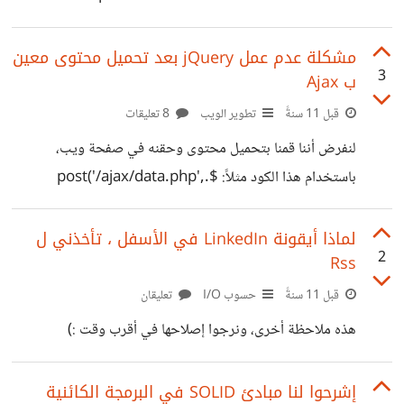
[@hussam3bd]
مشكلة عدم عمل jQuery بعد تحميل محتوى معين
3
ب Ajax
قبل 11 سنةً
تطوير الويب
8 تعليقات
لنفرض أننا قمنا بتحميل محتوى وحقنه في صفحة ويب،
باستخدام هذا الكود مثلاً: $.post('/ajax/data.php',
{send:"anything"}, function(data, status){
$('.content').html(data); }); بعد أن قمنا بحقن المحتوى،
لماذا أيقونة LinkedIn في الأسفل ، تأخذني ل
2
Rss
أريد أن أقوم بتنفيذ أوامر ب jQuery معينة على الكود المحمل
ب Ajax كل شيء يعمل يتم إستدعاء المحتوى ، ويتم حقنه.
قبل 11 سنةً
حسوب I/O
تعليقان
ولكن بعد التحميل خواص jQuery لا تعمل عليه، أو أي أوامر ب
هذه ملاحظة أخرى، ونرجوا إصلاحها في أقرب وقت :)
Javascript. هذا سؤال في StackOverFlow يشرح مشكلتي،
وله حل، والحل يعمل، ولكن كيف سوف أستخدم إضافات
إشرحوا لنا مبادئ SOLID في البرمجة الكائنية