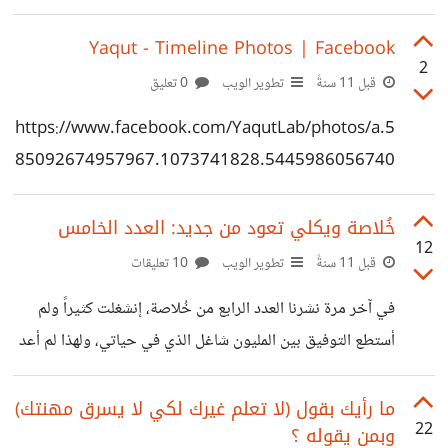
Yaqut - Timeline Photos | Facebook
2
قبل 11 سنةً
تطوير الويب
0 تعليق
https://www.facebook.com/YaqutLab/photos/a.5
85092674957967.1073741828.5445986056740
41/674617179338849/?type=1
خُلاصة ويكلي تعود من جديد: العدد الخامس
12
قبل 11 سنةً
تطوير الويب
10 تعليقات
في آخر مرة نشرنا العدد الرابع من خُلاصة، إنشغلت كثيراً ولم
أستطع التوفيق بين المليون شاغل الذي في حياتي، ولهذا لم أعد
أهتم بخُلاصة وتركتها. والآن رجعنا من جديد، النشرة سوف
تستمر هذه المرة، وفي كل مرة سوف تتطور أكثر وأكثر، وسوف
ما رأيك بقول (لا تعلم غيرك لكي لا يسرق مهنتك)
22
وبمن يقوله ؟
يضاف إليها افكار جديدة كثيرة. لقد قمنا بتوسيع الفريق أكثر،