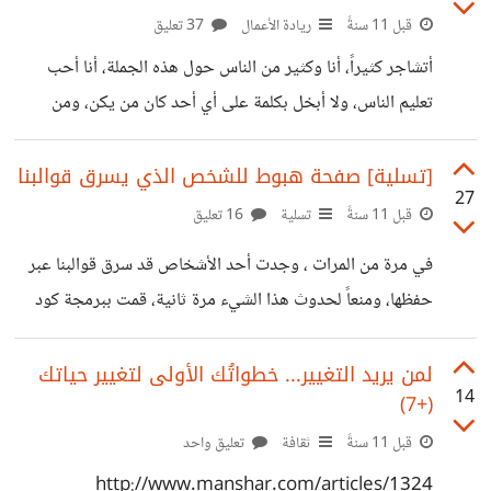
نظراً لإنشغالي في أشغال أخرى، وقمنا بتعيين مدير جديد
قبل 11 سنةً
ريادة الأعمال
37 تعليق
[@Mr_mohammed abdullah] ولقد تم نشر العدد #5 :)
أتشاجر كثيراً، أنا وكثير من الناس حول هذه الجملة، أنا أحب
أعرف أننا لم نغير كثيراً، ولكن نعدكم بتغييرات كثيرة في الأيام
تعليم الناس، ولا أبخل بكلمة على أي أحد كان من يكن، ومن
سألني أجيبه فوراً وبدون تفكير بأي شيء كان بيننا، ولكي أكون
صريحاً أنا لا أعلم شخصاً كل ما أعرفه وبطريقة مباشرة، أنا
[تسلية] صفحة هبوط للشخص الذي يسرق قوالبنا
27
أعطيه كلمة مفتاحية أو نبذة عن الموضوع وأدعه ليكمل وحده.
قبل 11 سنةً
تسلية
16 تعليق
وكل من حولي يريدوني أن أكون كتوماً وأي شخص يسألني عن
في مرة من المرات ، وجدت أحد الأشخاص قد سرق قوالبنا عبر
أي شيء يجب أن يكون الجواب (لا أعرف)، وكلهم يقولون لي
حفظها، ومنعاً لحدوث هذا الشيء مرة ثانية، قمت ببرمجة كود
ذلك بحجة لا
JavaScript لمنع فتح أي من قوالبنا، إلا على رابط موقعنا، طبعاً
لو كان هذا الشخص يعرف القليل في البرمجة، لاستطاع تخطي
لمن يريد التغيير... خطواتُك الأولى لتغيير حياتك
14
(+7)
هذا الإجراء بسهولة. المهم، بعد أن يفتح السارق قالب من قوالبنا،
يتم تحويله، إلى هذه الصفحة ما رأيكم ؟
قبل 11 سنةً
ثقافة
تعليق واحد
http://yaqutlab.com/thief/ فكرة وتنفيذ:
http://www.manshar.com/articles/1324