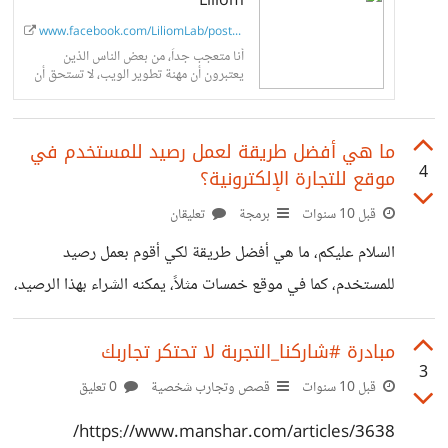
www.facebook.com/LiliomLab/posts/...
أنا متعجب جداً، من بعض الناس الذين
يعتبرون أن مهنة تطوير الويب، لا تستحق أن
يدفع لها الكثير، تجد من يريد متجر على
الإنترنت، وفيه...
ما هي أفضل طريقة لعمل رصيد للمستخدم في
4
موقع للتجارة الإلكترونية؟
قبل 10 سنوات
برمجة
تعليقان
السلام عليكم، ما هي أفضل طريقة لكي أقوم بعمل رصيد
للمستخدم، كما في موقع خمسات مثلاً، يمكنه الشراء بهذا الرصيد،
ولكن لا يمكنه سحبه، ويمكنه سحب الرصيد الذي ربحه من بيع
شيء معين مثلاً، المعضلة هي كيفية التفريق بين الرصيدين،
مبادرة #شاركنا_التجربة لا تحتكر تجاربك
3
الرصيد الذي ربحه، والرصيد الذي قام بتعبئته؟ لقد بحثت كثيراً
قبل 10 سنوات
قصص وتجارب شخصية
0 تعليق
ولم أصل لما أريد، وحاولت أن أخترع شيء بنفسي، وقمت، ولكن
https://www.manshar.com/articles/3638/
ظهرت الكثير من الأخطاء، ولازال النظام غير مجرب.