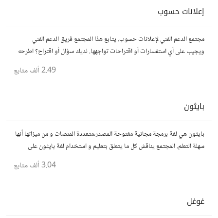
إعلانات حسوب
مجتمع الدعم الفني لإعلانات حسوب. يتابع هذا المجتمع فريق الدعم الفني
ويجيب على أي استفسارات أو اقتراحات تواجهها. لديك سؤال أو اقتراح؟ اطرحه
هنا!
2.49 ألف
متابع
بايثون
بايثون هي لغة برمجة مجانية مفتوحة المصدر،متعددة المنصات و من ميزاتها أنها
سهلة التعلم. المجتمع يناقش كل ما يتعلق بتعليم و استخدام لغة بايثون على
المستوى العربي.
3.04 ألف
متابع
غوغل