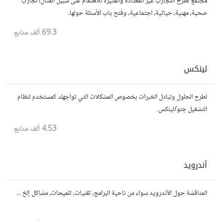
مجتمع لطرح التجارب غير المعتادة والمثيرة للاهتمام على سبيل المثال؛ تجارب
صحية، مهنية، حياتية، اجتماعية، وفتح باب الأسئلة حولها.
69.3 ألف
متابع
لينكس
لطرح الحلول وتبادل الخبرات بخصوص المشكلات التي تواجهك كمستخدم لنظام
التشغيل جنو/لينكس.
4.53 ألف
متابع
أندرويد
المناقشة حول الأندرويد سواء من ناحية البرامج، تقنيات، تلميحات، مشاكل إلخ ..