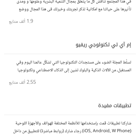
في هذا المجتمع نناقش كل ما يتعلق بمجال التنمية البشرية وعلومها و ومدى
تأثيرها على حياتنا مع امكانية لذكر تجربتك وخبرتك فى هذا المجال ووضع
مقالات وروابط وفيديوهات مفيدة تعمل على التحفيز والنجاح والتقدم
1.9 ألف
متابع
إم آي تي تكنولوجي ريفيو
تسلّط المجلة الضوء على مستجدات التكنولوجيا التي تشكّل عالمنا اليوم وفي
المستقبل، من الآلات الذكية والبلوك تشين إلى الذكاء الاصطناعي وتكنولوجيا
الأعمال وحتى عالم الفضاء. https://technologyreview.ae/
2.55 ألف
متابع
تطبيقات مفيدة
شاركنا تطبيقات قمت بإستخدامها للأنظمة المختلفة للهواتف والأجهزة اللوحية
(iOS, Android, W Phone) رجاء شارك (روابط مباشرة) للتطبيق من داخل
المتجر..إلا في حالة وجود عدة تطبيقات أو شرح مطول شاركها كموضوع