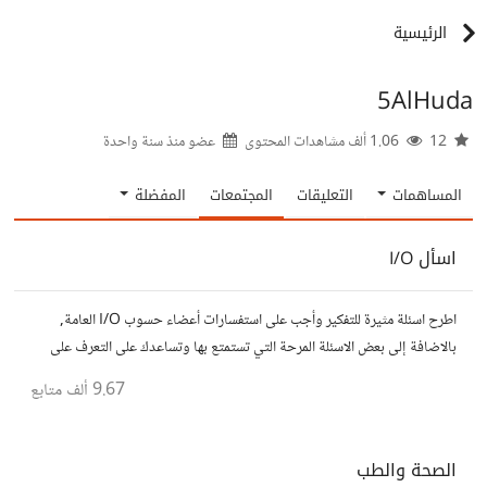
الرئيسية
5AlHuda
12
1.06 ألف مشاهدات المحتوى
عضو منذ
سنة واحدة
المساهمات
التعليقات
المجتمعات
المفضلة
اسأل I/O
اطرح اسئلة مثيرة للتفكير وأجب على استفسارات أعضاء حسوب I/O العامة,
بالاضافة إلى بعض الاسئلة المرحة التي تستمتع بها وتساعدك على التعرف على
افكار المتابعين. الفكرة مأخوذة من مجتمع AskReddit
9.67 ألف
متابع
الصحة والطب