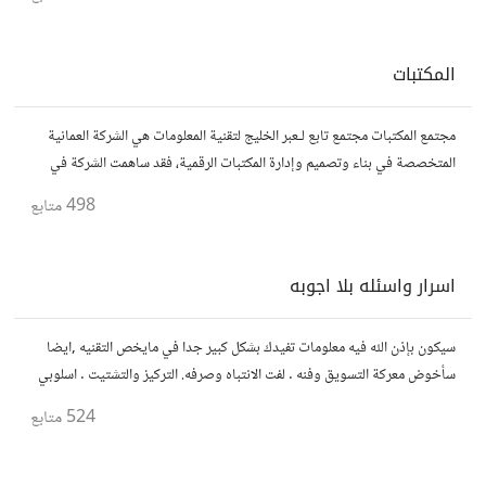
المكتبات
مجتمع المكتبات مجتمع تابع لـعبر الخليج لتقنية المعلومات هي الشركة العمانية
المتخصصة في بناء وتصميم وإدارة المكتبات الرقمية، فقد ساهمت الشركة في
بناء منظومة البوابة التعليمية بوزارة التربية والتعليم
498
متابع
اسرار واسئله بلا اجوبه
سيكون بإذن الله فيه معلومات تفيدك بشكل كبير جدا في مايخص التقنيه ,ايضا
سأخوض معركة التسويق وفنه . لفت الانتباه وصرفه. التركيز والتشتيت . اسلوبي
بسيط , اسمعك آخذ منك اناقش اعطيك .ليس هدف مادي ولا مالي
524
متابع