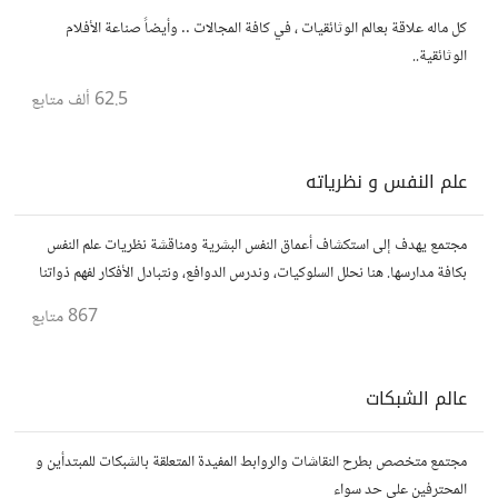
كل ماله علاقة بعالم الوثائقيات ، في كافة المجالات .. وأيضاً صناعة الأفلام
الوثائقية..
62.5 ألف
متابع
علم النفس و نظرياته
مجتمع يهدف إلى استكشاف أعماق النفس البشرية ومناقشة نظريات علم النفس
بكافة مدارسها. هنا نحلل السلوكيات، وندرس الدوافع، ونتبادل الأفكار لفهم ذواتنا
والآخرين بشكل أفضل. انضم إلينا في هذه الرحلة المعرفية!
867
متابع
عالم الشبكات
مجتمع متخصص بطرح النقاشات والروابط المفيدة المتعلقة بالشبكات للمبتدأين و
المحترفين علي حد سواء