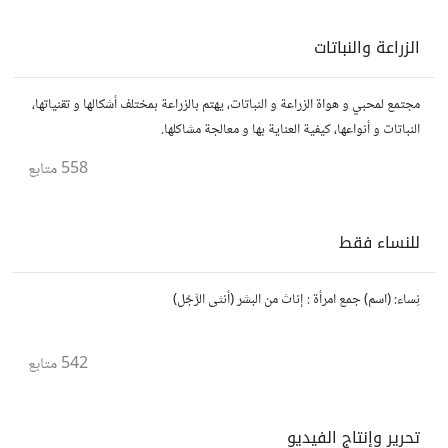
الزراعة والنباتات
مجتمع لمحبي و هواة الزراعة و النباتات، يهتم بالزراعة بمختلف أشكالها و تقنياتها،
النباتات و أنواعها، كيفية العناية بها و معالجة مشاكلها.
558
متابع
للنساء فقط
نِساء: (اسم) جمع امرأة : إناث من البشر (أنثى الرَّجُل)
542
متابع
تحرير وإنتاج الفيديو