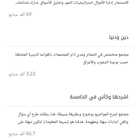
الاستثمار، إدارة الأموال، استراتيجيات النمو، وتحليل الأسواق. شارك نصائحك،
تجاربك، وأسئلتك، وتواصل مع محترفين ورجال أعمال آخرين.
69 ألف
متابع
دين ودنيا
مجتمع متخصص في الشعائر ومدى تاثر المجتمعات بالقواعد الدينية المختلفة
حسب نوعية الشعوب والأعراق
3.23 ألف
متابع
اشرحها وكأني في الخامسة
مجتمع لشرح المواضيع بوضوح وبطريقة بسيطة. هنا، يمكنك طرح أي سؤال
وتلقي إجابات سهلة ومفهومة. هدفنا هو تبسيط المعلومات لتكون سهلة على
الجميع، تمامًا كما لو كنت في الخامسة من عمرك.
66.7 ألف
متابع