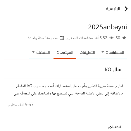
الرئيسية
2025anbayni
50
5.32 ألف مشاهدات المحتوى
عضو منذ
سنة واحدة
المساهمات
التعليقات
المجتمعات
المفضلة
اسأل I/O
اطرح اسئلة مثيرة للتفكير وأجب على استفسارات أعضاء حسوب I/O العامة,
بالاضافة إلى بعض الاسئلة المرحة التي تستمتع بها وتساعدك على التعرف على
افكار المتابعين. الفكرة مأخوذة من مجتمع AskReddit
9.67 ألف
متابع
انصحني