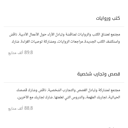
كتب وروايات
مجتمع لعشاق الكتب والروايات لمناقشة وتبادل الآراء حول الأعمال الأدبية. ناقش
واستكشف الكتب الجديدة، مراجعات الروايات، ومشاركة توصيات القراءة. شارك
أفكارك، نصائحك، وأسئلتك، وتواصل مع قراء آخرين.
89.8 ألف
متابع
قصص وتجارب شخصية
مجتمع لمشاركة وتبادل القصص والتجارب الشخصية. ناقش وشارك قصصك
الحياتية، تجاربك الملهمة، والدروس التي تعلمتها. شارك تجاربك مع الآخرين،
واستفد من قصصهم لتوسيع آفاقك.
88.8 ألف
متابع