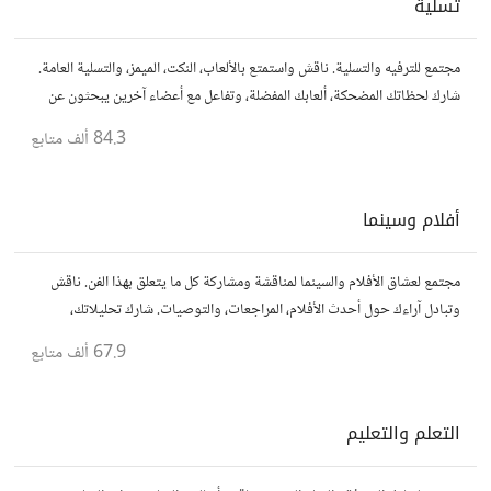
تسلية
مجتمع للترفيه والتسلية. ناقش واستمتع بالألعاب، النكت، الميمز، والتسلية العامة.
شارك لحظاتك المضحكة، ألعابك المفضلة، وتفاعل مع أعضاء آخرين يبحثون عن
المتعة والمرح.
84.3 ألف
متابع
أفلام وسينما
مجتمع لعشاق الأفلام والسينما لمناقشة ومشاركة كل ما يتعلق بهذا الفن. ناقش
وتبادل آراءك حول أحدث الأفلام، المراجعات، والتوصيات. شارك تحليلاتك،
قصصك، واستمتع بنقاشات حول الأفلام والمخرجين والسيناريوهات.
67.9 ألف
متابع
التعلم والتعليم