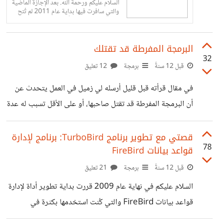
السلام عليكم ورحمة الله. بعد اﻹجازة الماضية
والتي سافرت فيها بداية عام 2011 لم تُتح
لي الفرصة للسفر مرة أخرى داخل السودان.
لكن يوم الجمعة...
البرمجة المفرطة قد تقتلك
32
قبل 12 سنةً
برمجة
12 تعليق
في مقال قرأته قبل قليل أرسله لي زميل في العمل يتحدث عن
أن البرمجة المفرطة قد تقتل صاحبها، أو على اﻷقل تسبب له عدة
أعراض مرضية منها اﻷرق واﻹكتآب وحتى أمراض القلب. هذا كله
يحدث بسبب الضغط في إنجاز العمل وإفراز هرمون اﻹدرينالين
قصتي مع تطوير برنامج TurboBird: برنامج لإدارة
78
قواعد بيانات FireBird
أثناء البرمجة. ومن اﻷعراض التي وجدها عندي هي اﻷرق عندما
اعمل لفترة طويلة من اليوم والتقليل من النشاطات اﻹجتماعية
قبل 12 سنةً
برمجة
21 تعليق
والترفيه. في الحقيقة أنصح المبرمجين والمطورين بأن يقللوا
السلام عليكم في نهاية عام 2009 قررت بداية تطوير أداة لإدارة
ساعات عملهم إلى 5 ساعات كما اصبحت أفعل اﻵن منذ
قواعد بيانات FireBird والتي كُنت استخدمها بكثرة في
برامجي الخاصة، والهدف منها أن تكون مفتوحة المصدر، و