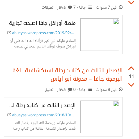
8%AC%D8%A9-
أولي أما لا. قمت بكتابة كود بالجافا ولغة Go فكانت النتيجة أن
قبل 7 سنوات
جافا - Java
7 تعليقات
%D8%AC%D8%A7%D9%81%D8%A7-go-
السرعة تقريباً واحدة، في معالج Core i3-5005U هذه نتيجة
%D8%B3%D9%8A وكان ذلك صحيحاً إلى حد ما إذا لا
منصة أوراكل جافا اصبحت تجارية
برنامج جافا: 6673214311 Is prime Operation took
يوجد فرق ملحوظ في السرعة في اختبار العدد اﻷولي الذي
abueyas.wordpress.com/2019/02/09/oracl...
56 seconds وهذه نتيجة لغة Go:
حسبنا به السرعات، لكن اﻵن المقارنة كانت لاستخدام الموارد
السلام عليكم في خبر قرأناه العام الماضي أن
أوراكل سوف توقف الدعم المجاني لمنصة
حيث واجهنا مشكلة لاستهلاك جافا للموارد وعدم استقرارها في
جافا بداية عام 2019 وسوف تقدم دعم
تجاري ورخصة تجارية لاستخدام...
جانب خدمات الويب، وقد كتبت
اﻹصدار الثالث من كتاب: رحلة استكشافية للغة
11
البرمجة جافا – مدونة أبو إياس
قبل 8 سنوات
جافا - Java
0 تعليق
اﻹصدار الثالث من كتاب: رحلة استكشافية للغة البرمجة جافا
abueyas.wordpress.com/2018/10/02/java-...
السلام عليكم ورحمة الله اليوم بفضل الله
قمت بإصدار النُسخة الثالثة من كتاب رحلة
استكشافية للغة البرمجة جافا، حيث كان