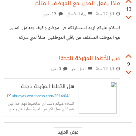
احياناً كثيرة لا اجد تفهم لمهنتي في السودان من الجيل الذي
ماذا يفعل المدير مع الموظف المتأخر
13
يسبقنا، فبعضهم يخلط بين برمجة الهاتف وبرمجة الكمبيوتر، مرة
قبل 12 سنةً
ريادة الأعمال
13 تعليق
سألني أحدهم كُنت قد أجرت منه مكتب للعمل، فسألني ماهو
السلام عليكم اريد استشارتكم في موضوع كيف يتعامل المدير
مجال عملكم، فقلت له مجال البرمجة، فقال لي لدي جهاز هاتف
مع الموظف المتخلف عن باقي الموظفين. مثلاً لدي شركة
أهدي إلى من الخارج ليس فقط لغة عربية هل
برمجية صغيرة أديرها وقُمت بتعيين خريجين جدد من الجامعة،
واﻵن بعد عام كامل من العمل تباينت صفاتهم، فمنهم من تفوق
هل الخُطط المؤرخة ناجحة!
9
واصبح مبرمج لديه خبرة كافية في التخطيط والتنفيذ وحتى
قبل 12 سنةً
العمل الحر
0 تعليق
بعض اﻷمور اﻹدارية، وبعضهم لازال في مكانه لم يتقدم، وربما
هل الخُطط المؤرخة ناجحة
تقدم قليلاً لكن ليس بنفس قدر أقرانه. فماهو اﻷفضل لي كمدير
وكصاحب شركة ناشئة مازالت لاتستطيع الوقوف على قدميها.
abueyas.wordpress.com/2014/04/22/plans...
السلام عليكم لاشك أن التخطيط مهم جداً قبل
الموظف المتخلف يؤثر كثيراً
تنفيذ أي عمل، لكن من ناحية عملية هل ينجح
اﻹلتزام بتواريخ بداية ونهاية كل جزء من
الخطة....