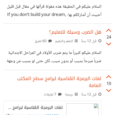
السلام عليكم في الحقيقة هذه مقولة قرأتها في مقال قبل قليل
أحببت أن أشارككم بها: If you don’t build your dream,
someone will hire you to help build theirs. هذا
تشجيع لمن قام بعمل حر لبناء أساس لنفسه على أن يستمر، مع أن
هل الضرب وسيلة للتعليم؟
24
العمل الحر ليس بالشيء السهل ولا يستطيع أي شخص أن ينجح
قبل 12 سنةً
التعلم والتعليم
60 تعليق
فيه، فنصيحتك لشخص أن يترك الوظيفة ويتجه للعمل الحر
السلام عليكم كثيراً ما يتم ضرب اﻷولاد في المراحل الابتدائية
يمكن أن تكون بداية لفشل له وتحويله من حياة الاستقرار إلى
ضرباً مبرحاً بسبب أو بدون سبب، لكن حتى لو بسبب من وجهة
عدم الاستقرار، حتى إذا كان شخص
نظر اﻷستاذ أن الطالب لم يُصحح الواجب أو جاوب إجابة خطأ-
في حين أن اﻹجابة الخطأ يمكن أن يكون سببها الأستاذ نفسه في
لغات البرمجة المُناسبة لبرامج سطح المكتب
10
العامة
فشله في توصيل المعلومة- أو أنه تأخر عن الحضور في الوقت
المحدد في الصباح مع العلم أن سبب التأخير يمكن أن يكون أخيه
قبل 12 سنةً
برمجة
7 تعليقات
اﻷصغر لكن يتم ضرب الأكبر وليس اﻷصغر، أحياناً يكون المذنب
لغات البرمجة المُناسبة لبرامج سطح المكتب العامة
هو اﻷب