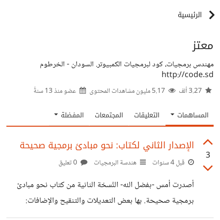
الرئيسية
معتز
مهندس برمجيات، كود لبرمجيات الكمبيوتر. السودان - الخرطوم
http://code.sd
3.27 ألف
5.17 مليون مشاهدات المحتوى
عضو منذ
13 سنةً
المساهمات
التعليقات
المجتمعات
المفضلة
الإصدار الثاني لكتاب: نحو مبادئ برمجية صحيحة
3
قبل 4 سنوات
هندسة البرمجيات
0 تعليق
أصدرت أمس -بفضل الله- النُسخة الثانية من كتاب نحو مبادئ
برمجية صحيحة. بها بعض التعديلات والتنقيح واﻹضافات:
الواجهة البرمجية، وإعادة صياغة الكود، وإعادة هندسة الكود: