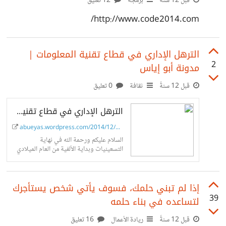
قبل 12 سنةً
برمجة
12 تعليق
http://www.code2014.com/
الترهل اﻹداري في قطاع تقنية المعلومات |
2
مدونة أبو إياس
قبل 12 سنةً
ثقافة
0 تعليق
الترهل اﻹداري في قطاع تقنية المعلومات
abueyas.wordpress.com/2014/12/11/it-ma...
السلام عليكم ورحمة الله في نهاية
التسعينيات وبداية اﻷلفية من العام الميلادي
كانت وظائف تقنية المعلومات تتميز
بالشبابية، حيث كان أكثرها من الشباب،
وكانت نسبة اﻹدارة بسيطة، مثلاً مدير واحد
إذا لم تبني حلمك، فسوف يأتي شخص يستأجرك
لكل 10 أشخ…
39
لتساعده في بناء حلمه
قبل 12 سنةً
ريادة الأعمال
16 تعليق