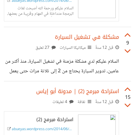
abueyas.wordpress.com/2014/08/09/gener...
السلام عليكم ورحمة الله أصبحت لغات
البرمجة متداخلة في المهام وقريبة من بعضها،
لذلك يكون داماً هناك في بداية أي مشروع أو
جزء منه، ماهي لغة البرمجة التي سوف
نستخدمها لكل جزء من المشروع. وفي هذا
مشكلة في تشغيل السيارة
المقا…
9
قبل 12 سنةً
ميكانيكا السيارات
27 تعليق
السلام عليكم لدي مشكلة مزمنة في تشغيل السيارة، منذ أكثر من
عامين، تدوير السيارة يحتاج من 2 إلى ثلاثة مرات حتى يعمل
المُحرك. وفي اﻹسبوعين اﻷخيرين اصبح يحتاج حوالي 20 مرة
حتى يعمل المُحرك. السيارة هي هيونداي سوناتا موديل 2001
استراحة مبرمج (2) | مدونة أبو إياس
15
الماكينة سعة 1.6 لتر، SOHC. لم اجد مصفى البنزين طوال
قبل 12 سنةً
ثقافة
4 تعليقات
الست سنوات التي استخدمتها، - هل توجد سيارات بدون مصافي
استراحة مبرمج (2)
وقود ؟- واظن أن هُناك مشكلة في ترسبات الوقود. اصبحت لا
استطيع التحرك بها إلا بعد التسخين لحوالي دقيقة على
abueyas.wordpress.com/2014/06/16/vacat...