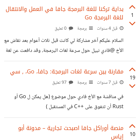
http://code.sd/swprinciples/
بداية تركنا للغة البرمجة جافا في العمل والانتقال
1
للغة البرمجة Go
قبل 4 سنوات
برمجة
0 تعليق
السلام عليكم آخر مشاركة لي كانت قبل ثلاث أعوام بعد نقاش مع
اﻷخ @فادي نبيل حول سرعة لغات البرمجة، وقد دافعت عن لغة
جافا أنها ليست أبطأ عن باقي اللغات المترجمة مثل C و C++
ولغة Go :
مقارنة بين سرعة لغات البرمجة: جافا، Go، , سي
19
https://io.hsoub.com/programming/90024-
قبل 7 سنوات
برمجة
97 تعليق
%D9%85%D9%82%D8%A7%D8%B1%D9%86%D
في مناقشة مع اﻷخ فادي حول موضوع (هل يمكن ل Go أو
8%A9-%D8%A8%D9%8A%D9%86-
Rust أن تتفوق على ++C في المستقبل )
%D8%B3%D8%B1%D8%B9%D8%A9-
http://tiny.cc/w6t64y اقترحنا أن نقوم بتجربة عملية
%D9%84%D8%BA%D8%A7%D8%AA-
لمقارنة سرعات لغات البرمجة، بحيث نبدأ بمثال بسيط ثم نقوم
منصة أوراكل جافا اصبحت تجارية – مدونة أبو
%D8%A7%D9%84%D8%A8%D8%B1%D9%85%D
10
إياس
بالتعقيد لبرامج أكثر تقدماً. البرنامج اﻷول هو لحساب هل الرقم