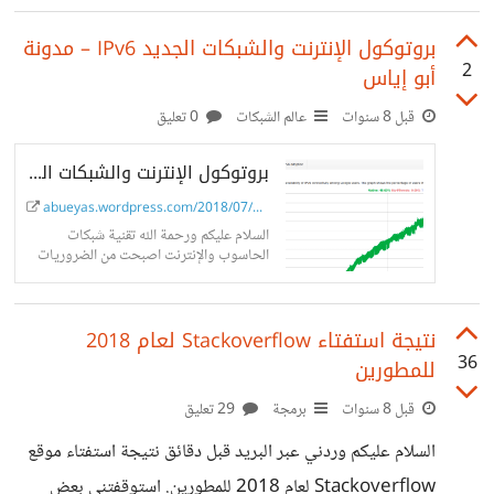
اﻹصدار الثاني قبل عامين تقريباً. في هذا
اﻹصدار لم تكن اﻷولوية لإضافة مواضيع
بروتوكول اﻹنترنت والشبكات الجديد IPv6 – مدونة
جديد…
2
أبو إياس
قبل 8 سنوات
عالم الشبكات
0 تعليق
بروتوكول اﻹنترنت والشبكات الجديد IPv6
abueyas.wordpress.com/2018/07/13/ipv6
السلام عليكم ورحمة الله تقنية شبكات
الحاسوب واﻹنترنت اصبحت من الضروريات
يومية الاستخدام، وهي من التقنيات التي
نجحت كثيراً وصُممت بطريقة هندسية فريدة
من نوعها، حيث نجحت في ربط كل العالم
نتيجة استفتاء Stackoverflow لعام 2018
بواسطة شبكة …
36
للمطورين
قبل 8 سنوات
برمجة
29 تعليق
السلام عليكم وردني عبر البريد قبل دقائق نتيجة استفتاء موقع
Stackoverflow لعام 2018 للمطورين. استوقفتني بعض