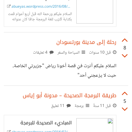
abueyas.wordpress.com/2016/08/26/java-...
السلام عليكم ورحمة الله قبل أربع أعوام قمت
بكتابة كُتيّب للغة البرمجة جافا كان عنوانه
“رحلة يوم مع لغة البرمجة جافا” وكانت
إحدى اهداف كتابته...
رحلة إلى مدينة بورتسودان
8
قبل 10 سنوات
السياحة والسفر
4 تعليقات
السلام عليكم أثرت فيّ قصة أخونا رياض "جزيرتي الخاصة،
حيث لا يزعجني أحد"
https://io.hsoub.com/content/38325-
%D8%AC%D8%B2%D9%8A%D8%B1%D8%AA%
طريقة البرمجة الصحيحة – مدونة أبو إياس
5
D9%8A-
قبل 11 سنةً
برمجة
11 تعليق
%D8%A7%D9%84%D8%AE%D8%A7%D8%B5%D
المباديء الصحيحة للبرمجة
8%A9-%D8%AD%D9%8A%D8%AB-