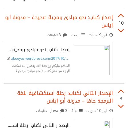
نتائج هذا الاستفتاء فاحببت أن اشاركها معكم، وهي: 1. النسبة
اﻷعلى لنوع المطورين كانت للـ Backend developers ثم
إصدار كتاب: نحو مبادئ برمجية صحيحة – مدونة أبو
10
إياس
يليه ، full-stack developers، ثم يليهما مطور الواجهات
front end، ثم مطور الموبايل، ثم باقي اﻷنواع الأخرى. 2. أن
قبل 9 سنوات
برمجة
3 تعليقات
80% من المطورين يمارسونها كهواية، أي بعد الدوام، و حوالي
إصدار كتاب: نحو مبادئ برمجية صحيحة
20% فقط من يمارسونها كمهنة رسمية 3. أن نسبة الذكور بين
abueyas.wordpress.com/2017/10/07/softw...
المبرمجين حوالي 92% بينما اﻹناث حوالي
السلام عليكم ورحمة الله بفضل الله تمكنت
اليوم من نشر كتاب (نحو مبادئ برمجية
صحيحة) والذي قمت فيه بتجميع مواضيع
المبادئ الصحيحة للبرمجة والتي كنت أكتبها
في هذه المدونة تحت تصنيف هندسة
اﻹصدار الثاني لكتاب: رحلة استكشافية للغة
البرمجيات، وقد…
3
البرمجة جافا – مدونة أبو إياس
قبل 10 سنوات
جافا - Java
3 تعليقات
اﻹصدار الثاني لكتاب: رحلة استكشافية للغة البرمجة جافا