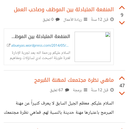
متعددة المنصات وفيها كل اﻷشياء التي احتاجها للتعامل مع
المنفعة المتبادلة بين الموظف وصاحب العمل
9
قواعد بيانات FireBird. استخدمت أداة التطوير لازاراس والتي
قبل 12 سنةً
ريادة الأعمال
0 تعليق
تستخدم مترجم فري باسكال للغة أوبجكت باسكال، وينتج عنها
المنفعة المتبادلة بين الموظف وصاحب العمل
برنامج تنفيذي Native لا يحتاج لمكتبات إضافية لتشغيله،
ويمكن عمل ترجمة له في عدة منصات منها: وندوز، لينكس
abueyas.wordpress.com/2014/05/16/benifit
السلام عليكم ورحمة الله بعد تجربة اﻹدارة
وماكنتوش. وتتميز برامجها بالسرعة في اﻷداء والخفة في
لفترة طويلة اصبحت لدي تساؤلات ومفاهيم
جديدة لم أكن أتطرق إليها جيداً ولم أكن أنظر
لها بنظرة شاملة عندما كُنت موظف، ومن هذه
المفاهيم هو المنفعة المتبادلة بين…
ماهي نظرة مجتمعك لمهنة المُبرمج
47
قبل 12 سنةً
برمجة
67 تعليق
السلام عليكم. معظم الجيل السابق لا يعرف كثيراً عن مهنة
المبرمج باعتبارها مهنة حديثة بالنسبة لهم. فماهي نظرة مجتمعك
لك إذا كُنت مبرمج أو كُنت تنوي دراسة البرمجة. بالنسبي لي