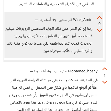
العاطفي في الأشياء الشخصية والتعاملات المباشرة.
Wael_Amin
أضف ردا
قبل سنتين
0
ربما إن تم الأمر حتى ذلك الجزء المتحمس للروبوتات سيغير
قناعته بعد أول شهر من التعامل معه لأنهم أيدوا وجود
الروبوت كمدير تبعًا لعواطفهم لكن عندما يدركون مغبة ذلك
وأثره السلبي بالتأكيد سيتراجعون.
Mohamed_hosny
أضف ردا
قبل سنتين
1
في الحقيقة ضحكت يا صديقي من تلك الدراسة الغريبة التي
حقاً لم أتوقع نتائجها بأي شكل فمن المذهل أن تصل كراهية
الناس لرؤسائهم في العمل تدفعهم للقبول بأي شخص يديرهم
غيره حتى لو كان هذا مجرد روبوت ، ربما هذا يعود بالأساس
للبيئة الغير أدامية التي يتعامل بها الرؤساء مع الموظفين