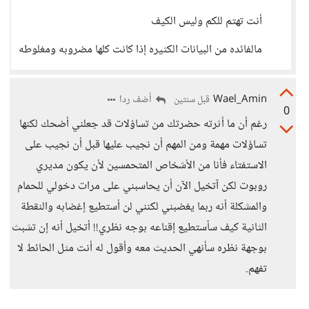
أنت تهتم للكم وليس الكيف
مالفائده من البيانات الكثيره إذا كانت كلها مضروبه ومغلوطه
Wael_Amin
أضف ردا
قبل سنتين
0
رغم أن ما أثرته حضرتك من تساؤلات قد جعلني أضحك لكنها
تساؤلات مهمة ومن المهم أن نجيب عليها قبل أن نجيب على
الاستفتاء فأنا من الأشخاص المتحمسين لأن يكون مديري
روبوت لكن آتخيل الآن أن يحاسبني على مرات دخولي للحمام
والمشكلة أنه ربما يغضبني لكنني لن أستطيع إغضابه والنقطة
الثانية كيف سأستطيع إقناعه بوجه نظري!! أتخيل أنه إن تشبث
بوجهة نظره سأنهي الحديث معه وأقول له أنت مثل الحائط لا
تفهم.