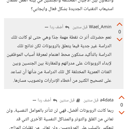
والتعاون بين الأجيال المختلفة والجنسين في بيئة العمل لضمان
استيعاب التقنيات الجديدة بشكل فعال وايجابي؟
Wael_Amin
أضف ردا
قبل سنتين
0
نعم حضرتك أثر ت نقطة مهمة جدًا وهي حتى لو كانت تلك
الدراسة غير جدية فيما يتعلق بالروبوتات لكن نتائج تلك
الدراسة بالتأكيد ستكون محط اهتمام لمعرفة أسباب الموظفين
لإبداء الروبوتات على مدرائهم وللمقارنة بين الجنسين وبين
الفئات العمرية المختلفة كل تلك الدراسة من شأنها أن تساعد
على تصحيح الكثير من أخطاء الإدرارات وتصويب مسارها.
a4data
أضف ردا
قبل سنتين
قبل سنتين
0
ربما كانت الروبوتات أفضل، فهي لن تتأثر بالعوامل النفسية، ولن
تعاني من القلق والتوتر والمشاكل النفسية الأخرى التي قد
تنعكس بالسلب على المرؤوسين، ولن تعاني من تقلبات المزاج،