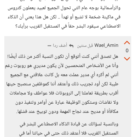
والرأسمالية بوجه عام التي تحول الجميع لعبيد يعملون كتروس
في ماكينة ضخمة لا تشبع أو تهدأ .. لكن هل هذا يعني أن الذكاء
الاصطناعي سيقود البشر حقاً في المستقبل القريب برأيك؟
Wael_Amin
أضف ردا
قبل سنتين
0
هل تصدق أنني كنت أتوقع أن تكون النسبة أكثر من ذلك أيضًا!
وأنا من الأشخاص المتحمسين لأن يكون مديري هو روبوت رغم
أنني لم أكره أي مدير عملت معه بل كانت علاقتي مع الجميع
طيبة لكن أود تجريب ذلك وأعتقد أننا كموظفين سنصبح حينها
أقرب بطريقة تعاملنا إلى الروبوتات فلا عواطف ولا مجاملات
ولا نقاشات وستكون الوظيفة عبارة عن أوامر وتنفيذ دون
مكافأة أو مديح عند نجاح المهمة ودون توبيخ عند فشلها.
وبالنسبة لسؤالك عن قيادة الذكاء الاصطناعي للبشر في
المستقبل القريب فلا أعتقد ذلك حتى في حياتنا أما في