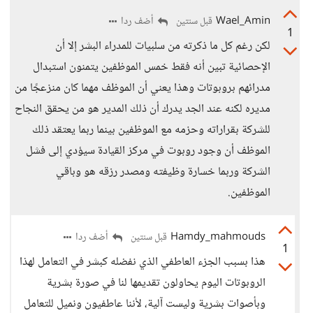
Wael_Amin
أضف ردا
قبل سنتين
1
لكن رغم كل ما ذكرته من سلبيات للمدراء البشر إلا أن
الإحصائية تبين أنه فقط خمس الموظفين يتمنون استبدال
مدرائهم بروبوتات وهذا يعني أن الموظف مهما كان منزعجًا من
مديره لكنه عند الجد يدرك أن ذلك المدير هو من يحقق النجاح
للشركة بقراراته وحزمه مع الموظفين بينما ربما يعتقد ذلك
الموظف أن وجود روبوت في مركز القيادة سيؤدي إلى فشل
الشركة وربما خسارة وظيفته ومصدر رزقه هو وباقي
الموظفين.
Hamdy_mahmouds
أضف ردا
قبل سنتين
1
هذا بسبب الجزء العاطفي الذي نفضله كبشر في التعامل لهذا
الروبوتات اليوم يحاولون تقديمها لنا في صورة بشرية
وبأصوات بشرية وليست آلية، لأننا عاطفيون ونميل للتعامل