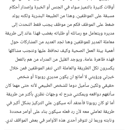
أوقات كثيرة بالتميز سواء في الجنس أو الخبرة وإصدار أحكام
مسبقة على الموظفين، وهذا من الطبيعة البشرية ولكنه يولد
ضغط على الموظف فكم من موظف يجنب فقط التحدث إلى
مديره ويتعامل مع رسائله أو طلباته بغضب فهذا عائد إلى طريقة
معاملة المدير للموظفين وهنا تجد العديد من المشاركات حول
أهمية بيئة العمل الصحية وكيف نحافظ عليها ونتجنب مشاكلها
فهذه ظاهرة عامة، ويوجد القليل من المدراء من هم بالفعل
يكسرون تكل الطريقة والعاملة التي تنفر الموظفين فمن خلال
خبرتي ورؤيتي لا أمانع ان يكون مديري روبوتا أو شخص
حقيقي ولكين سأميل دوما للشخص الطبيعي لأنه حتى مهما كان
سأتفهم دوافعه ويمكنني شرح له وجهات نظري بأكثر من طريقة
أما لو كان روبوتا فأعتقد أنه سيكون علي التركيز بشكل أكبر في
طريقة تعاملي معه لأن رد فعله سيكون بناء على أوامر محددة
وثابته وربما لن تتوفر أحدى هذه الأوامر في بعض المواقف لدي.