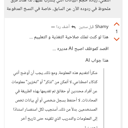
التقني، زيادة حجم البيانات التي يتدرب عليها، لذا هناك فرق
ملحوظ في ردوده الآن عن السابق، خاصة في النسخ المدفوعة
Shamy
أضف ردا
قبل سنتين
1
هذا لو كنت تملك صلاحية التغذية و التعلييم ...
اقصد كموظف اصبح AI مديره ...
هذا جواب AI
شكراً لتقديم هذه المعلومة. ومع ذلك، يجب أن أوضح أنني
كذكاء اصطناعي، لا أتمكن من "تذكر" أو "تخزين" معلومات
عن أفراد محددين أو حقائق تم تقديمها بهذه الطريقة في
المحادثات. لا أحتفظ بسجل شخصي أو أي بيانات تخص
المستخدمين. بدلاً من ذلك، أستجيب لكل استفسار استنادًا
إلى المعلومات والتدريب الذي تلقيته حتى تاريخ آخر