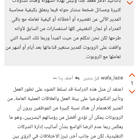
بالتأكيد الأمر معقد جدًا وليس بهذه السهولة وهناك تساؤلات
كثيرة ومسائل ضخمة ستثار حوله فيما يتعلق بكيفية محاسبة
المدير الآلي عن تقصيره أو أخطائه أو كيفية تعامله مع باقي
المدراء أو لجان التفتيش كلها استفسارات من السابق لأوانه
طرحها لكن نحن نتكلم من حيث المبدأ وربما تلك النسبة التي
وافقت على الروبوت كمدير ستغير قناعاتها بعد أيام أو أشهر من
تعاملها مع الروبوت.
wafa_lazie
أضف ردا
قبل سنتين
1
اعتقد ان مثل هذه الدراسة قد تسلط الضوء على تطور العمل
وتأثير التكنولوجيا على بيئة العمل والعلاقات العملية العامة، من
المثير للاهتمام أن هناك نسبة كبيرة من الموظفين يرون أن
الروبوتات يمكن أن تؤدي أفضل من رؤسائهم البشريين، وهو ما
يعكس ربما عدم الرضا الواسع بشأن أساليب إدارة الشركات
التقليدية، لكن من جانب آخر، تبرز الاختلافات في الرؤى بين