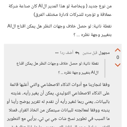
من نوع جديد ( وبخاصة لو هذا المدير الAI كان صناعة شركة
عملاقة و تؤجره للشركات لادارة مختلف الفرق)
نقطة ثانية: لو حصل خلاف وجهات النظر هل يمكن اقناع الAI
بتغيير وجهة نظره ... ؟
مجهول
أضف ردا
قبل سنتين
0
نقطة ثانية: لو حصل خلاف وجهات النظر هل يمكن اقناع
الAI بتغيير وجهة نظره ... ؟
وفقا لتجاربنا مع أدوات الذكاء الاصطناعي والتي أغلبها قائمة
على الذكاء الاصطناعي التوليدي، يمكن أن يغير رأيه، غذيته
بالبيانات، يعني ربما لنغير رأيه أن نقدم له تقرير يوضح رأينا أو
يثبته ووفقا لمعالجته للبيانات سيتمكن من اتخاذ القرار، فمثلا
ما السبب في تطوير نسخ شات جي بي تي، برأيي مع التطوير