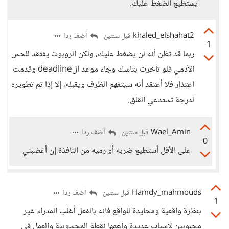
يستطيع الضغط عليك.
khaled_elshahat2
أضف ردا
قبل سنتين
1
ربما قد تظن أنه لن يضغط عليك، ولكن الروبوت يفتقد للحس
الآدمي فلو تأخرت بتاسك وجاء موعد الdeadline وقدمت
اعتذار فلا أعتقد أنه سيتفهم الظرف ويقبله، إلا إذا تم تطويره
لدرجة تستدعي القلق.
Wael_Amin
أضف ردا
قبل سنتين
0
على الأقل أستطيع ضربه أو رميه من النافذة إن أغضبني
Hamdy_mahmouds
أضف ردا
قبل سنتين
1
بنظرة واقعية ومحايدة للواقع فإنه بالفعل أغلب المدراء غير
محبوبين لأسباب عديدة وأهمها نقطة المحسوبية والعمل في