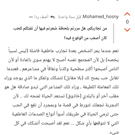
Mohamed_hosny
أضف ردا
قبل سنة واحدة
0
من تجاربكم، هل مررتم بلحظة شعرتم فيها أن تقبّلكم للحب
كان أصعب من الوقوع فيه؟
نعم عندما يمر الشخص بعدة تجارب عاطفية فاشلة (ليس لسبباً
يخصه) بل لأن المجتمع نفسه أصبح لا يهتم سوى بالمادة أو لأن
الناس أصبحوا أكثر سطحية وكذباً ونفاقاً في مشاعرهم ، فعندما
تقابل حب يمنح لك (بلا مقابل) تتشكك وتفكر ما الذي يوجد وراء
تلك المعاملة اللطيفة ، وراء تلك المشاعر التي تبدو صادقة هل هو
مقلب آخر أو بالبلدي (خاذوق) تستعد الحياة لمنحه لك .. لأن
التجربة تجعلك تتورط في قصة ما وبمجرد أن تقع في الحب
حتى ترمي الحياة في طريقك أسوأ أنواع الصدمات العاطفية
التي لا تتوقعها بأي شكل ... نعم لقد أصبحت أتشكك في كل
شيء.