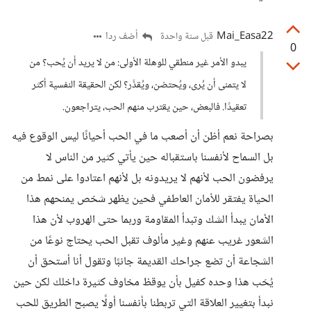
Mai_Easa22
أضف ردا
قبل سنة واحدة
0
يبدو الأمر غير منطقي للوهلة الأولى: من لا يريد أن يُحب؟ من
لا يتمنى أن يُرى، ويُحتضن، ويُقدَّر؟ لكن الحقيقة النفسية أكثر
تعقيدًا. فالبعض، حين يقترب منهم الحب، يتراجعون.
بصراحة نعم أظن أن أصعب ما في الحب أحيانًا ليس الوقوع فيه
بل السماح لأنفسنا باستقباله حين يأتي كثير من الناس لا
يرفضون الحب لأنهم لا يريدونه بل لأنهم اعتادوا على نمط من
الحياة يفتقر للأمان العاطفي فحين يظهر شخص يمنحهم هذا
الأمان يبدأ الشك وتبدأ المقاومة وربما حتى الهروب لأن هذا
الشعور غريب عنهم وغير مألوف تقبل الحب يحتاج نوعًا من
الشجاعة أن تضع جراحك القديمة جانبًا وتقول أنا أستحق أن
يُحَب هذا وحده كفيل بأن يوقظ مخاوف كثيرة داخلك لكن حين
نبدأ بتغيير العلاقة التي تربطنا بأنفسنا أولًا يصبح الطريق للحب