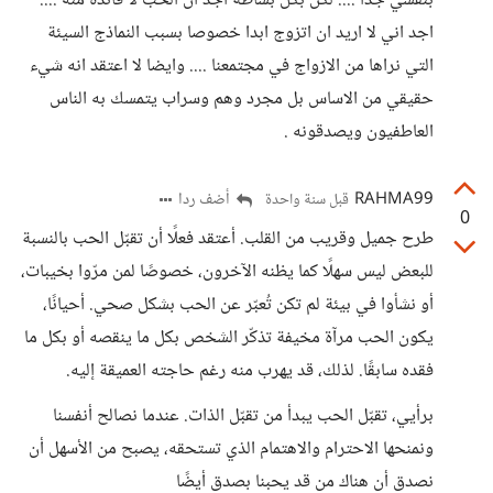
بنفسي جدا .... لكن بكل بساطة اجد ان الحب لا فائدة منه ....
اجد اني لا اريد ان اتزوج ابدا خصوصا بسبب النماذج السيئة
التي نراها من الازواج في مجتمعنا .... وايضا لا اعتقد انه شيء
حقيقي من الاساس بل مجرد وهم وسراب يتمسك به الناس
العاطفيون ويصدقونه .
RAHMA99
أضف ردا
قبل سنة واحدة
0
طرح جميل وقريب من القلب. أعتقد فعلًا أن تقبّل الحب بالنسبة
للبعض ليس سهلًا كما يظنه الآخرون، خصوصًا لمن مرّوا بخيبات،
أو نشأوا في بيئة لم تكن تُعبّر عن الحب بشكل صحي. أحيانًا،
يكون الحب مرآة مخيفة تذكّر الشخص بكل ما ينقصه أو بكل ما
فقده سابقًا. لذلك، قد يهرب منه رغم حاجته العميقة إليه.
برأيي، تقبّل الحب يبدأ من تقبّل الذات. عندما نصالح أنفسنا
ونمنحها الاحترام والاهتمام الذي تستحقه، يصبح من الأسهل أن
نصدق أن هناك من قد يحبنا بصدق أيضًا