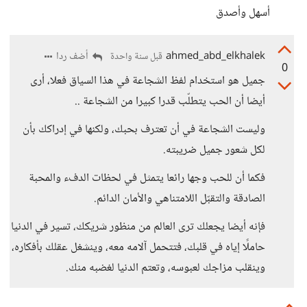
أسهل وأصدق
ahmed_abd_elkhalek
أضف ردا
قبل سنة واحدة
0
جميل هو استخدام لفظ الشجاعة في هذا السياق فعلا، أرى
أيضا أن الحب يتطلّب قدرا كبيرا من الشجاعة ..
وليست الشجاعة في أن تعترف بحبك، ولكنها في إدراكك بأن
لكل شعور جميل ضريبته.
فكما أن للحب وجها رائعا يتمثل في لحظات الدفء والمحبة
الصادقة والتقبّل اللامتناهي والأمان الدائم.
فإنه أيضا يجعلك ترى العالم من منظور شريكك، تسير في الدنيا
حاملًا إياه في قلبك، فتتحمل آلامه معه، وينشغل عقلك بأفكاره،
وينقلب مزاجك لعبوسه، وتعتم الدنيا لغضبه منك.