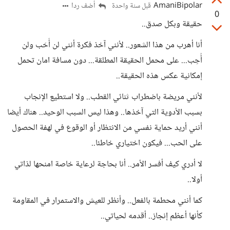
AmaniBipolar
أضف ردا
قبل سنة واحدة
0
حقيقة وبكل صدق..
أنا أهرب من هذا الشعور.. لأنني آخذ فكرة أنني لن أُحَب ولن
أُحِب... على محمل الحقيقة المطلقة... دون مسافة امان تحمل
إمكانية عكس هذه الحقيقة..
لأنني مريضة باضطراب ثنائي القطب.. ولا استطيع الإنجاب
بسبب الأدوية التي آخذها.. وهذا ليس السبب الوحيد.. هناك أيضا
أنني أريد حماية نفسي من الانتظار أو الوقوع في لهفة الحصول
على الحب... فيكون اختياري خاطئا..
لا أدري كيف أفسر الأمر.. أنا بحاجة لرعاية خاصة امنحها لذاتي
أولا..
كما أنني محطمة بالفعل.. وأنظر للعيش والاستمرار في المقاومة
كأنها أعظم إنجاز.. أقدمه لحياتي..