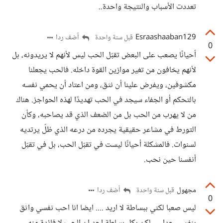
تعددت الأسباب والنتيجة واحدة..
Esraashaaban129
أضف ردا
قبل سنة واحدة
0
أحيانًا يصعب على البعض تقبّل الحب ليس لأنهم لا يريدونه، بل
لأنهم يخافون من تغير موازين القوة داخله. فالحب يجعلنا
مكشوفين، ويفرض علينا أن نثق، ومن اعتاد أن يحمي نفسه
بالتحكم أو الجفاء سيجد في الحب تهديدًا لهذه الحواجز. هناك
من لا يهرب من الحب بل من الضعف الذي قد يصاحبه، وكأن
التورط في مشاعر حقيقية يجرده من درعه الذي ظلّ يرتديه
لسنوات. فالمشكلة أحيانًا ليست في تقبّل الحب، بل في تقبّل
أنفسنا حين نحب.
مجهول
أضف ردا
قبل سنة واحدة
0
ليس صعبا لكني ببساطة لا اريد .... ايضا انا احب نفسي واثق