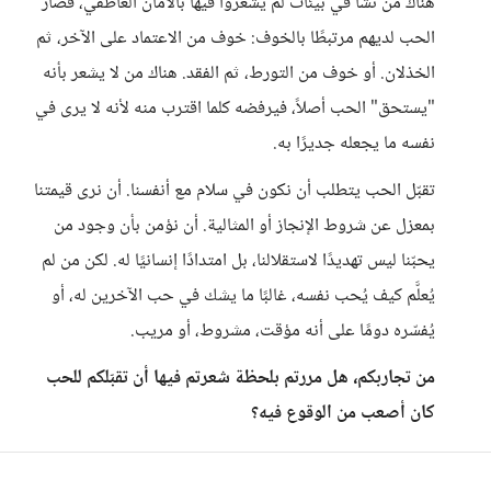
هناك من نشأ في بيئات لم يشعروا فيها بالأمان العاطفي، فصار
الحب لديهم مرتبطًا بالخوف: خوف من الاعتماد على الآخر، ثم
الخذلان. أو خوف من التورط، ثم الفقد. هناك من لا يشعر بأنه
"يستحق" الحب أصلاً، فيرفضه كلما اقترب منه لأنه لا يرى في
نفسه ما يجعله جديرًا به.
تقبّل الحب يتطلب أن نكون في سلام مع أنفسنا. أن نرى قيمتنا
بمعزل عن شروط الإنجاز أو المثالية. أن نؤمن بأن وجود من
يحبّنا ليس تهديدًا لاستقلالنا، بل امتدادًا إنسانيًا له. لكن من لم
يُعلَّم كيف يُحب نفسه، غالبًا ما يشك في حب الآخرين له، أو
يُفسّره دومًا على أنه مؤقت، مشروط، أو مريب.
من تجاربكم، هل مررتم بلحظة شعرتم فيها أن تقبّلكم للحب
كان أصعب من الوقوع فيه؟