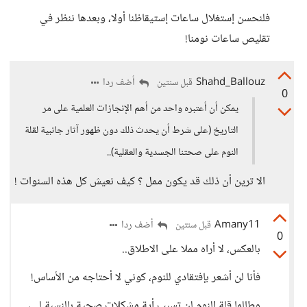
فلنحسن إستغلال ساعات إستيقاظنا أولا، وبعدها ننظر في
تقليص ساعات نومنا!
Shahd_Ballouz
أضف ردا
قبل سنتين
0
يمكن أن أعتبره واحد من أهم الإنجازات العلمية على مر
التاريخ (على شرط أن يحدث ذلك دون ظهور آثار جانبية لقلة
النوم على صحتنا الجسدية والعقلية)..
الا ترين أن ذلك قد يكون ممل ؟ كيف نعيش كل هذه السنوات !
Amany11
أضف ردا
قبل سنتين
0
بالعكس، لا أراه مملا على الاطلاق..
فأنا لن أشعر بإفتقادي للنوم، كوني لا أحتاجه من الأساس!
وطالما قلة النوم لن تسبب أية مشكلات صحية بالنسبة لي،