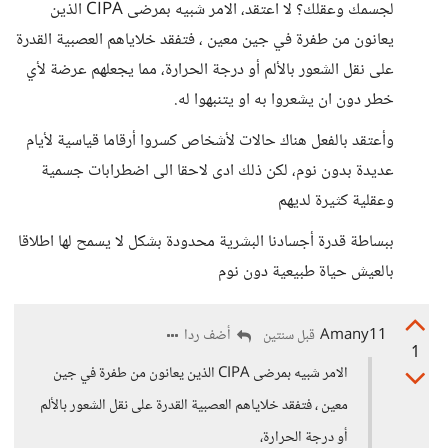
لجسمك وعقلك؟ لا اعتقد، الامر شبيه بمرضى CIPA الذين
يعانون من طفرة في جين معين ، فتفقد خلاياهم العصبية القدرة
على نقل الشعور بالألم أو درجة الحرارة، مما يجعلهم عرضة لأي
خطر دون ان يشعروا به او يتنبهوا له.
وأعتقد بالفعل هناك حالات لأشخاص كسروا أرقاما قياسية لأيام
عديدة بدون نوم، لكن ذلك ادى لاحقا الى اضطرابات جسمية
وعقلية كثيرة لديهم
ببساطة قدرة أجسادنا البشرية محدودة بشكل لا يسمح لها اطلاقا
بالعيش حياة طبيعية دون نوم
Amany11
أضف ردا
قبل سنتين
1
الامر شبيه بمرضى CIPA الذين يعانون من طفرة في جين
معين ، فتفقد خلاياهم العصبية القدرة على نقل الشعور بالألم
أو درجة الحرارة،