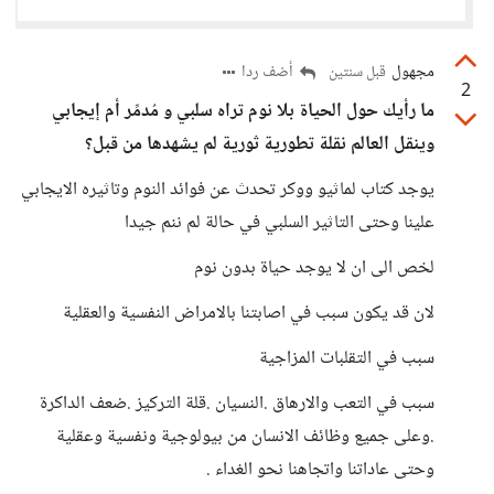
مجهول
أضف ردا
قبل سنتين
2
ما رأيك حول الحياة بلا نوم تراه سلبي و مُدمِّر أم إيجابي
وينقل العالم نقلة تطورية ثورية لم يشهدها من قبل؟
يوجد كتاب لماثيو ووكر تحدث عن فوائد النوم وتاثيره الايجابي
علينا وحتى التاثير السلبي في حالة لم ننم جيدا
لخص الى ان لا يوجد حياة بدون نوم
لان قد يكون سبب في اصابتنا بالامراض النفسية والعقلية
سبب في التقلبات المزاجية
سبب في التعب والارهاق .النسيان .قلة التركيز .ضعف الداكرة
.وعلى جميع وظائف الانسان من بيولوجية ونفسية وعقلية
وحتى عاداتنا واتجاهنا نحو الغداء .