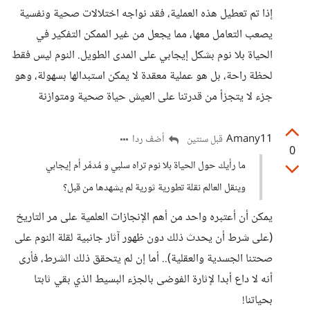
إذا تم تعطيل هذه العملية، فقد نواجه اختلالات صحية ونفسية
يصعب التعامل معها، مما يجعل من غير الممكن التفكير في
الحياة بلا نوم بشكل إيجابي على المدى الطويل. النوم ليس فقط
لحظة راحة، بل هو عملية معقدة لا يمكن استبدالها بسهولة، وهو
جزء لا يتجزأ من قدرتنا على العيش حياة صحية ومتوازنة
Amany11
أضف ردا
قبل سنتين
0
ما رأيك حول الحياة بلا نوم تراه سلبي و مُدمِّر أم إيجابي
وينقل العالم نقلة تطورية ثورية لم يشهدها من قبل؟
يمكن أن أعتبره واحد من أهم الإنجازات العلمية على مر التاريخ
(على شرط أن يحدث ذلك دون ظهور آثار جانبية لقلة النوم على
صحتنا الجسدية والعقلية).. أما إن لم يتحقق ذلك الشرط، فأرى
أنه لا داع أبدا لإثارة الفوضى بالجزء البسيط الذي بقي ثابتا
بحياتنا!