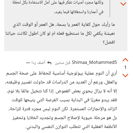
ولكنها مجرد أمنيات نفكر فيها على أمل الاستفادة بكل لحظة
في أعمارنا واستغلالها فيما يفيد،
ما رأيك حول كفاية العمر يا بسمة، هل العمر أو الوقت الذي
نعيشة يكفي لكل ما نستطيع فعله ام لو كان اطول لكانت حياتنا
افضل؟
Shimaa_Mohammed5
أضف ردا
قبل سنتين
1
أري أن النوم عملية بيولوجية أساسية للحفاظ على صحة الجسم
والعقل، ورغم أن العديد من الدراسات قد حاولت تفسير وظيفته،
إلا أنه لا يزال يحوي بعض الغموض. إذا كنا نتخيل عالمًا بلا نوم،
فقد يبدو مغريًا في البداية بسبب الفرصة التي يتيحها للوقت
الزائد والإنجازات المستمرة. لكن النوم ليس مجرد فترة للراحة،
بل هو مرحلة حيوية لإصلاح الجسم وتجديد الخلايا وتحفيز
الأنظمة العقلية التي تتطلب التوازن النفسي والبدني.