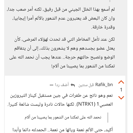
لم أسمع بهذا الخلل الجيني من قبل رفيق، لكنه أمر صعب جدا،
وان كان البعض قد يعتبرون عدم الشعور بالألم أمرا إيجابيا،
وقدرة خارقة.
لكن عند تأمل المخاطر التي قد تحدث لهؤلاء المرضى، كأن
يعتل عضو بجسدهم وهم لا يشعرون بذلك، إلى أن يتفاقم
الوضع وتصبح حالتهم حرجة.. عندها يجب أن نحمد الله على
تمكننا من الشعور بما يصيبنا من آلام!
Rafik_bn
أضف ردا
قبل سنتين
1
نعم وهو ناتج عن طفرات في جين مستقبل كيناز التيروزين
العصبي1 (NTRK1). لكنها حالات نادرة وليست شائعة كثيرا.
نحمد الله على تمكننا من الشعور بما يصيبنا من آلام
أكيد، حتى الألم نعمة ويالها من نعمة.. الحمدلله دائما وأبدا