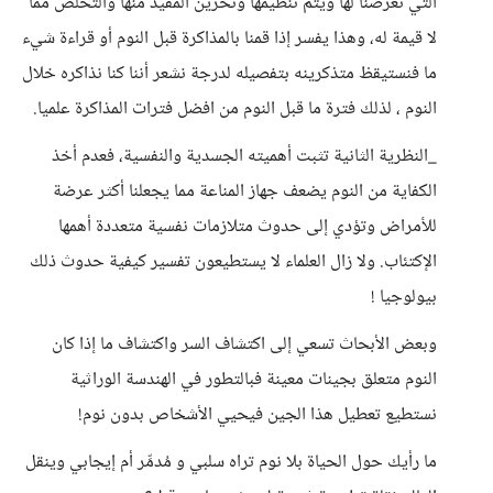
التي تعرضنا لها ويتم تنظيمها وتخزين المفيد منها والتخلص مما
لا قيمة له، وهذا يفسر إذا قمنا بالمذاكرة قبل النوم أو قراءة شيء
ما فنستيقظ متذكرينه بتفصيله لدرجة نشعر أننا كنا نذاكره خلال
النوم ، لذلك فترة ما قبل النوم من افضل فترات المذاكرة علميا.
_النظرية الثانية تثبت أهميته الجسدية والنفسية، فعدم أخذ
الكفاية من النوم يضعف جهاز المناعة مما يجعلنا أكثر عرضة
للأمراض وتؤدي إلى حدوث متلازمات نفسية متعددة أهمها
الإكتئاب. ولا زال العلماء لا يستطيعون تفسير كيفية حدوث ذلك
بيولوجيا !
وبعض الأبحاث تسعي إلى اكتشاف السر واكتشاف ما إذا كان
النوم متعلق بجينات معينة فبالتطور في الهندسة الوراثية
نستطيع تعطيل هذا الجين فيحيي الأشخاص بدون نوم!
ما رأيك حول الحياة بلا نوم تراه سلبي و مُدمِّر أم إيجابي وينقل