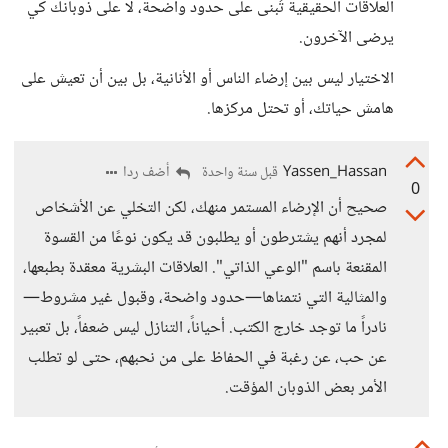
العلاقات الحقيقية تُبنى على حدود واضحة، لا على ذوبانك كي
يرضى الآخرون.
الاختيار ليس بين إرضاء الناس أو الأنانية، بل بين أن تعيش على
هامش حياتك، أو تحتل مركزها.
Yassen_Hassan
أضف ردا
قبل سنة واحدة
0
صحيح أن الإرضاء المستمر منهك، لكن التخلي عن الأشخاص
لمجرد أنهم يشترطون أو يطلبون قد يكون نوعًا من القسوة
المقنعة باسم "الوعي الذاتي". العلاقات البشرية معقدة بطبعها،
والمثالية التي نتمناها—حدود واضحة، وقبول غير مشروط—
نادراً ما توجد خارج الكتب. أحياناً، التنازل ليس ضعفاً، بل تعبير
عن حب، عن رغبة في الحفاظ على من نحبهم، حتى لو تطلب
الأمر بعض الذوبان المؤقت.