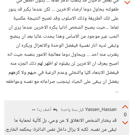
في بعض الاحيان قد ينقلب الامر تماما ... يكون الطفل في
طفولته يحاول دوما ارضاء الاخرين ... لكن عندما يكبر قد يثور
على تلك الطريقة وذلك الاسلوب وقد تصبح النتيجة عكسية
تماما ...حيث يصبح الشخص انانيا يكره الاخرين عندما يرى ان
الحب غير موجود من الاساس وهذا يحدث غالبا بعد ان ينضج
وتبقى لديه اثار نفسية فيفضل الوحدة والانعزال ويكره ان
يقترب منه احد ... ويحاول دوما معالجة الامور بنفسه حيث انه
اصبح يعرف ان الاخرين لن يقبلوه لو اظهر لهم ذلك الجزء منه
فيفضل الابتعاد كليا والتخلي وعدم الرغبة في حبهم ولا كرههم
يفضل ان يبقى على الحياد ليتجنب صراعاته مع نفسه وعواطفه
...
Yassen_Hassan
أضف ردا
قبل سنة واحدة
0
قد يختار الشخص الانغلاق لا عن وعي، بل كآلية لحماية ما
تبقى من نفسه. لكنه لا يزال داخل نفس الدائرة: يحكمه الخارج،