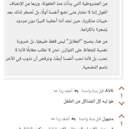
من المشروطية التي بدأت منذ الطفولة. وربما من الإنصاف
القول إننا لا نختار متى نضع أنفسنا أولًا، بل نُضطر لذلك بعد
خيبات متكررة، حين نجد أننا أعطينا كثيرًا دون مردود
يُشعرنا بالكرامة.
من هنا، يصبح "المقابل" ليس فقط طبيعيًا، بل ضرورة
نفسية للحفاظ على التوازن. نحن لا نطلب مقابلًا لأننا لا
نحب، بل لأننا نحب أنفسنا أيضًا، ونرفض أن نذوب في الآخر
باسم التضحية.
AVA
أضف ردا
قبل سنة واحدة
1
هو ليه كل المشاكل من الطفل
مجهول
أضف ردا
قبل سنة واحدة
1