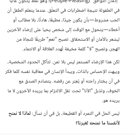
"إدمان التوافق" (People-Pleasing)؛ وهو نمط يتكوّن غالبًا
في الطفولة نتيجة اضطرابات في التعلّق. عندما يتعلم الطفل أن
الحب مشروط—بأن يكون جيدًا، مطيعًا، هادئًا، بلا مطالب أو
أخطاء—يتحول مع الوقت إلى شخص يحيا على إرضاء الآخرين
ليشعر بالأمان أو الاستحقاق. تصبح "نعم" طريقًا للنجاة من
الهجر، وتصبح "لا" كلمة مخيفة تُهدد العلاقة أو الانتماء.
لكن هذا الإرضاء المستمر ليس بلا ثمن. تتآكل الحدود الشخصية،
ويبهت الإحساس بالذات، ويبدأ الإنسان في معاقبة نفسه كلما فكر
في أن يختار راحته أو يُعبّر عن رفضه. يتصادم الصدق مع
الخوف، وتذبل "الأنا" تحت ثقل الالتزام بما يريده الآخرون لا ما
يريده هو.
ليس الحل في التمرد أو القطيعة، بل في أن نسأل:
لماذا لا نمنح
لأنفسنا ما نمنحه لغيرنا؟