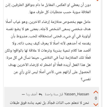
دون أن يعطي او العكس، المقابل ما دام بتوافق الطرفين، إذن
العلاقة سوية حسب متطلبات كل طرف منها.
عامل مهم بخصوص متلازمة إرضاء الاخرين، وهو غياب أصلًا
هدف شخصي يسعى الشخص لأجله، بمعنى هو لا يضع نفسه
أولوية في أي شيء، فحتى استحقاقه للحب، مشروط بأن
يقدمه له أحدهم، لأنه اصلًا لا يعرف كيف يحب ذاته، ولا
أقصد هنا كلام تنمية بشرية وترهات لا علاقة لها بالواقع! ولكن
فعلًا تلك المتلازمة تبدأ في التلاشي، حينما نسأل في كل مرة:
هل هذا الفعل أريده فعلًا أو اضطر له لإرضاء الآخرين بهدف
الحصول على آرائهم عني، لأنني أصلًا ليس لدَّي رأي عن
نفسي؟
Yassen_Hassan
أضف ردا
قبل سنة واحدة
0
نحن لا نتعلم حب الذات فجأة، بل نعيد بناءه فوق طبقات