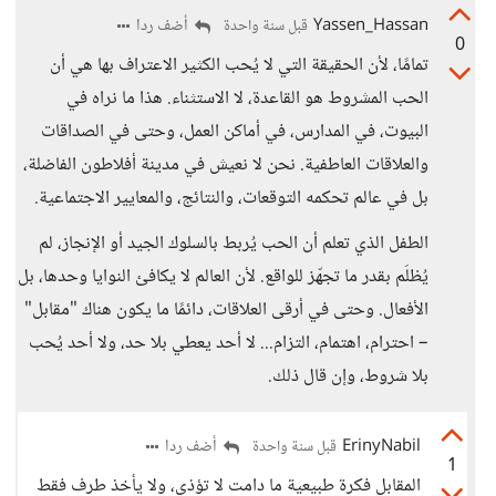
Yassen_Hassan
أضف ردا
قبل سنة واحدة
0
تمامًا، لأن الحقيقة التي لا يُحب الكثير الاعتراف بها هي أن
الحب المشروط هو القاعدة، لا الاستثناء. هذا ما نراه في
البيوت، في المدارس، في أماكن العمل، وحتى في الصداقات
والعلاقات العاطفية. نحن لا نعيش في مدينة أفلاطون الفاضلة،
بل في عالم تحكمه التوقعات، والنتائج، والمعايير الاجتماعية.
الطفل الذي تعلم أن الحب يُربط بالسلوك الجيد أو الإنجاز، لم
يُظلَم بقدر ما تجهّز للواقع. لأن العالم لا يكافئ النوايا وحدها، بل
الأفعال. وحتى في أرقى العلاقات، دائمًا ما يكون هناك "مقابل"
– احترام، اهتمام، التزام... لا أحد يعطي بلا حد، ولا أحد يُحب
بلا شروط، وإن قال ذلك.
ErinyNabil
أضف ردا
قبل سنة واحدة
1
المقابل فكرة طبيعية ما دامت لا تؤذي، ولا يأخذ طرف فقط