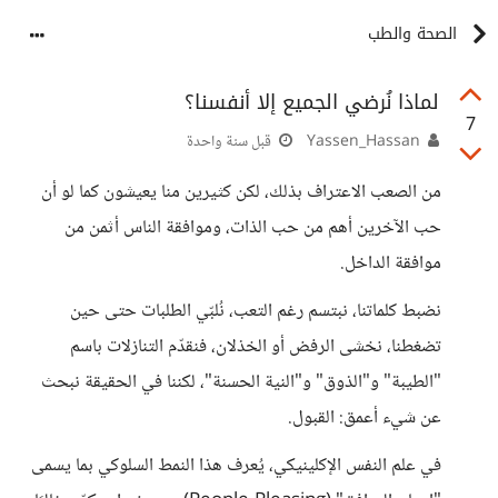
الصحة والطب
لماذا نُرضي الجميع إلا أنفسنا؟
7
Yassen_Hassan
قبل سنة واحدة
من الصعب الاعتراف بذلك، لكن كثيرين منا يعيشون كما لو أن
حب الآخرين أهم من حب الذات، وموافقة الناس أثمن من
موافقة الداخل.
نضبط كلماتنا، نبتسم رغم التعب، نُلبّي الطلبات حتى حين
تضغطنا، نخشى الرفض أو الخذلان، فنقدّم التنازلات باسم
"الطيبة" و"الذوق" و"النية الحسنة"، لكننا في الحقيقة نبحث
عن شيء أعمق: القبول.
في علم النفس الإكلينيكي، يُعرف هذا النمط السلوكي بما يسمى