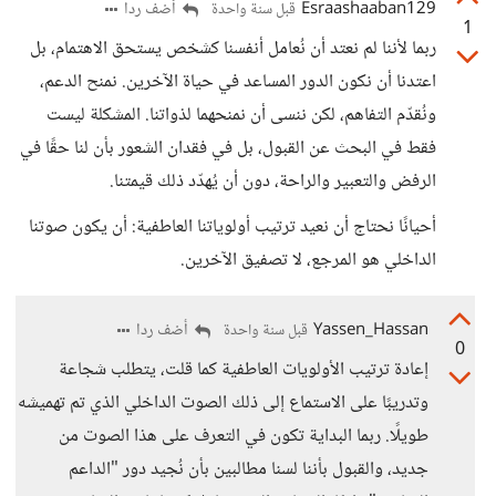
Esraashaaban129
أضف ردا
قبل سنة واحدة
1
ربما لأننا لم نعتد أن نُعامل أنفسنا كشخص يستحق الاهتمام، بل
اعتدنا أن نكون الدور المساعد في حياة الآخرين. نمنح الدعم،
ونُقدّم التفاهم، لكن ننسى أن نمنحهما لذواتنا. المشكلة ليست
فقط في البحث عن القبول، بل في فقدان الشعور بأن لنا حقًا في
الرفض والتعبير والراحة، دون أن يُهدّد ذلك قيمتنا.
أحيانًا نحتاج أن نعيد ترتيب أولوياتنا العاطفية: أن يكون صوتنا
الداخلي هو المرجع، لا تصفيق الآخرين.
Yassen_Hassan
أضف ردا
قبل سنة واحدة
0
إعادة ترتيب الأولويات العاطفية كما قلت، يتطلب شجاعة
وتدريبًا على الاستماع إلى ذلك الصوت الداخلي الذي تم تهميشه
طويلًا. ربما البداية تكون في التعرف على هذا الصوت من
جديد، والقبول بأننا لسنا مطالبين بأن نُجيد دور "الداعم