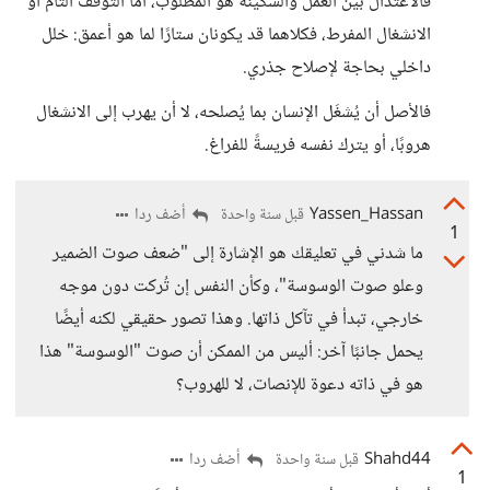
فالاعتدال بين العمل والسكينة هو المطلوب، أما التوقف التام أو
الانشغال المفرط، فكلاهما قد يكونان ستارًا لما هو أعمق: خلل
داخلي بحاجة لإصلاح جذري.
فالأصل أن يُشغَل الإنسان بما يُصلحه، لا أن يهرب إلى الانشغال
هروبًا، أو يترك نفسه فريسةً للفراغ.
Yassen_Hassan
أضف ردا
قبل سنة واحدة
1
ما شدني في تعليقك هو الإشارة إلى "ضعف صوت الضمير
وعلو صوت الوسوسة"، وكأن النفس إن تُركت دون موجه
خارجي، تبدأ في تآكل ذاتها. وهذا تصور حقيقي لكنه أيضًا
يحمل جانبًا آخر: أليس من الممكن أن صوت "الوسوسة" هذا
هو في ذاته دعوة للإنصات، لا للهروب؟
Shahd44
أضف ردا
قبل سنة واحدة
1