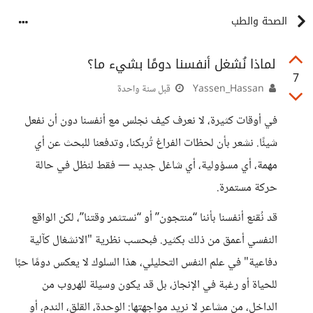
الصحة والطب
لماذا نُشغل أنفسنا دومًا بشيء ما؟
7
Yassen_Hassan
قبل سنة واحدة
في أوقات كثيرة، لا نعرف كيف نجلس مع أنفسنا دون أن نفعل
شيئًا. نشعر بأن لحظات الفراغ تُربكنا، وتدفعنا للبحث عن أي
مهمة، أي مسؤولية، أي شاغل جديد — فقط لنظل في حالة
حركة مستمرة.
قد نُقنع أنفسنا بأننا “منتجون” أو “نستثمر وقتنا”، لكن الواقع
النفسي أعمق من ذلك بكثير. فبحسب نظرية "الانشغال كآلية
دفاعية" في علم النفس التحليلي، هذا السلوك لا يعكس دومًا حبًا
للحياة أو رغبة في الإنجاز، بل قد يكون وسيلة للهروب من
الداخل، من مشاعر لا نريد مواجهتها: الوحدة، القلق، الندم، أو