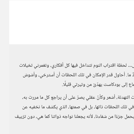
 تقول… لحظة اقتراب النوم تتداخل فيها كل أفكاري، وتغمرني تخيلات
دٍّ ما. أحاول قدر الإمكان في تلك اللحظات أن أسترخي، وأشوش
تماع إلى بودكاست يهدّئ من وتيرتي قليلًا.
التهدئة، أشعر وكأنّ عقلي يصرّ على أن يراجع كل ما مررت به،
 في تلك اللحظات ذاتها، بل في صمتها، الذي يكشف ما نخفيه عن
حمل جزءًا من شفاءنا، لأنه يجعلنا نواجه ذواتنا كما هي، دون تزييف