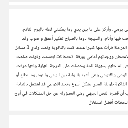
 يومي، وأركز على ما بين يدي وما يمكنني فعله باليوم القادم،
بحث فيها وأنام، والنتيجة دوما بالصباح تفكير أعمق وأصوب وقد
أصل لحلول بسهولة مقارنة بوضعي بالمساء وأنا أفكر بها، هذه المرحلة قرأت عنها كثيرا عندما كنت بالثانوية ونمت ولدي 3 مسائل
امتحان ووجدتهم أمامي بورقة الامتحانات ابتسمت وقولت ضاعت
 حتى تم حلهم بسهولة تامة وحصلت على الدرجة النهاية وقتها عرفت
 النوم اسمها HYPNAGOGIA مرحلة بين الوعي واللاوعي وهي أشبه بالبوابة بين الوعي والنوم، وما نطلع أو
الذاكرة طويلة المدى بشكل أسرع ونجد اللاوعي قد اشتغل بالنيابة
انب أن قشرة الفص الجبهي وهي المسؤولة عن حل المشكلات في أوج
 اللحظات أفضل استغلال