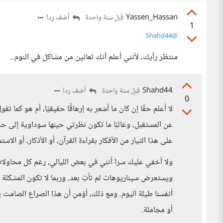
Yassen_Hassan
أضف ردا
قبل سنة واحدة
1
@Shahd44
منتظر رأيك، لأنني أعلم أنك تعانين من مشاكل في النوم..
Shahd44
أضف ردا
قبل سنة واحدة
0
لا أعلم حقًا إن كان ما أشعر به إرهاقًا حقيقيًا، أم هو كما
عن المستقبل، وغالبًا ما تكون نظرتي حينها سوداوية إلى ح
على هذا التيار من الأفكار بقراءة القرآن، أو الأذكار، أو الاس
ولا أخفي عليك سرا أنني في بعض الليالي، رغم كل محاولات 
ويستعرض سيناريوهات لم تأتِ بعد. وربما لا تكون المشكلة
أنفسنا طيلة اليوم. ومع ذلك، أؤمن أن هذا الصراع الصامت ي
أو مجاملة.