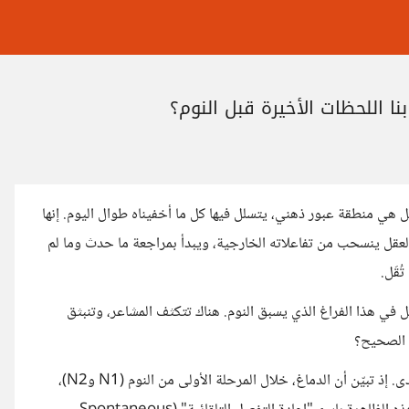
ا اللحظات الأخيرة قبل النوم؟
هي منطقة عبور ذهني، يتسلل فيها كل ما أخفيناه طوال اليوم. إنها
لعقل ينسحب من تفاعلاته الخارجية، ويبدأ بمراجعة ما حدث وما لم
قَل.
 في هذا الفراغ الذي يسبق النوم. هناك تتكثف المشاعر، وتنبثق
ق الصحيح؟
قد وجدت دراسات علم الأعصاب أن ما نُفكر فيه قبل النوم لا يذهب سدى. إذ تبيّن أن الدماغ، خلال المرحلة الأولى من النوم (N1 وN2)،