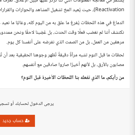
Reactivation)، حيث يُعيد المخ تشغيل المشاهد والحوارات والقرارات التي مررنا بها، ليسجلها أو يعيد ترتيبها في الذاكرة طويلة الأمد.
الدماغ في هذه اللحظات يُفرغ ما علق به من اليوم كله، وغالبًا ما نعيد 
نكتشف أننا لم نغضب فعلًا وقت الحدث، بل غَضِبنا لاحقًا ونحن ممددون نُ
مرهقين من العمل، بل من الصمت الذي نفرضه على أنفسنا كل يوم.
لحظات ما قبل النوم تشبه مرآةً دقيقةً تُظهر وجوهنا الحقيقية بعد أن تُ
مصابون بالأرق، بل لأنهم أخيرًا صاروا صادقين مع أنفسهم.
من رأيكم، ما الذي تفعله بنا اللحظات الأخيرة قبل النوم؟
يرجى الدخول لحسابك أو تسجي
حساب جديد