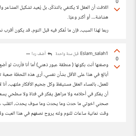
0
اللافت أن العقل لا يكتفي بالتذكّر، بل يُعيد تشكيل المشاعر وا
هشاشة… أو أكثر وعيًا.
ربما لهذا السبب، فإن ما نُفكر فيه قبل النوم، قد يكون أقرب ن
Eslam_salah1
أضف ردا
قبل سنة واحدة
0
وصفتها أنت بكونها ( منطقة عبور ذهني) أما أنا فأردت لو أض
أبالغ في هذا على الأقل بشأن نفسي، أرى هذه اللحظة صعبة ت
للعمل، بالمساء العقل مستيقظ وكل جحيم الأفكار ملتهب، أنا
أن يفكر في أحلامه ولا مراهق يفكر في فتاة ولا سطحي يسعى 
صحتي اخوتي ما حدث وما يحدث وما سوف يحدث، اتقلب عل
وقت ثمانية ساعات للنوم ولله يروح نصفهم في هذا العبث ول