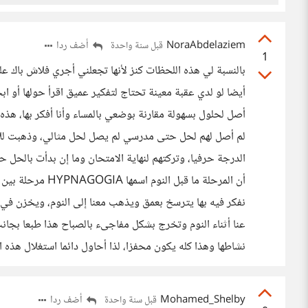
NoraAbdelaziem
أضف ردا
قبل سنة واحدة
1
بالنسبة لي هذه اللحظات كنز لأنها تجعلني أجري فلاش باك على
أيضا لو لدي عقبة معينة تحتاج لتفكير عميق اقرأ حولها أو ا
لم أصل لهم لحل حتى مدرسي لم يصل لحل مثالي، وذهبت لل
الدرجة حرفيا، وتركتهم لنهاية الامتحان وما إن بدأت بالحل
أن المرحلة ما قبل
نفكر فيه بها يترسخ بعمق ويذهب معنا إلى النوم، ويخزن في 
عنا أثناء النوم وتخرج بشكل مفاجىء بالصباح هذا طبعا بج
نشاطها وهذا كله يكون محفزا، لذا أحاول دائما استغلال هذه
Mohamed_Shelby
أضف ردا
قبل سنة واحدة