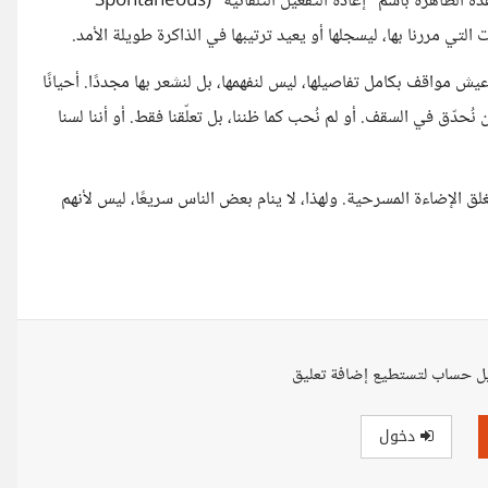
يستمر في معالجة المعلومات التي كنا نركز عليها قبيل الإغلاق. تُعرف هذه الظاهرة باسم "إعادة التفعيل التلقائية" (Spontaneous
عيش مواقف بكامل تفاصيلها، ليس لنفهمها، بل لنشعر بها مجددًا. أحيانًا
حدّق في السقف. أو لم نُحب كما ظننا، بل تعلّقنا فقط. أو أننا لسنا
غلق الإضاءة المسرحية. ولهذا، لا ينام بعض الناس سريعًا، ليس لأنهم
ل حساب لتستطيع إضافة تعليق
دخول