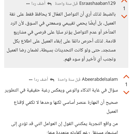
Esraashaaban129
أضف ردا
قبل سنة واحدة
1
بالضبط لذلك أري أن التواصل الفعّال لا يحافظ فقط على ثقة
العميل، بل أيضًا يحمي تقييمي وسمعتي في السوق، لأن الرد
المتأخر أو عدم التواصل يؤثر سلبًا على فرصي في مشاريع
قادمة. لذلك أحرص دائمًا على إبقاء العميل على اطلاع بكل
مستجد، حتى ولو كانت التحديثات بسيطة، لضمان رضا العميل
وتجنب أي تأخير أو سوء فهم.
Abeerabdelsalam
أضف ردا
قبل سنة واحدة
1
سؤال في غاية الذكاء والوعي ويعكس رغبة حقيقية في التطوير
صحيح أن المهارة عنصر أساسي لكنها وحدها لا تكفي لإقناع
العميل
من واقع التجربة يمكنني القول إن العوامل التي قد تؤدي إلى
استبعاد مستقل رغم كفاءته متعددة منها: