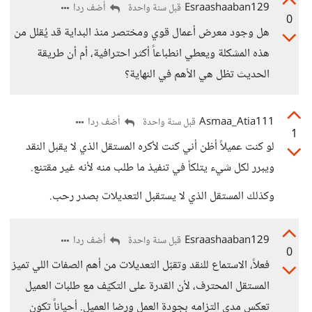
Esraashaaban129
أضف ردا
قبل سنة واحدة
0
هل وجود معرض أعمال قوي ومختصر منذ البداية قد يُقلل من
هذه المشكلة ويعطي انطباعاً أكثر احترافية، أم أن طريقة
الحديث تظل هي الأهم في النهاية؟
Asmaa_Atia111
أضف ردا
قبل سنة واحدة
1
لو كنت عميلاً أظن أني كنت لأكره المستقل الذي لا يقبل النقد
ويبرر لكل شيء يتلكأ في تنفيذ ما طلب منه لأنه غير مقتنع.
وكذلك المستقل الذي لا يستقبل التعديلات بصدر رحب.
Esraashaaban129
أضف ردا
قبل سنة واحدة
0
فعلاً، الاستماع للنقد وتقبّل التعديلات من أهم الصفات اللي تميز
المستقل المحترف، لأن القدرة على التكيّف مع طلبات العميل
تعكس مدى التزامه بجودة العمل ورضا العميل. أحياناً تكون