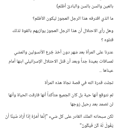
بالعين والسن بالسن والبادئ أظلم)
ما الذي اقترفه هذا الرجل العجوز ليكون الأظلم؟
وهل رأى الاحتلال أن هذا الرجل العجوز يوازيهم بالقوة لذلك
قتلوه ؟
عثرنا على المرأة بعد شهر دون أخذ جُرع الأنسولين والمشي
لمسافات بعيدة جداً وبعد أن قتل الاحتلال الإسرائيلي ابنها أمام
عيناها ..
تجلت قدرة الله في قصة نجاة هذه المرأة
لم نتوقع أنها حية بل كان الجميع متأكداً أنها فارقت الحياة وأنها
لن تصمد بعد رحيل زوجها
لكن سبحانه الملك القادر على كل شيء "إِنَّمَا أَمْرُهُ إِذَا أَرَادَ شَيْئًا أَنْ
يَقُولَ لَهُ كُنْ فَيَكُونُ"