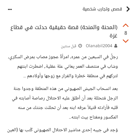
قصص وتجارب شخصية
(المحنة والمنحة) قصة حقيقية حدثت في قطاع
8
غزة
Olanabil2004
قبل سنتين
رجلٌ في السبعين من عمره، امرأةٌ عجوز مصاب بمرض السكري،
وشاب في منتصف العمر يعاني علة عقلية, اضطرت ابنتهم
لتركهم في منطقة خطرة والفرار مع زوجها وأولادهم ..
بعد انسحاب الجيش الصهيوني من هذه المنطقة وجدوا جثة
الرجل مُتحللة بعد أن أطلق عليه الاحتلال رصاصة أصابته في
قلبه فأرادته قتيلاً عرفه ابنه بعد أن تحللت جثتك من سنه
المكسور ومفتاح بيت ابنته..
وُجد في جيبه إحدى مناشير الاحتلال الصهيوني كُتب بها (العين