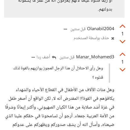
أو ربما قتلوه غيظًا لأنهم يعرفون أنه من عمر ما يسمونه
بدولتهم.
Olanabil2004
قبل سنتين
1
حذف بواسطة المستخدم
Manar_Mohamed3
أضف ردا
قبل سنتين
1
وهل رأى الاحتلال أن هذا الرجل العجوز يوازيهم بالقوة لذلك
قتلوه ؟
وهل مئات الآلاف من الأطفال في القطاع الأحياء والشهداء
يكافؤهم في القوة؟! المفترض أنه لا، لكن الواقع أن أصغر طفل
في غزة أشد صلابة من هذا الكيان الصهيوني، وأكثر إيمانًا وشرفًا
من الأمة العربية جمعاء. أرجو أن تسامحونا في حقكم علينا الذي
ضيعناه، وأسأل الله أن يشفِ صدوركم ويظهركم على عدوكم