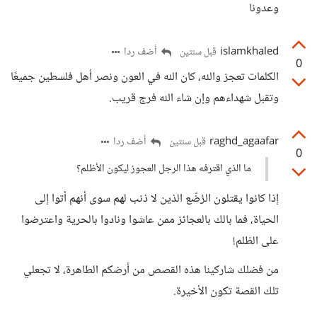
وعدونا
islamkhaled
أضف ردا
قبل سنتين
0
الكلمات تعجز والله، كان الله في العون ونصر أهل فلسطين جميعًا
وتقبل شهداءهم وإن شاء الله فرج قريب.
raghd_agaafar
أضف ردا
قبل سنتين
0
ما الذي اقترفه هذا الرجل العجوز ليكون الأظلم؟
إذا كانوا يقتلون الرُضّع الذين لا ذنب لهم سوى أنهم أتوا إلى
الحياة، فما بالك بالعجائز ممن عاشوا ونادوا بالحرية واعترضوا
على الظلم!
من فضلك شاركينا هذه القصص من أرضكم الطاهرة، لا تجعلي
تلك القصة تكون الأخيرة.