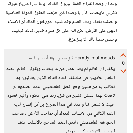
وقد آن وقت انفراج الغمة، وزوال الظالم، ولنا في التاريخ عبرة،
ذكرني مايحدث الأن بالوقت الذي هزمت المغول الدولة العباسية
واحتلت بغداد وبلاد الشام وقد كتب المؤرخون أنذاك أن الاسلام
انتهى على الأرض، لكن الله على كل شيء قدير، لذلك فيقيننا
وحسن ضننا بالله لا يتزعزغ.
Hamdy_mahmouds
أضف ردا
قبل سنتين
0
يكفي أن العالم لم يعد أعمى عن ما يحدث وبقولي العالم أقصد
الناس العاديين في مختلف أنحاء العالم الذين يطالبون بما
نطالب به من سنين وهو الحق الفلسطيني، هذه الصحوة لم
تحدث بهذا الشكل الكبير من قبل، ربما هي خطوة وأكبر خطوة
حيث لا نشعر أننا وحدنا في هذا الصراع بل كل إنسان لديه
القدر الكافي من الإنسانية ليدرك أن صاحب الأرض وصاحب
الحق هو الفلسطيني وليس العدو المدجج بالأسلحة ينشر
الرعب والإرهاب كيفما يريد.