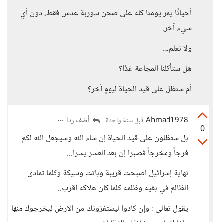
أحيانًا يمر يومنا كله على صحن شوربة عدس فقط، دون أي
شيء آخر.
ولا نعلم…
هل ستأكلنا المجاعة غدًا؟
أم سنظل على قيد الحياة ليومٍ آخر؟
Ahmad1978
أضف ردا
قبل سنة واحدة
0
بل ستظلون على قيد الحياة إن شاء الله وسيجعل الله لكم
فرجاً ومخرجاً فصبرا إن بعد العسر يسرا...
نهاية إسرائيل اصبحت قريبة وباتت وشيكة وكلما تمادى
الظالم في بغيه وظلمه كلما كان هلاكه اقرب..
يقول تعالى : وإن كادوا ليستفزونك من الارض ليخرجوك منها