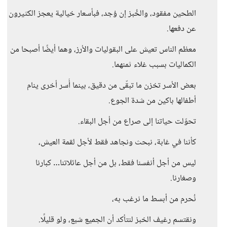
الطحين مفقود، والخُبز إن وُجد، فبأسعار خيالية يعجز الكثيرون
عن دفعها.
معظم الناس تعيش على البقوليات والأرز، وهما أيضًا أصبحا من
الكماليات بسبب غلاء ثمنهما.
بعض الأسر تخزن ما تبقّى من دقيق، بينما أُسر أخرى ينام
أطفالها باكين من شدة الجوع.
تحوّلت حياتنا إلى صراع من أجل البقاء.
كأننا في غابة، نبحث ونجاهد فقط لأجل لقمة العيش،
ليس من أجل أنفسنا فقط، بل من أجل عائلاتنا… كبارنا
وصغارنا.
نُحرم من أبسط ما نرغب به،
ونقتسم رغيف الخبز لنتأكد أن الجميع شبع، ولو قليلًا.