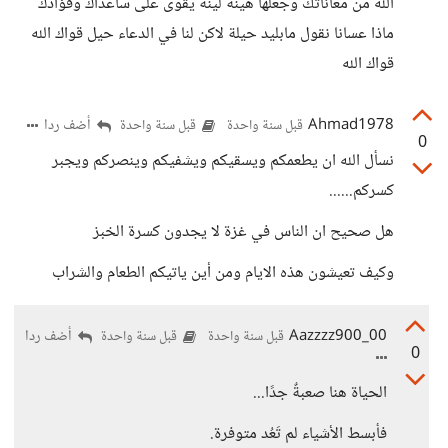
الله من معاناتك وجعلها هينة لينة يقوى على ساعداك وفؤادك
ماذا عسانا نقول مابليد حيلة لاكن لنا في الدعاء حيل قواك الله
قواك الله
Ahmad1978
أضف ردا
قبل سنة واحدة
قبل سنة واحدة
0
نسأل الله ان يطعمكم ويسقيكم ويشفيكم وينصركم ويجبر
كسركم......
هل صحيح ان الناس في غزة لا يجدون كسرة الخبز
وكيف تعيشون هذه الايام ومن أين ياتيكم الطعام والشراب
Aazzzz900_00
أضف ردا
قبل سنة واحدة
قبل سنة واحدة
0
الحياة هنا صعبةٌ جدًا...
فأبسط الأشياء لم تَعُد متوفرة.