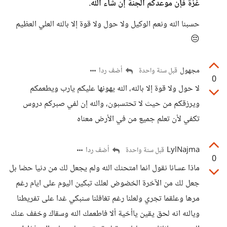
غزة فإن موعدكم الجنة إن شاء الله.
حسبنا الله ونعم الوكيل ولا حول ولا قوة إلا بالله العلي العظيم
😔
مجهول
أضف ردا
قبل سنة واحدة
0
لا حول ولا قوة إلا بالله، الله يهونها عليكم يارب ويطعمكم
ويرزقكم من حيث لا تحتسبون، والله إن لفي صبركم دروس
تكفي لأن تعلم جميع من في الأرض معناه
LylNajma
أضف ردا
قبل سنة واحدة
0
ماذا عسانا نقول انما امتحنك الله ولم يجعل لك من دنيا حضا بل
جعل لك من الآخرة الخضوض لعلك تبكين اليوم على ايام رغم
مرها وعلقما تجري ولعلنا رغم تغافلنا سنبكي غدا على تفريطنا
ويالله انه لحق يقين ياأخية ألا فاطعمك الله وسقاك وخفف عنك