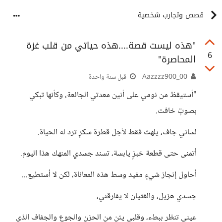
قصص وتجارب شخصية
"هذه ليست قصة....هذه حياتي من قلب غزة
6
المحاصرة"
Aazzzz900_00
قبل سنة واحدة
"أستيقظ من نومي على أنين معدتي الجائعة، وكأنها تبكي
بصوتٍ خافت.
لساني جاف، يلهث فقط لأجل قطرة سكرٍ ترد له الحياة.
أتمنى حتى قطعة خبزٍ يابسة، تسند جسدي المنهك هذا اليوم.
أحاول إنجاز شيءٍ مفيد وسط هذه المعاناة، لكن لا أستطيع...
جسدي هزيل، والغثيان لا يفارقني،
عيني تنظر ببطء، وقلبي يئن من الحزن والجوع والجفاف الذي