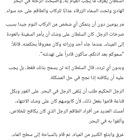
السلطان يعرف ما يجب القيام به، وأصبحت الرحلة في البحر
الهادئ وتحت السماء الزرقاء عذابًا للركاب والطاقم على حد سواء.
مر يومين دون أن يتمكن أي شخص من الركاب النوم جيدا بسبب
صرخات الرجل. كان السلطان على وشك أن يأمر السفينة بالعودة
إلى الميناء، عندما جاء أحد وزرائه وكان معروفاً بحكمته، قائلاً:
"سموكم بعد اذنكم، سأكون قادراً على تهدئته".
وبدون أي تردد، قال السلطان إنه لن يسمح بذلك فقط، بل يجب
عليه أن يكافئه إذا نجح في حل المشكلة.
الرجل الحكيم طلب أن يُلقى الرجل في البحر. على الفور وبكل
قناعة قاموا بفعل ذلك، لأن كابوسهم كان على وشك الانتهاء،
أمسك العديد من أفراد الطاقم الرجل الذي كان يكافح للخلاص،
وألقوا به في البحر.
غرق وابتلع الكثير من المياه، ثم قام بالسباحة إلى سطح الماء،