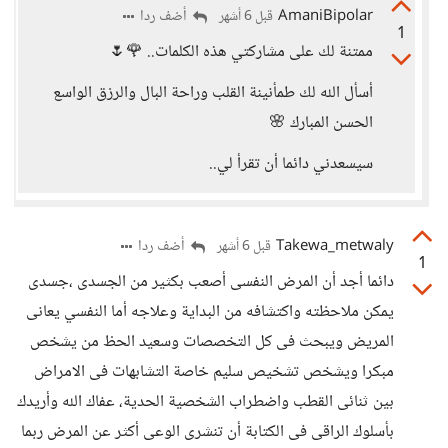
AmaniBipolar
أضف ردا
قبل 6 أشهر
1
ممتنة لك على مشاركتي هذه الكلمات.. 🌹🌷
أسأل الله لك طمأنينة القلب وراحة البال والرزق الواسع
الحسن المبارك 🌸
سيسعدني دائما أن تقرأ لي..
Takewa_metwaly
أضف ردا
قبل 6 أشهر
1
دائما أجد أن المرض النفسى أصعب بكثير من الجسدى ،جسدى
يمكن ملاحظته واكتشافه من البداية وعلاجه أما النفسي يعانى
المريض ويبحث فى كل التخصصات وسعيد الحظ من يشخص
مبكرا ويشخص تشخيص سليم خاصة التشابهات فى الامراض
بين ثنائى القطب واضطراب الشخصية الحدية، عفاك الله وأريدك
بأسلوك الراقى فى الكتابة أن تنشرى الوعى أكثر عن المرض ربما