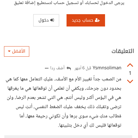
يرجى الدخول لحسابك أو تسجيل حساب لتستطيع إضافة تعليق
حساب جديد
دخول
التعليقات
الأفضل
Ysmnsoliman
أضف ردا
قبل 6 أشهر
1
من الصعب جداً تغيير الأم مع الأسف، عليكِ التعامل معها كما هي
بحدود دون جرحك، ويكفي أن تعلمي أن توقعاتها هي ما يغرقها
هي في البؤس أكثر وليس أنتم، هي التي تشعر بعدم الرضا، ولن
ترضى وتقبلك ذلك يخفف عليك الضغط النفسي، أنتِ ليس
مُطالب منكِ شيء سوى برها وأن تكوني رحيمة معها، أما
توقعاتها فليس لكِ أي دخل بتلبيتها.