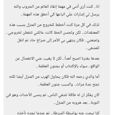
انا.. كنت أرى أنني في مهمة إنقاذ العالم من الحروب والله
يرسل لي إشارات علي اتباعها كي أحقق هذه المهمة..
لذلك في كل مرة كنت أخطط للخروج من المنزل بسبب هذه
المعتقدات.. لكن ولحسن الحظ كانت عائلتي تتفطن لخروجي..
وتمنعني.. فكان ينتهي بي الأمر إلى صراخ حاد ثم انقل
للمشفى..
بعدها بفترة اصبح أهدأ.. لكن لا يغيب عني الانفصال عن
الواقع.. سواء بالإكتئاب أو بجنون العظمة..
أما والدي رحمه الله فكان يحاول الهرب من المنزل أيضا لكنه
نجح عدة مرات.. والسبب جنون العظمة..
كان يفكر ان له طاقة تشفي الناس، ثم ينسى الأحداث وهو في
النوبة.. بعد هروبه من المنزل..
كنا نبحث عنه بواسطة الشرطة.. ثم عندما نجده نأخذه