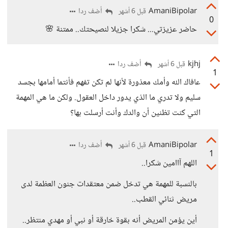
AmaniBipolar
أضف ردا
قبل 6 أشهر
0
حاضر عزيزتي... شكرا جزيلا لنصيحتك.. ممتنة 🌸
kjhj
أضف ردا
قبل 6 أشهر
1
عافاك الله وأمك معذورة لأنها لم تكن تفهم فأنتما أمامها بجسد
سليم ولا تدري ما الذي يدور داخل العقول. ولكن ما هي المهمة
التي كنت تظنين أن والدك وأنت أرسلت بها؟
AmaniBipolar
أضف ردا
قبل 6 أشهر
1
اللهم آاامين شكرا..
بالنسبة للمهمة هي تدخل ضمن معتقدات جنون العظمة لدى
مريض ثنائي القطب..
أين يؤمن المريض أنه بقوة خارقة أو نبي أو مهدي منتظر..