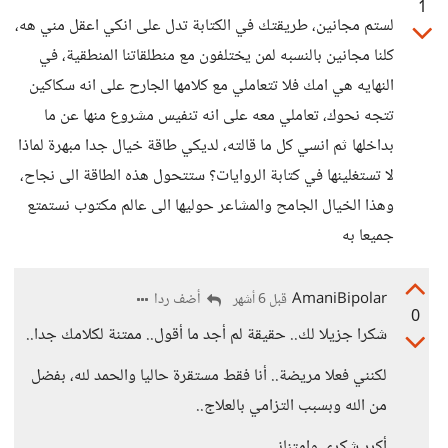
1
لستم مجانين، طريقتك في الكتابة تدل على انكي اعقل مني هه،
كلنا مجانين بالنسبه لمن يختلفون مع منطلقاتنا المنطقية، في
النهايه هي امك فلا تتعاملي مع كلامها الجارح على انه سكاكين
تتجه نحوك، تعاملي معه على انه تنفيس مشروع منها عن ما
بداخلها ثم انسي كل ما قالته، لديكي طاقة خيال جدا مبهرة لماذا
لا تستغلينها في كتابة الروايات؟ ستتحول هذه الطاقة الى نجاح،
وهذا الخيال الجامح والمشاعر حوليها الى عالم مكتوب نستمتع
جميعا به
AmaniBipolar
أضف ردا
قبل 6 أشهر
0
شكرا جزيلا لك.. حقيقة لم أجد ما أقول.. ممتنة لكلامك جدا..
لكنني فعلا مريضة.. أنا فقط مستقرة حاليا والحمد لله، بفضل
من الله وبسبب التزامي بالعلاج..
أكرر شكري وامتناني..