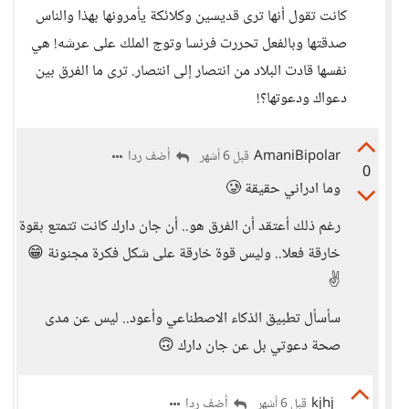
كانت تقول أنها ترى قديسين وكلائكة يأمرونها بهذا والناس
صدقتها وبالفعل تحررت فرنسا وتوج الملك على عرشه! هي
نفسها قادت البلاد من انتصار إلى انتصار. ترى ما الفرق بين
دعواك ودعوتها؟!
AmaniBipolar
أضف ردا
قبل 6 أشهر
0
وما ادراني حقيقة 🥲
رغم ذلك أعتقد أن الفرق هو.. أن جان دارك كانت تتمتع بقوة
خارقة فعلا.. وليس قوة خارقة على شكل فكرة مجنونة 😁
✌️
سأسأل تطبيق الذكاء الاصطناعي وأعود.. ليس عن مدى
صحة دعوتي بل عن جان دارك 🙃
kjhj
أضف ردا
قبل 6 أشهر