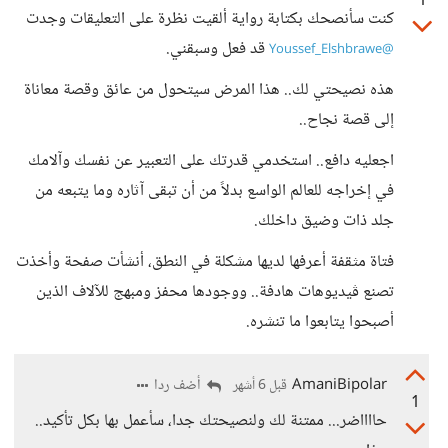
1
كنت سأنصحك بكتابة رواية ألقيت نظرة على التعليقات وجدت
قد فعل وسبقني.
@Youssef_Elshbrawe
هذه نصيحتي لك.. هذا المرض سيتحول من عائق وقصة معاناة
إلى قصة نجاح..
اجعليه دافع.. استخدمي قدرتك على التعبير عن نفسك وآلامك
في إخراجه للعالم الواسع بدلاً من أن تبقى آثاره وما يتبعه من
جلد ذات وضيق داخلك.
فتاة مثقفة أعرفها لديها مشكلة في النطق، أنشأت صفحة وأخذت
تصنع ڤيديوهات هادفة.. ووجودها محفز ومبهج للآلاف الذين
أصبحوا يتابعوا ما تنشره.
AmaniBipolar
أضف ردا
قبل 6 أشهر
1
حااااضر... ممتنة لك ولنصيحتك جدا، سأعمل بها بكل تأكيد..