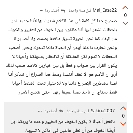
Mai_Easa22
أضف ردا
قبل سنة واحدة
0
صحيح جدا كل كلمة في هذا الكلام شعرت بها لأننا جميعا نمر
بلحظات نشعر فيها أننا عالقون بين الخوف من التغيير والخوف
من البقاء كما نحن الحيرة تسرق طاقتنا بصمت ولا أحد يرانا
ونحن نحارب داخلنا أؤمن أن الحياة دائما تتحرك وحتى أصعب
اللحظات لا تدوم لكن المشكلة أن الانتظار يستهلكنا وأحيانا لا
يكون القرار بين صواب وخطأ بل بين خيارين كلاهما صعب لذلك
أرى أن الأهم هو ألا نفقد أنفسنا وسط هذا الصراع أن نتذكر أننا
لسنا مضطرين للإسراع دائما ولا للاختيار تحت الضغط أحيانا
فقط نحتاج أن نأخذ نفسا عميقا ونهدأ حتى تتضح الأمور
Sakina2007
أضف ردا
قبل سنة واحدة
0
بالفعل أحيانًا لا يكون الخوف من التغيير وحده ما يربكنا، بل
أيضًا الخوف من أن نظل عالقين في أماكن لا تشبهنا.