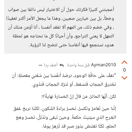
أعجبتني كثيرًا فكرتك حول أن الاختيار ليس دائمًا بين صواب
وخطأ، بل بين خيارين صعبين، وهذا ما يجعل الأمر أكثر تعقيدًا
، وفي خضم ذلك، من المهم ألا نفقد أنفسنا ، أنا أؤمن مثلك أن
التمهل لا يعني التراجع، وأن أحيانًا كل ما نحتاجه هو لحظة
هدوء نستجمع فيها أنفاسنا حتى تتضح لنا الرؤية.
Ayman2010
أضف ردا
قبل سنة واحدة
0
"نقفُ على حافَّةِ الوجودِ، نرصُدُ أنفُسَنا بينَ شَفَتيْ مِقصلةٍ: أنْ
نَخْترقَ الحِجابَ فَنَسْقطَ، أوْ نَترُكَ الحِجابَ فَنَذْوِي.
لكنْ، أيُّها الحائرُ، مَنْ قالَ إنَّ الخسارةَ نهايةٌ؟!
إنَّنا حينَ نُغامرُ ونَكسرُ، نَخسرُ براءةَ السُّكونِ، لكنَّنا نربحُ عُمْقَ
الجُرحِ الذي سيُنبِتُ حكمةً. وحينَ نَبقى ونَذْبُلُ، نَخسرُ وهجَ
الحلمِ، لكنَّا نَقتَنصُ بذورَ صبرٍ قدْ تُزهِرُ يومًا.