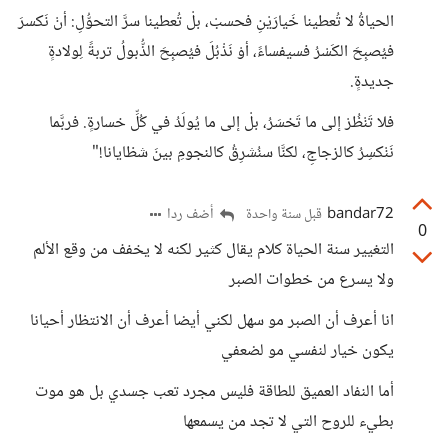
الحياةُ لا تُعطينا خَيارَيْنِ فحسبْ، بلْ تُعطينا سرَّ التحوُّلِ: أنْ نَكسرَ
فيُصبِحَ الكَسْرُ فسيفساءً، أوْ نَذْبُلَ فيُصبِحَ الذُّبولُ تربةً لِولادةٍ
جديدةٍ.
فلا تَنْظُرْ إلى ما تَخسَرُ، بلْ إلى ما يُولَدُ في كُلِّ خسارةٍ. فربَّما
نَنْكسِرُ كالزجاجِ، لكنَّا سنُشرِقُ كالنجومِ بينَ شظايانا!"
bandar72
أضف ردا
قبل سنة واحدة
0
التغيير سنة الحياة كلام يقال كثير لكنه لا يخفف من وقع الألم
ولا يسرع من خطوات الصبر
انا أعرف أن الصبر مو سهل لكني أيضا أعرف أن الانتظار أحيانا
يكون خيار لنفسي مو لضعفي
أما النفاد العميق للطاقة فليس مجرد تعب جسدي بل هو موت
بطيء للروح التي لا تجد من يسمعها