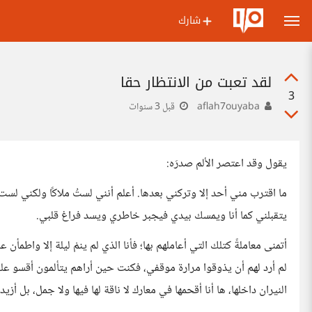
شارك
لقد تعبت من الانتظار حقا
3
aflah7ouyaba
قبل 3 سنوات
يقول وقد اعتصر الألم صدرَه:
ما اقترب مني أحد إلا وتركني بعدها. أعلم أنني لستُ ملاكًا ولكني لست
يتقبلني كما أنا ويمسك بيدي فيجبر خاطري ويسد فراغ قلبي.
أتمنى معاملةً كتلك التي أعاملهم بها؛ فأنا الذي لم ينمْ ليلة إلا واطم
لم أرد لهم أن يذوقوا مرارة موقفي، فكنت حين أراهم يتألمون أقسو عل
النيران داخلها، ها أنا أقحمها في معارك لا ناقة لها فيها ولا جمل، بل أزيدها