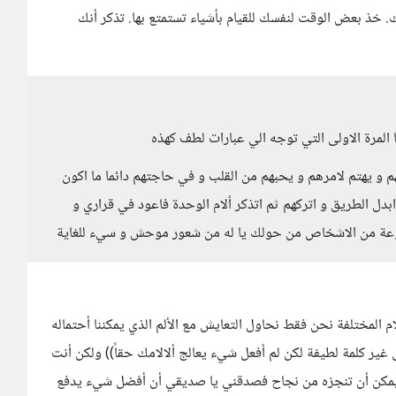
ك. خذ بعض الوقت لنفسك للقيام بأشياء تستمتع بها. تذكر أنك
ا المرة الاولى التي توجه الي عبارات لطف كهذه
م و يهتم لامرهم و يحبهم من القلب و في حاجتهم دائما ما اكون
دل الطريق و اتركهم ثم اتذكر ألام الوحدة فاعود في قراري و
وعة من الاشخاص من حولك يا له من شعور موحش و سيء للغاية
م المختلفة نحن فقط نحاول التعايش مع الألم الذي يمكننا أحتماله
قل غير كلمة لطيفة لكن لم أفعل شيء يعالج ألالامك حقاً)) ولكن أنت
يمكن أن تنجزه من نجاح فصدقني يا صديقي أن أفضل شيء يدفع