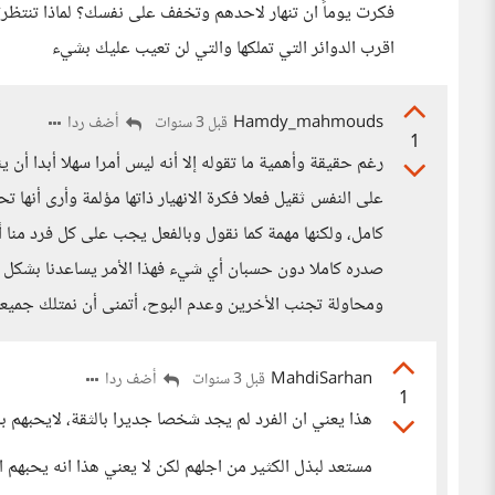
فكرت يوماً ان تنهار لاحدهم وتخفف على نفسك؟ لماذا تنتظر؟
اقرب الدوائر التي تملكها والتي لن تعيب عليك بشيء
Hamdy_mahmouds
أضف ردا
قبل 3 سنوات
1
رغم حقيقة وأهمية ما تقوله إلا أنه ليس أمرا سهلا أبدا أن ي
على النفس ثقيل فعلا فكرة الانهيار ذاتها مؤلمة وأرى أنه
كامل، ولكنها مهمة كما نقول وبالفعل يجب على كل فرد من
صدره كاملا دون حسبان أي شيء فهذا الأمر يساعدنا بشكل أ
ومحاولة تجنب الأخرين وعدم البوح، أتمنى أن نمتلك جميع
MahdiSarhan
أضف ردا
قبل 3 سنوات
1
هذا يعني ان الفرد لم يجد شخصا جديرا بالثقة، لايحبهم با
مستعد لبذل الكثير من اجلهم لكن لا يعني هذا انه يحبهم ا