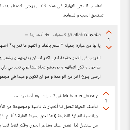
المناسب لك في النهاية. في هذه الأثناء، يرجى الاعتناء بنفس
تستحق الحب والسعادة.
aflah7ouyaba
أضف ردا
قبل 3 سنوات
1
يا لها من عبارة جميلة *اشعر بالمك و اتفهم ما تمر به* اظنه
الغريب في الامر حقيقة انني اكثر انسان يتفهمهم و يشعر به
موجود و لكن افعالهم و برودهم تجاه مشاعري تخبرني بان اب
ارضى بنوع اخر من الوحدة و هو ان تكون وحيدا في مجم
Mohamed_hosny
أضف ردا
قبل 3 سنوات
1
للأسف الحياة تحمل لنا أختبارات قاسية ومجموعة من الألا
وبالنسبة للعبارة اللطيفة ((هذا حق بسيط للغاية فأنا لم أ
من ستفعل لذا أنفض عنك مشاعر الحزن وفكر فقط فيما 