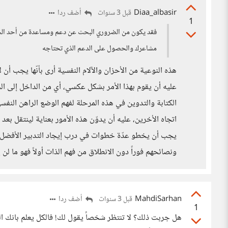
Diaa_albasir
أضف ردا
قبل 3 سنوات
1
فقد يكون من الضروري البحث عن دعم ومساعدة من أحد الجها
مشاعرك والحصول على الدعم الذي تحتاجه
هذه النوعية من الأحزان والآلام النفسية أرى بأنّها يجب أن
عليه أن يقوم بهذا الأمر بشكل عكسي، أي من الداخل إلى الخا
الكتابة والتدوين في هذه المرحلة لفهم الوضع الراهن النف
اتجاه الأخرين، عليه أن يدوّن هذه الأمور بعناية لينتقل بعد 
يجب أن يخطو عدّة خطوات في درب إيجاد التدبير الأفضل لم
ونصائحهم فوراً دون الانطلاق من فهم الذات أولاً فهو ما لن
MahdiSarhan
أضف ردا
قبل 3 سنوات
1
هل جربت ذلك؟ لا تنتظر شخصاً يقول لك! فالكل يعلم بانك ال