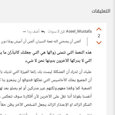
التعليقات
Aseel_Mustafa
أضف ردا
قبل 3 سنوات
2
أتمنى أن يمنحني الله نعمة النسيان. أتمنى أن أعيش يومًا دون ال
هذه النعمة التي تتمنى زوالها هي التي جعلتك كاتباً،إن ما 
التي لا يدركها الآخرون بدونها نحن لا شيء
عليك أن تدرك أن المشكلة ليست بك ،إنما الميزة التي لديك 
أن الجميع يملك الأحاسيس التي نملكها فنتوقع أن يشعرو بنا كما
الصعبة كما وقفنا معهم،ولكنهم غير مدركين أو لم يصلو بعد
أنفسنا بقولنا أننا ثقل على الآخرين لأن أفكارنا سوف تنعكس على
الشكر الزائد او الإعتذار الزائد يجعل الشخص الآخر يظن حقاً أ