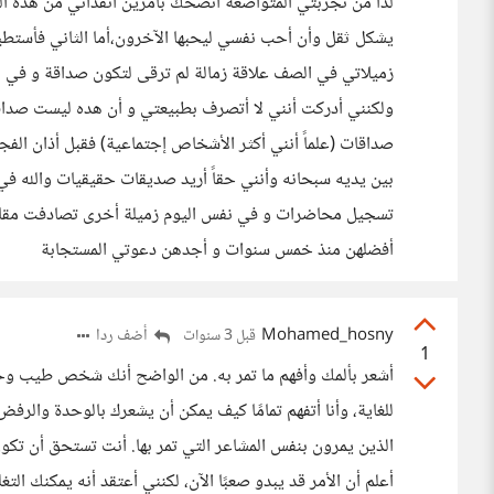
لذا من تجربتي المتواضعة أنصحك بأمرين أنقذاني من هذه ال
يشكل ثقل وأن أحب نفسي ليحبها الآخرون،أما الثاني فأستط
زميلاتي في الصف علاقة زمالة لم ترقى لتكون صداقة و في 
ولكنني أدركت أنني لا أتصرف بطبيعتي و أن هده ليست صداقة
صداقات (علماً أنني أكثر الأشخاص إجتماعية) فقبل أذان الف
بين يديه سبحانه وأنني حقاً أريد صديقات حقيقيات والله في
تسجيل محاضرات و في نفس اليوم زميلة أخرى تصادفت مقاعدن
أفضلهن منذ خمس سنوات و أجدهن دعوتي المستجابة
Mohamed_hosny
أضف ردا
قبل 3 سنوات
1
أشعر بألمك وأفهم ما تمر به. من الواضح أنك شخص طيب وح
للغاية، وأنا أتفهم تمامًا كيف يمكن أن يشعرك بالوحدة والر
الذين يمرون بنفس المشاعر التي تمر بها. أنت تستحق أن تكون
أعلم أن الأمر قد يبدو صعبًا الآن، لكنني أعتقد أنه يمكن