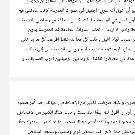
دوامة التي غرقت فيها،الأول أن أتوقف عن الشعور أن وجودي
يع أن أقول أنه سري الجميل،في سنوات المدرسة كانت علاقتي مع
أول فصل في الجامعة حاولت تكوين صداقة مع زميلاتي بالشعبة
 وأنني لا أريد أن أقضي سنوات الجامعة كما المدرسة بدون
جر صليت قيام الليل و قلت كل هذا لله فقط أفرغت كل ما بداخلي
 صباح اليوم فوجئت بزميلة أخرى لي بالشعبة تأتي إلي تطلب
ا في محاضرة للكلية أنا وهاتين الزميلتين أقرب الصديقات و
نون، ولكنك تعرضت لكثير من الإحباط في حياتك. هذا أمر صعب
فض. أود أن أقول لك أيضًا أنك لست وحدك. هناك الكثير من الأشخاص
 محبوبًا ومقبولًا كما أنت، وهناك شخص ما هناك من سيقدرك حقًا.
ك التغلب على هذا الألم. أنت شخص قوي ومحب، وستجد الشخص