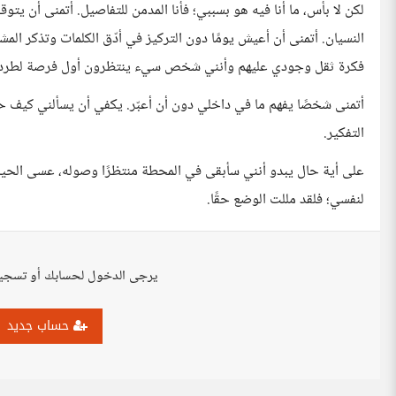
لكن لا بأس، ما أنا فيه هو بسببي؛ فأنا المدمن للتفاصيل. أتمنى أن يتو
النسيان. أتمنى أن أعيش يومًا دون التركيز في أدّق الكلمات وتذكر المش
فكرة ثقل وجودي عليهم وأنني شخص سيء ينتظرون أول فرصة لطرده 
أتمنى شخصًا يفهم ما في داخلي دون أن أعبّر. يكفي أن يسألني كيف ح
التفكير.
على أية حال يبدو أنني سأبقى في المحطة منتظرًا وصوله، عسى الحياة 
لنفسي؛ فلقد مللت الوضع حقًا.
يرجى الدخول لحسابك أو تسجي
حساب جديد