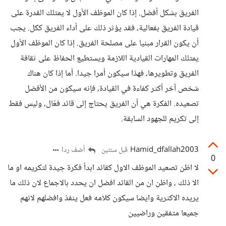
الفريق بشكل أفضل. إذا كان الموظف الأول لا يمتلك القدرة على
قيادة الفريق بفعالية، فقد يؤثر ذلك على أداء الفريق ككل. يجب
أن يكون القرار مبنيا على مصلحة الفريق. إذا كان الموظف الأول
يمتلك المهارات القيادية اللازمة ويستطيع الحفاظ على ثقافة
الفريق وتطويرها، فهذا سيكون أمرا جيدا. أما إذا كان هناك
شخص آخر أكثر كفاءة في القيادة، فإنه سيكون من الأفضل
تصعيده. الفكرة هي أن الفريق يحتاج إلى قائد فعّال، وليس فقط
إلى تكريم للجهود السابقة.
Hamid_dfallah2003
أضف ردا
قبل سنتين
0
لا اظن تصعيد الموظف الاول كقائد ابدأ فكرة جيدة لتكريمه او ما
الا ذلك ، واظن ان من القائد افضل ان يحدد بالاجماع لان ذلك ما
يريده الاكثرية وايضا سيكون كلامه فعل ينفذ وافضلهم لانهم
جميعا متفقين وراضيين