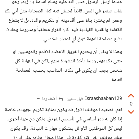
عندما أرسل الرسول صلى الله عليه وسلم أسامة بن زيد، وهو
شاب صغير في السن، قائداً لجيش فيه كبار الصحابة مثل أبي بكر
وعمر. لم يختره بناءً على أقدميته أو لتكريم والده، بل لاجتماع
الكفاءة والقدرة القيادية فيه. كان القرار منطقياً ومدروسا وعادلا،
يضع مصلحة المهمة فوق أي اعتبار شخصي.
وهذا لا ينفي أن يحترم الفريق الاعضاء الاقدم والمؤسيين او
حتى يكرمهم، وربما يأخذ المشورة منهم..لكن في النهاية كل
شخص يجب ان يكون في مكانه المناسب بحسب المصلحة
العامة.
Esraashaaban129
أضف ردا
قبل سنتين
0
نعم، تصعيد الموظف الأول قد يكون بمثابة تكريم لجهوده، خاصة
إذا كان له دور أساسي في تأسيس الفريق. ولكن من جهة أخرى،
ليس كل الموظفين الأوائل يمتلكون مهارات القيادة، وقد يكون
هناك موظف آخر أكثر كفاءة في هذا المجال وقادر على إدارة