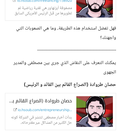
io.hsoub.com/freelancing/158920
مصفوفة أيزنهاور هي تقنية رياضية تم
تطويرها من قبل الرئيس الأمريكي السابق
دوايت أيزنهاور [] تستخدم
فهل تفضل استخدام هذه الطريقة، وما هي الصعوبات التي
واجهتك؟
------------------------------------------------------
يمكنك التعرف على النقاش الذي جرى بين مصطفى والمدير
الجهوى
حصان طروادة (الصراع القائم بين القائد و الرئيس)
حصان طروادة (الصراع القائم بين القائد و الرئيس) - حسوب I/O
io.hsoub.com/entrepreneurship...
بدأت أخبار مصطفى تنتشر في الشركة كونه
حل الكثير من المشاكل عبر مقترحاته،
بالإضافة إلا أنه