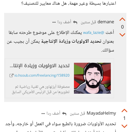
اعتبارها بسيطة وغير مهمة، هل هناك معايير للتصنيف؟
demane
أضف ردا
قبل سنتين
0
أخت
يمكنك الإطلاع على موضوع طرحته سابقا
@wafa_lazie
بعنوان
تحديد الاولويات وزيادة الإنتاجية
يمكن أن بجيب عن
سؤالك.
تحديد الاولويات وزيادة الإنتاجية - حسوب I/O
io.hsoub.com/freelancing/158920
مصفوفة أيزنهاور هي تقنية رياضية تم
تطويرها من قبل الرئيس الأمريكي السابق
دوايت أيزنهاور [] تستخدم
MayadaHelmy
أضف ردا
قبل سنتين
1
تحديد الأولويات ضرورة بالطبع سواء في العمل أو خارجه، وأجد