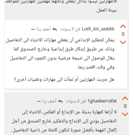
فالمهارتين ليسوا بدائل لبعض ولكنهما مهمتين كمهارتين للموظف
ببيئة العمل.
Lotfi_Ait_seddik
أضف ردا
قبل 3 سنوات
0
يمكن للتفكير الإبداعي أن يغطي مهارات الانتباه الى التفاصيل
وذلك عن طريق إبتكار طرق إبداعية وخارج الصندوق كما
يقال للوصول الى نتيجة مرضية بدون اللجوء الى التفاصيل
وفي وقت اقصر ربما.
هل جربت المهارتين أم لجأت الى مهارات وتقنيات أخرى؟
1ghadeerrafat
أضف ردا
قبل 3 سنوات
0
لا أراها كمهارة بديلة عن الإبداع أو العكس، الانتباه إلى
التفاصيل يؤدي إلى الإبداع والتفكير خارج الصندق من أجل
إكمال المهمة بأفضل صورة لتكون كاملة من ناحية التفاصيل.