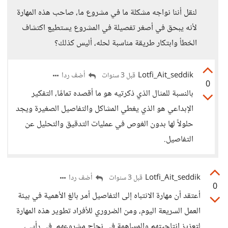
لنقل أننا نواجه مشكلة ما في مشروع ما، صاحب هذه المهارة
لأنه يبحق في أصغر تفصيلة في المشروع يستطيع اكتشاف
الخطأ وابتكار طريقة مناسبة لحله، أليس كذلك؟
Lotfi_Ait_seddik
أضف ردا
قبل 3 سنوات
0
بالنسبة للمثال الذي ذكرتيه هو ما أقصده تمامًا، التفكير
الإبداعي هو الذي يغطي المشاكل والتفاصيل الصغيرة ويجد
حلولاً لها بدون الغوص في عمليات التدقيق والتحليل عن
التفاصيل.
Lotfi_Ait_seddik
أضف ردا
قبل 3 سنوات
0
أعتقد أن مهارة الانتباه إلى التفاصيل أمر بالغ الأهمية في بيئة
العمل السريعة اليوم، ومن الضروري للأفراد تطوير هذه المهارة
لتعزيز إنتاجيتهم والمساهمة في نجاح مشروعهم. في رأيي،