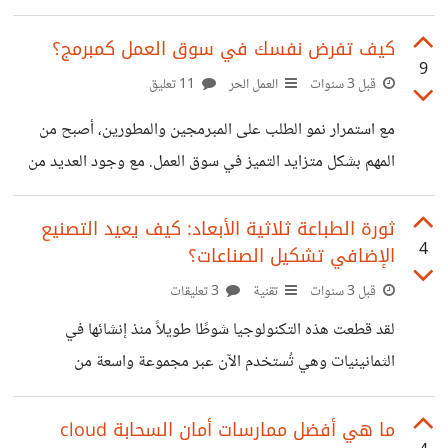
للجدل لحيادية الشبكة هو كيفية إعطاء الأولوية لموقع على آخر،
يجادل البعض بأنه يجب معاملة جميع المواقع على قدم المساواة،
كيف تفرض نفسك في سوق العمل كمبرمج؟
9
بينما يعتقد البعض الآخر أن بعض المواقع يجب أن تتلقى معاملة
قبل 3 سنوات
العمل الحر
11 تعليق
تفضيلية. في هذه المساهمة، سوف نستكشف هذا الموضوع
مع استمرار نمو الطلب على المبرمجين والمطورين، أصبح من
ونقدم رأينا في الأمر. أولاً، دعنا نحدد ما تعنيه حيادية الشبكة.
المهم بشكل متزايد التميز في سوق العمل. مع وجود العديد من
حيادية الإنترنت هي فكرة أنه يجب التعامل مع جميع البيانات
المرشحين الذين يتنافسون على نفس المناصب، كيف يمكنني أن
على الإنترنت
أجعل نفسي متميزًا عن الآخرين وأحصل على الوظيفة التي
ثورة الطباعة ثلاثية الأبعاد: كيف يعيد التصنيع
4
الإضافي تشكيل الصناعات؟
أريدها؟ في هذه المساهمة، سوف أشارككم بعض الاستراتيجيات
التي ساعدتني لفرض نفسي في سوق العمل كمبرمج، وسبب
قبل 3 سنوات
تقنية
3 تعليقات
أهميتها. أولاً وقبل كل شيء، من المهم أن يكون لدي أساس متين
لقد قطعت هذه التكنولوجيا شوطًا طويلاً منذ إنشائها في
في مهارات البرمجة. هذا يعني وجود فهم عميق للغات البرمجة
الثمانينيات وهي تُستخدم الآن عبر مجموعة واسعة من
والخوارزميات وهياكل البيانات
التطبيقات، بما في ذلك السيارات والطيران والرعاية الصحية
والمنتجات الاستهلاكية، حيث يعمل التصنيع الإضافي والمعروف
ما هي أفضل ممارسات أمان السحابة cloud