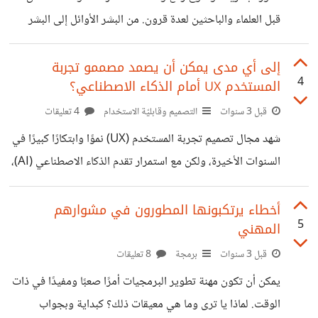
الفوائد والتحديات المحتملة التي تأتي مع هذا التحول. من أهم
قبل العلماء والباحثين لعدة قرون. من البشر الأوائل إلى البشر
الطرق التي يغير بها الذكاء الاصطناعي ألعاب الفيديو هي إنشاء
المعاصرين، تم تشكيل تطور جنسنا من خلال مجموعة متنوعة
شخصيات أكثر ذكاءً وواقعية غير قابلة للافتراض
من العوامل، بما في ذلك التطورات البيولوجية والأنثروبولوجية
إلى أي مدى يمكن أن يصمد مصممو تجربة
4
المستخدم UX أمام الذكاء الاصطناعي؟
والثقافية. ومع انتقالنا إلى المستقبل، نشهد الآن ظهور نوع جديد
من التطور يتمحور حول المعلومات الرقمية والتناظرية. سوف
قبل 3 سنوات
التصميم وقابليّة الاستخدام
4 تعليقات
نستكشف هذا التطور الجديد وكيف يشكل مستقبل البشرية.
شهد مجال تصميم تجربة المستخدم (UX) نموًا وابتكارًا كبيرًا في
التطور الجديد الذي نشهده مدفوع بنوعين من المعلومات:
السنوات الأخيرة، ولكن مع استمرار تقدم الذكاء الاصطناعي (AI)،
الرقمية والتناظرية. تعمل المعلومات الرقمية، في شكل ذكاء
يتساءل البعض عما إذا كان مصممو تجربة المستخدم سيصمدون
اصطناعي على
ضد التكنولوجيا الجديدة. في حين أنه من الصحيح أن الذكاء
أخطاء يرتكبونها المطورون في مشوارهم
5
المهني
الاصطناعي لديه القدرة على أتمتة بعض جوانب تصميم UX، إلا
أن هناك أسبابًا مقنعة للاعتقاد بأن المصممين البشريين
قبل 3 سنوات
برمجة
8 تعليقات
سيستمرون في لعب دور حيوي في إنشاء تجارب مستخدم هادفة
يمكن أن تكون مهنة تطوير البرمجيات أمرًا صعبًا ومفيدًا في ذات
وفعالة. أولاً، من المهم فهم ما يمكن للذكاء الاصطناعي فعله وما لا
الوقت. لماذا يا ترى وما هي معيقات ذلك؟ كبداية وبجواب