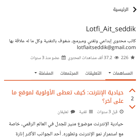
الرئيسية
Lotfi_Ait_seddik
كاتب محتوى إبداعي وتقني ومبرمج، شغوف بالتقنية وكل ما له علاقة بها
lotfiaitseddik@gmail.com
226
37.2 ألف مشاهدات المحتوى
عضو منذ
3 سنوات
المساهمات
التعليقات
المجتمعات
المفضلة
حيادية الإنترنت: كيف تعطى الأولوية لموقع ما
2
على آخر؟
قبل 3 سنوات
تقنية
تعليقان
حيادية الإنترنت موضوع مثير للجدل في العالم الرقمي، خاصة
مع استمرار نمو الإنترنت وتطوره. أحد الجوانب الأكثر إثارة