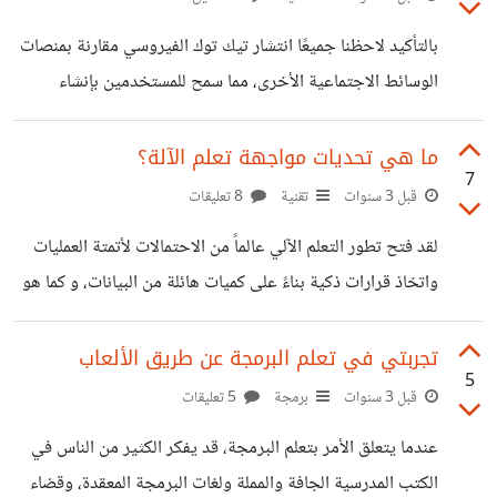
المترابطة والتي تجعل كل شيء يعمل معًا. في هذا الموضوع،
بالتأكيد لاحظنا جميعًا انتشار تيك توك الفيروسي مقارنة بمنصات
سأشارك تجربتي الشخصية وآرائي حول كيفية الانتقال من تطوير
الوسائط الاجتماعية الأخرى، مما سمح للمستخدمين بإنشاء
الفرونت اند إلى تطوير الباك اند. أولاً، من المهم فهم الاختلاف
مقاطع فيديو قصيرة ومشاركتها مع ملايين الأشخاص حول
الأساسي بين تطوير
العالم. وما يميز تيك توك عن منصات الوسائط الاجتماعية الأخرى
ما هي تحديات مواجهة تعلم الآلة؟
7
فعليًا هو الخوارزمية المتقدمة والمتطورة، والتي يبدو أنها قادرة
قبل 3 سنوات
تقنية
8 تعليقات
على التنبؤ بالضبط بنوع المحتوى الذي يريد المستخدمون رؤيته.
لقد فتح تطور التعلم الآلي عالماً من الاحتمالات لأتمتة العمليات
إذن، ما هو سر خوارزميات تيك توك المتقدمة، وكيف تعمل؟ أولاً
واتخاذ قرارات ذكية بناءً على كميات هائلة من البيانات، و كما هو
وقبل كل شيء، تم بناء خوارزمية تيك توك على التعلم الآلي
الحال مع أي تقنية السؤال المطروح هو هل يمكننا أن نواجهها أو
وتكنولوجيا الذكاء الاصطناعي. هذا يعني أن
أن نقوم بخداعها؟ وإذا كان الأمر كذلك ما مدى صعوبة ذلك؟
تجربتي في تعلم البرمجة عن طريق الألعاب
5
بدايةً دعونا نتعرف على ماهية تعلم الآلة بشكل بسيط، التعلم
قبل 3 سنوات
برمجة
5 تعليقات
الآلي هو نوع من الذكاء الاصطناعي يسمح لأجهزة الكمبيوتر
عندما يتعلق الأمر بتعلم البرمجة، قد يفكر الكثير من الناس في
بالتعلم والتحسين من تلقاء نفسها دون أن تتم برمجتها بشكل
الكتب المدرسية الجافة والمملة ولغات البرمجة المعقدة، وقضاء
صريح ومباشر، حيث بإمكانه التعلم من