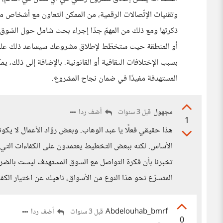
وتقنيات الإتّصالات الرقمية، من الممكن التعاون مع أشخاص م
ذكرتها ومع ذلك من المهمّ جدّا إجراء بحث شامل حول السّوق وا
أو المنطقة حيث ستخطّط لإطلاق مشروعك سيساعد ذلك على إتّ
بسبب الإختلافات الثقافية أو القانونية. بالإضافة إلى ذلك، يم
المستهدفة مفيدًا في ضمان نجاح المشروع.
مجهول
أضف ردا
قبل 3 سنوات
1
هذا حقيقي فعلًا يا عبد الوهاب. وبعض روّاد الأعمال لا يكو
الأساس. لكنه ببعض التخطيط يعتمدون على الكفاءات التي تس
تخبرنا بأن فكرة التواصل مع السوق المستهدف ليست بالضرور
المتسرّع نحو هذا النوع من الأسواق، ناهيك عن اختيار الكفا
Abdelouhab_bmrf
أضف ردا
قبل 3 سنوات
0