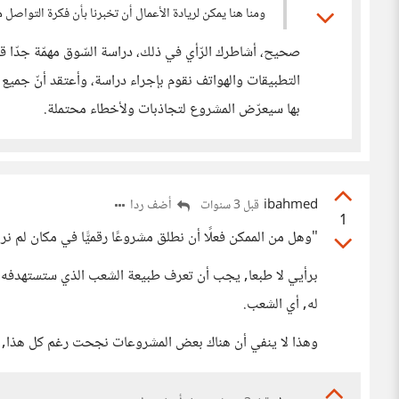
ومنا هنا يمكن لريادة الأعمال أن تخبرنا بأن فكرة التواص
صحيح، أشاطرك الرّأي في ذلك، دراسة السّوق مهمّة جدّ
التطبيقات والهواتف نقوم بإجراء دراسة، وأعتقد أنّ جميع 
بها سيعرّض المشروع لتجاذبات ولأخطاء محتملة.
ibahmed
أضف ردا
قبل 3 سنوات
1
"وهل من الممكن فعلًا أن نطلق مشروعًا رقميًّا في مكان لم نره
برأيي لا طبعا, يجب أن تعرف طبيعة الشعب الذي ستستهدفه, إل
له, أي الشعب.
وهذا لا ينفي أن هناك بعض المشروعات نجحت رغم كل هذا, أ