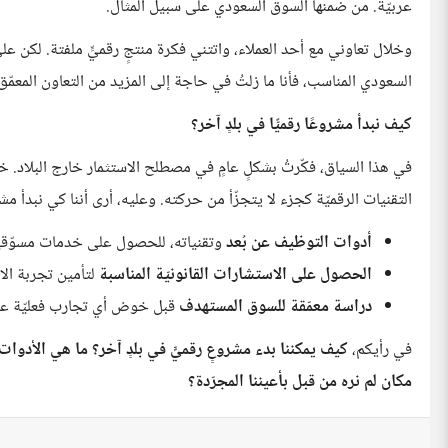
عربيّة. من ضمنها السوق السعودي على سبيل المثال.
وخلال تعاوني مع أحد العملاء، واتتني فكرة منتجٍ رقميٍّ ملفتة. لكن 
السعودي المناسب، فأنا ما زلتُ في حاجة إلى المزيد من التعاون المعمّ
كيف نبدأ مشروعًا رقميًّا في بلدٍ آخر؟
في هذا السياق، فكّرتُ بشكلٍ عامٍ في مصطلح الاستثمار خارج البلاد. 
التقنيات الرقميّة كجزء لا يتجزّأ من حركته. وعليه، أرى أننا كي نبدأ مشروع
أدوات التوظيف عن بُعد
وتقنياته، للحصول على خدمات مسوّقي
الحصول على الاستشارات القانونيّة المناسبة
لتأمين تجربة الاس
دراسة معمّقة للسوق المستهدف
قبل خوض أي تجارب فعليّة عل
في رأيكم،
كيف يمكننا بدء مشروعٍ رقميٍّ في بلدٍ آخر؟ ما هي الأدوات
مكان لم نره من قبل بأعيننا المجرّدة؟