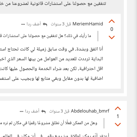
تتفقين مع حصولنا على استشارات قانونية لمشروعنا من خ
MeriemHamid
أضف ردا
قبل 3 سنوات
0
ما رأيك في ذلك؟ هل تتفقين مع حصولنا على استشارات ق
أنا اتفق وبشدة، في وقت سابق زميلة لي كانت تحتاج است
البداية ترددت للعديد من العوامل من بينها السعر الذي ا
اقل احترافية، لكن بعد شراء الخدمة والحصول عليها كانت
اضافية لها بدون مقابل وبقي متابع لها وبجيب على استفسا
Abdelouhab_bmrf
أضف ردا
قبل 3 سنوات
1
وهل من الممكن فعلًا أن نطلق مشروعًا رقميًّا في مكان لم نره من
أعتقد أنّه يمكن إطلاق مشروع رقمي في أيّ مكان في العالم، و