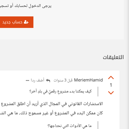
يرجى الدخول لحسابك أو تسجي
حساب جديد
التعليقات
MeriemHamid
أضف ردا
قبل 3 سنوات
1
كيف يمكننا بدء مشروعٍ رقميٍّ في بلدٍ آخر؟
الاستشارات القانوني في المجال الذي أريد أن اطلق المشروع 
كان ممكن البدء في المشروع أو غير مسموح ذلك، ما هي الش
ما هي الأدوات التي نحتاجها؟